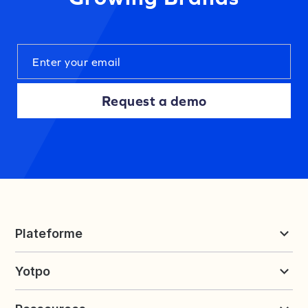
Request a demo
Plateforme
Reviews et UGC
Yotpo
Fidélité et parrainage
Tarifs
À propos de Yotpo