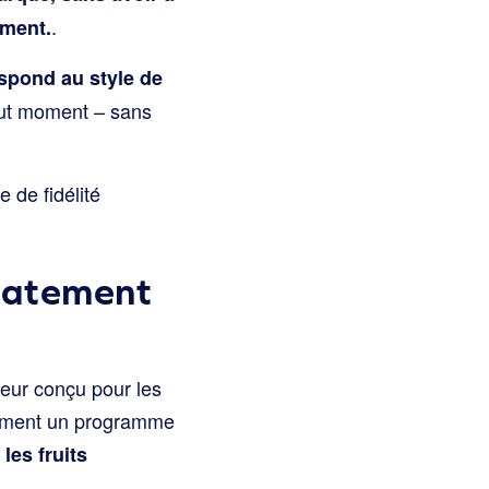
.
ement.
spond au style de
out moment – sans
 de fidélité
iatement
teur conçu pour les
anément un programme
les fruits