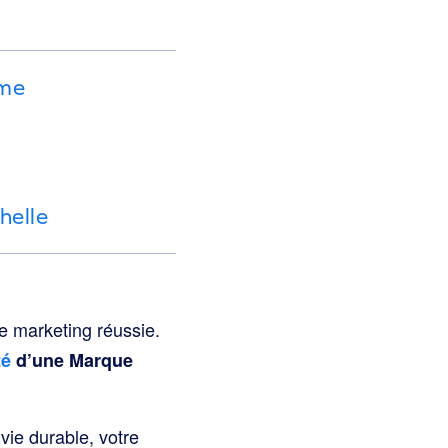
rme
helle
e marketing réussie.
té
d’une Marque
vie durable, votre