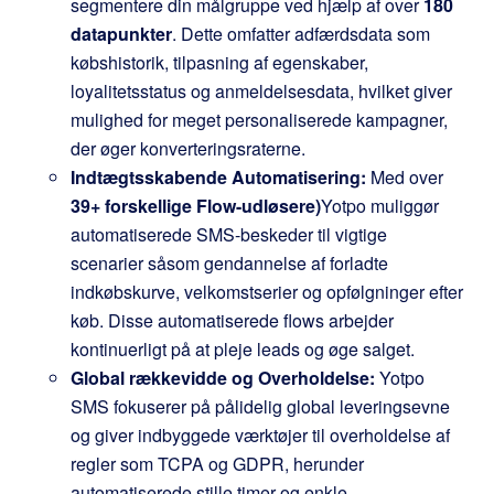
segmentere din målgruppe ved hjælp af over
180
datapunkter
. Dette omfatter adfærdsdata som
købshistorik, tilpasning af egenskaber,
loyalitetsstatus og anmeldelsesdata, hvilket giver
mulighed for meget personaliserede kampagner,
der øger konverteringsraterne.
Indtægtsskabende Automatisering:
Med over
39+ forskellige Flow-udløsere)
Yotpo muliggør
automatiserede SMS-beskeder til vigtige
scenarier såsom gendannelse af forladte
indkøbskurve, velkomstserier og opfølgninger efter
køb. Disse automatiserede flows arbejder
kontinuerligt på at pleje leads og øge salget.
Global rækkevidde og Overholdelse:
Yotpo
SMS fokuserer på pålidelig global leveringsevne
og giver indbyggede værktøjer til overholdelse af
regler som TCPA og GDPR, herunder
automatiserede stille timer og enkle