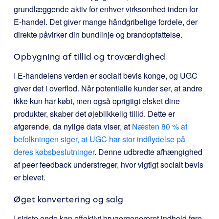
grundlæggende aktiv for enhver virksomhed inden for
E-handel. Det giver mange håndgribelige fordele, der
direkte påvirker din bundlinje og brandopfattelse.
Opbygning af tillid og troværdighed
I E-handelens verden er socialt bevis konge, og UGC
giver det i overflod. Når potentielle kunder ser, at andre
ikke kun har købt, men også oprigtigt elsket dine
produkter, skaber det øjeblikkelig tillid. Dette er
afgørende, da nylige data viser, at
Næsten 80 % af
befolkningen siger, at UGC har stor indflydelse på
deres købsbeslutninger
.
Denne udbredte afhængighed
af peer feedback understreger, hvor vigtigt socialt bevis
er blevet.
Øget konvertering og salg
I sidste ende kan effektivt brugergenereret indhold føre