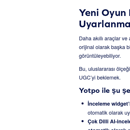
Yeni Oyun 
Uyarlanmas
Daha akıllı araçlar ve
orijinal olarak başka b
görüntüleyebiliyor.
Bu, uluslararası ölçeğ
UGC’yi beklemek.
Yotpo ile şu şe
İnceleme widget’l
otomatik olarak u
Çok Dilli AI-ince