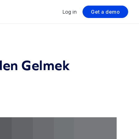
Log in
Get a demo
rden Gelmek