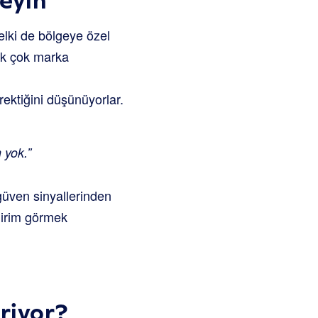
belki de bölgeye özel
ek çok marka
ektiğini düşünüyorlar.
 yok.”
güven sinyallerinden
ldirim görmek
riyor?