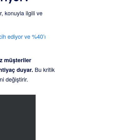
 konuyla ilgili ve
rcih ediyor ve %40’ı
ız müşteriler
Bu kritik
htiyaç duyar.
i değiştirir.