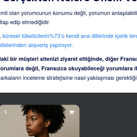
nemli olan yorumcunun konumu değil, yorumun anlaşılabilir,
tap edip etmediğidir.
,
küresel tüketicilerin%73’ü kendi ana dillerinde içerik te
elerinden alışveriş yapmıyor.
aki bir müşteri sitenizi ziyaret ettiğinde, diğer Frans
yorumlara değil, Fransızca okuyabileceği yorumlara i
markaların inceleme stratejisine nasıl yaklaşması gerektiğin