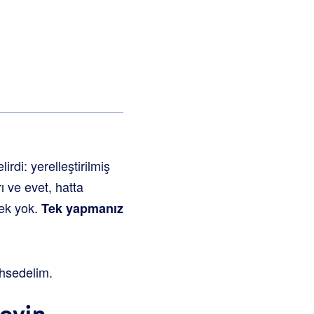
rdi: yerelleştirilmiş
ı ve evet, hatta
rek yok.
Tek yapmanız
ahsedelim.
eyin