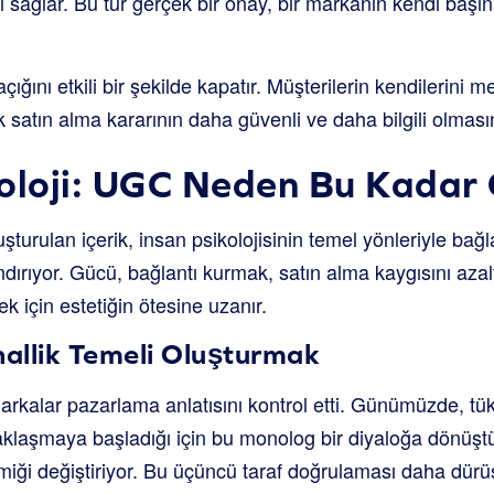
ısı sağlar. Bu tür gerçek bir onay, bir markanın kendi ba
ını etkili bir şekilde kapatır. Müşterilerin kendilerini m
 satın alma kararının daha güvenli ve daha bilgili olmasın
oloji: UGC Neden Bu Kadar 
uşturulan içerik, insan psikolojisinin temel yönleriyle bağ
dırıyor. Gücü, bağlantı kurmak, satın alma kaygısını aza
 için estetiğin ötesine uzanır.
nallik Temeli Oluşturmak
rkalar pazarlama anlatısını kontrol etti. Günümüzde, tük
klaşmaya başladığı için bu monolog bir diyaloğa dönüştü
iği değiştiriyor. Bu üçüncü taraf doğrulaması daha dürüst