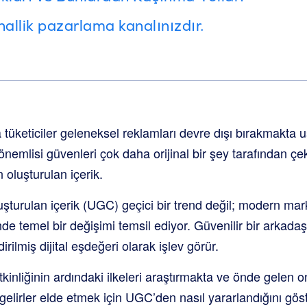
nallik pazarlama kanalınızdır.
üketiciler geleneksel reklamları devre dışı bırakmakta 
nemlisi güvenleri çok daha orijinal bir şey tarafından çekil
n oluşturulan içerik.
uşturulan içerik (UGC) geçici bir trend değil; modern marka
de temel bir değişimi temsil ediyor. Güvenilir bir arkadaş
irilmiş dijital eşdeğeri olarak işlev görür.
kinliğinin ardındaki ilkeleri araştırmakta ve önde gelen 
elirler elde etmek için UGC’den nasıl yararlandığını gös