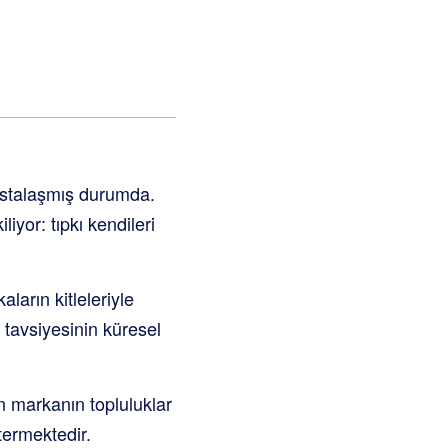
ustalaşmış durumda.
iyor: tıpkı kendileri
ların kitleleriyle
 tavsiyesinin küresel
on markanın topluluklar
termektedir.