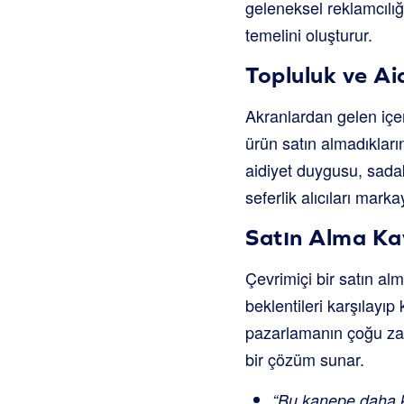
geleneksel reklamcılığ
temelini oluşturur.
Topluluk ve Ai
Akranlardan gelen içer
ürün satın almadıkların
aidiyet duygusu, sadak
seferlik alıcıları mar
Satın Alma Ka
Çevrimiçi bir satın a
beklentileri karşılayı
pazarlamanın çoğu zam
bir çözüm sunar.
“Bu kanepe daha k