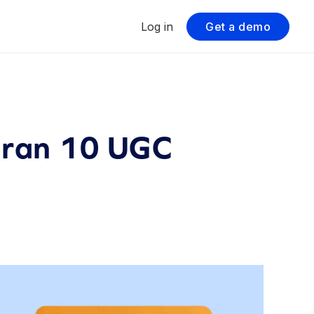
Log in
Get a demo
turan 10 UGC