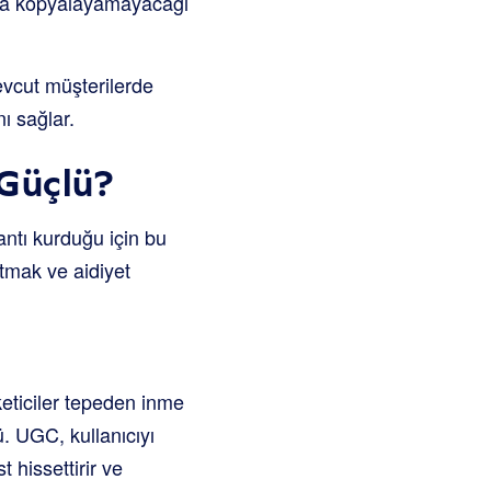
şına kopyalayamayacağı
evcut müşterilerde
ı sağlar.
Güçlü?
lantı kurduğu için bu
ltmak ve aidiyet
eticiler tepeden inme
. UGC, kullanıcıyı
 hissettirir ve