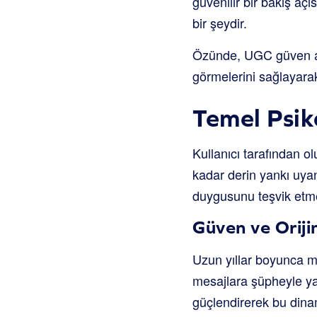
güvenilir bir bakış aç
bir şeydir.
Özünde, UGC güven açığ
görmelerini sağlayarak
Temel Psik
Kullanıcı tarafından ol
kadar derin yankı uyan
duygusunu teşvik etmek
Güven ve Oriji
Uzun yıllar boyunca ma
mesajlara şüpheyle ya
güçlendirerek bu dinam