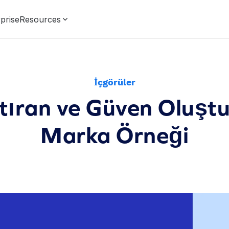
prise
Resources
İçgörüler
rtıran ve Güven Oluş
Marka Örneği