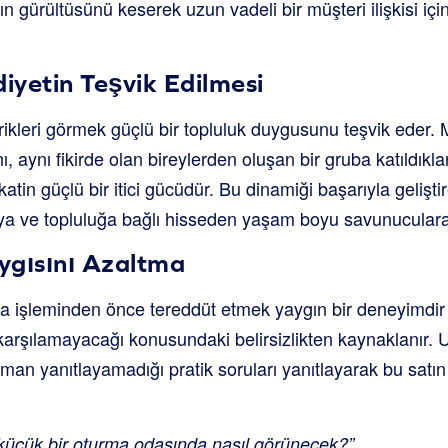
ın gürültüsünü keserek uzun vadeli bir müşteri ilişkisi içi
diyetin Teşvik Edilmesi
ikleri görmek güçlü bir topluluk duygusunu teşvik eder. 
ı, aynı fikirde olan bireylerden oluşan bir gruba katıldıkla
atin güçlü bir itici gücüdür. Bu dinamiği başarıyla gelişti
kaya ve topluluğa bağlı hisseden yaşam boyu savunuculara
ygısını Azaltma
lma işleminden önce tereddüt etmek yaygın bir deneyimdir
p karşılamayacağı konusundaki belirsizlikten kaynaklanır.
an yanıtlayamadığı pratik soruları yanıtlayarak bu satın
üçük bir oturma odasında nasıl görünecek?”