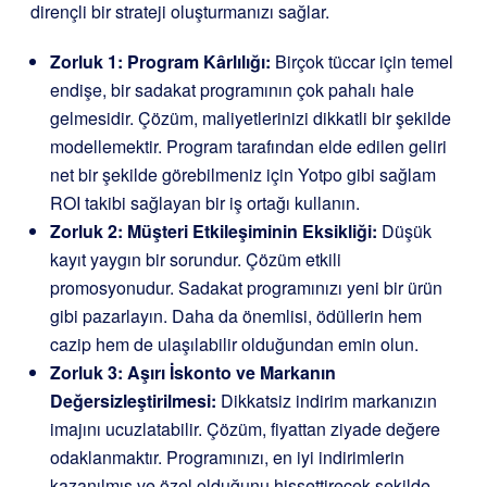
dirençli bir strateji oluşturmanızı sağlar.
Zorluk 1: Program Kârlılığı:
Birçok tüccar için temel
endişe, bir sadakat programının çok pahalı hale
gelmesidir. Çözüm, maliyetlerinizi dikkatli bir şekilde
modellemektir. Program tarafından elde edilen geliri
net bir şekilde görebilmeniz için Yotpo gibi sağlam
ROI takibi sağlayan bir iş ortağı kullanın.
Zorluk 2: Müşteri Etkileşiminin Eksikliği:
Düşük
kayıt yaygın bir sorundur. Çözüm etkili
promosyonudur. Sadakat programınızı yeni bir ürün
gibi pazarlayın. Daha da önemlisi, ödüllerin hem
cazip hem de ulaşılabilir olduğundan emin olun.
Zorluk 3: Aşırı İskonto ve Markanın
Değersizleştirilmesi:
Dikkatsiz indirim markanızın
imajını ucuzlatabilir. Çözüm, fiyattan ziyade değere
odaklanmaktır. Programınızı, en iyi indirimlerin
kazanılmış ve özel olduğunu hissettirecek şekilde