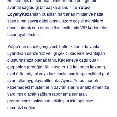
Bu, stratejik bir sadakat platformunun belirgin bir
avantaj sağladığı bir başka alandır. İle
Yotpo
Loyalty
Kazanılan puanlar, harcanan miktar ve hatta
satın alma sayısı dahil olmak üzere çeşitli metriklere
dayalı olarak son derece özelleştirilmiş VIP kademeleri
tasarlayabilirsiniz.
Yotpo’nun esnek çerçevesi, belirli kitlenizde yankı
uyandıran benzersiz ve ilgi çekici kademe avantajları
oluşturmanıza olanak tanır. Kademeye özgü puan
çarpanları (örneğin, Altın üyeler 1,5 kat puan kazanır),
özel ürün erişimi veya farklılaştırılmış kargo eşikleri gibi
avantajlar uygulayabilirsiniz. Ayrıca Yotpo, her bir
kademedeki müşterilerin davranışlarını analiz etmenize
yardımcı olacak sağlam raporlama sunarak
programınızı maksimum etkileşim için optimize
etmenizi sağlar.