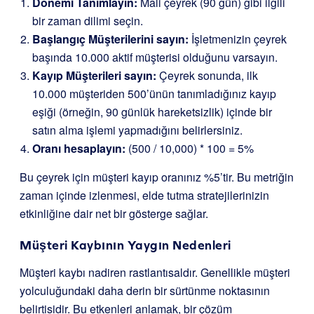
Dönemi Tanımlayın:
Mali çeyrek (90 gün) gibi ilgili
bir zaman dilimi seçin.
Başlangıç Müşterilerini sayın:
İşletmenizin çeyrek
başında 10.000 aktif müşterisi olduğunu varsayın.
Kayıp Müşterileri sayın:
Çeyrek sonunda, ilk
10.000 müşteriden 500’ünün tanımladığınız kayıp
eşiği (örneğin, 90 günlük hareketsizlik) içinde bir
satın alma işlemi yapmadığını belirlersiniz.
Oranı hesaplayın:
(500 / 10,000) * 100 = 5%
Bu çeyrek için müşteri kayıp oranınız %5’tir. Bu metriğin
zaman içinde izlenmesi, elde tutma stratejilerinizin
etkinliğine dair net bir gösterge sağlar.
Müşteri Kaybının Yaygın Nedenleri
Müşteri kaybı nadiren rastlantısaldır. Genellikle müşteri
yolculuğundaki daha derin bir sürtünme noktasının
belirtisidir. Bu etkenleri anlamak, bir çözüm