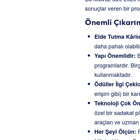
sonuçlar veren bir pro
Önemli Çıkarı
Elde Tutma Kârlıd
daha pahalı olabili
E
Yapı Önemlidir:
programlardır. Birç
kullanmaktadır.
Ödüller İlgi Çekic
erişim gibi) bir ka
Teknoloji Çok Ön
özel bir sadakat pl
araçları ve uzman 
P
Her Şeyi Ölçün: