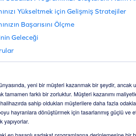
nızı Yükseltmek için Gelişmiş Stratejiler
ınızın Başarısını Ölçme
nin Geleceği
rular
dünyasında, yeni bir müşteri kazanmak bir şeydir, ancak 
k tamamen farklı bir zorluktur. Müşteri kazanımı maliye
r halihazırda sahip oldukları müşterilere daha fazla odakl
r boyu hayranlara dönüştürmek için tasarlanmış güçlü ve e
k yapıyorlar.
eki en başarılı sadakat programlarına derinlemesine bir 