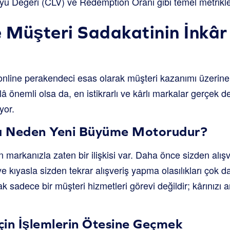
 Değeri (CLV) ve Redemption Oranı gibi temel metrikleri
e Müşteri Sadakatinin İnkâ
 online perakendeci esas olarak müşteri kazanımı üzerine
â önemli olsa da, en istikrarlı ve kârlı markalar gerçek d
yor.
a Neden Yeni Büyüme Motorudur?
 markanızla zaten bir ilişkisi var. Daha önce sizden alışve
ye kıyasla sizden tekrar alışveriş yapma olasılıkları çok d
ak sadece bir müşteri hizmetleri görevi değildir; kârınızı 
için İşlemlerin Ötesine Geçmek