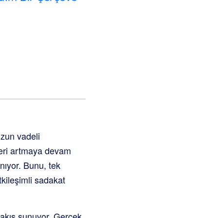
uzun vadeli
tleri artmaya devam
anıyor. Bunu, tek
tkileşimli sadakat
bakış sunuyor. Gerçek