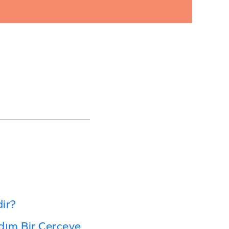
ir?
dım Bir Çerçeve