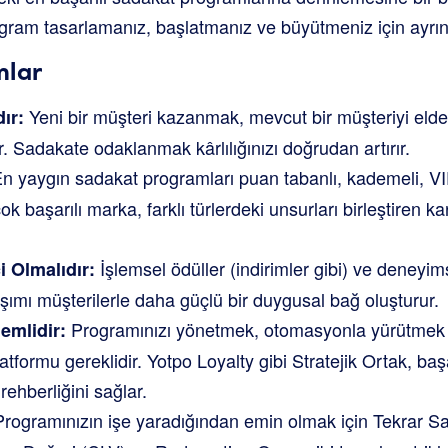
gram tasarlamanız, başlatmanız ve büyütmeniz için ayrıntı
mlar
Yeni bir müşteri kazanmak, mevcut bir müşteriyi elde 
ır:
r. Sadakate odaklanmak kârlılığınızı doğrudan artırır.
n yaygın sadakat programları puan tabanlı, kademeli, VI
ok başarılı marka, farklı türlerdeki unsurları birleştiren 
İşlemsel ödüller (indirimler gibi) ve deneyim
i Olmalıdır:
rışımı müşterilerle daha güçlü bir duygusal bağ oluşturur.
Programınızı yönetmek, otomasyonla yürütmek v
emlidir:
atformu gereklidir. Yotpo Loyalty gibi Stratejik Ortak, baş
rehberliğini sağlar.
rogramınızın işe yaradığından emin olmak için Tekrar S