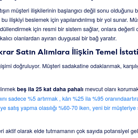
tışın müşteri ilişkilerinin başlangıcı değil sonu olduğunu bi
bu ilişkiyi beslemek için yapılandırılmış bir yol sunar. M
ödüllendirmek için resmi bir sistem sağlar, onlara değerli ol
kalıcı olanlardan ayıran duygusal bir bağ yaratır.
ar Satın Alımlara İlişkin Temel İstati
eğişimi doğruluyor. Müşteri sadakatine odaklanmak, karşıl
edinmek
mevcut olanı korumakt
beş ila 25 kat daha pahalı
nını sadece %5 artırmak
, kârı %25 ila %95 oranında
artır
ye satış yapma olasılığı %60-70 iken, yeni bir müşteriye 
ri aktif olarak elde tutmamanın çok sayıda potansiyel ge