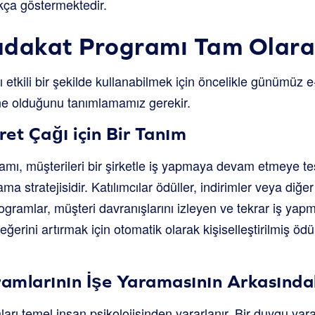
kça göstermektedir.
adakat Programı Tam Olara
 etkili bir şekilde kullanabilmek için öncelikle günümüz 
ne olduğunu tanımlamamız gerekir.
et Çağı için Bir Tanım
amı, müşterileri bir şirketle iş yapmaya devam etmeye te
ma stratejisidir. Katılımcılar ödüller, indirimler veya diğe
rogramlar, müşteri davranışlarını izleyen ve tekrar iş yap
erini artırmak için otomatik olarak kişiselleştirilmiş ödü
mlarının İşe Yaramasının Arkasındak
arı temel insan psikolojisinden yararlanır. Bir duygu yarat