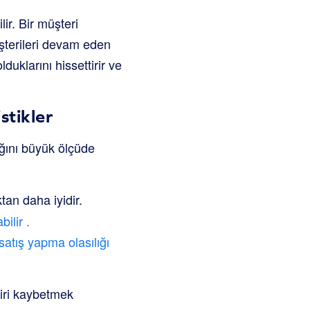
lir. Bir müşteri
üşterileri devam eden
duklarını hissettirir ve
stikler
ığını büyük ölçüde
an daha iyidir.
abilir
.
satış yapma olasılığı
liri kaybetmek