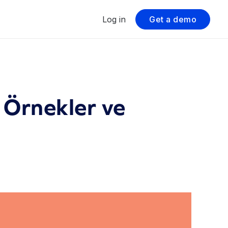
Log in
Get a demo
 Örnekler ve