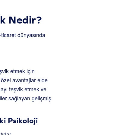
k Nedir?
e-ticaret dünyasında
şvik etmek için
r özel avantajlar elde
mayı teşvik etmek ve
ller sağlayan gelişmiş
i Psikoloji
ırlar