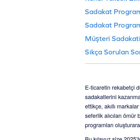
Sadakat Programı
Sadakat Program
Müşteri Sadakati
Sıkça Sorulan So
E-ticaretin rekabetçi 
sadakatlerini kazanma
ettikçe, akıllı markala
seferlik alıcıları ömü
programları oluşturara
Bu kılavuz size 2025’t