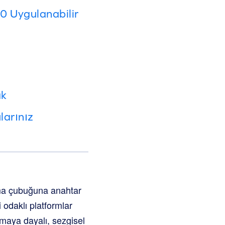
0 Uygulanabilir
ak
larınız
ama çubuğuna anahtar
odaklı platformlar
uşmaya dayalı, sezgisel