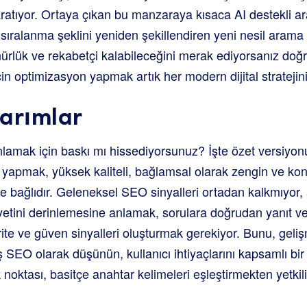
aratıyor. Ortaya çıkan bu manzaraya kısaca AI destekli a
 sıralanma şeklini yeniden şekillendiren yeni nesil arama
ünürlük ve rekabetçi kalabileceğini merak ediyorsanız doğ
in optimizasyon yapmak artık her modern dijital stratejini
arımlar
nlamak için baskı mı hissediyorsunuz? İşte özet versiyon
 yapmak, yüksek kaliteli, bağlamsal olarak zengin ve k
ğe bağlıdır. Geleneksel SEO sinyalleri ortadan kalkmıyor,
niyetini derinlemesine anlamak, sorulara doğrudan yanıt ve
ite ve güven sinyalleri oluşturmak gerekiyor. Bunu, geliş
iş SEO olarak düşünün, kullanıcı ihtiyaçlarını kapsamlı bi
noktası, basitçe anahtar kelimeleri eşleştirmekten yetkili, 