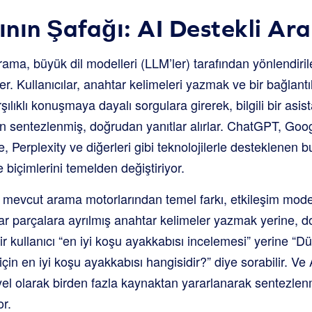
nın Şafağı: AI Destekli Ar
ama, büyük dil modelleri (LLM’ler) tarafından yönlendiri
r. Kullanıcılar, anahtar kelimeleri yazmak ve bir bağlantıl
ılıklı konuşmaya dayalı sorgulara girerek, bilgili bir asis
n sentezlenmiş, doğrudan yanıtlar alırlar. ChatGPT, Goo
 Perplexity ve diğerleri gibi teknolojilerle desteklenen b
 biçimlerini temelden değiştiriyor.
 mevcut arama motorlarından temel farkı, etkileşim model
lar parçalara ayrılmış anahtar kelimeler yazmak yerine, d
ir kullanıcı “en iyi koşu ayakkabısı incelemesi” yerine “D
için en iyi koşu ayakkabısı hangisidir?” diye sorabilir. Ve
yel olarak birden fazla kaynaktan yararlanarak sentezlen
r.