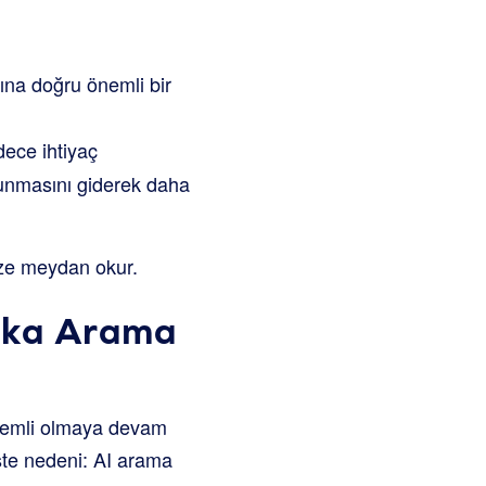
ına doğru önemli bir
adece ihtiyaç
 sunmasını giderek daha
ize meydan okur.
eka Arama
önemli olmaya devam
İşte nedeni: AI arama