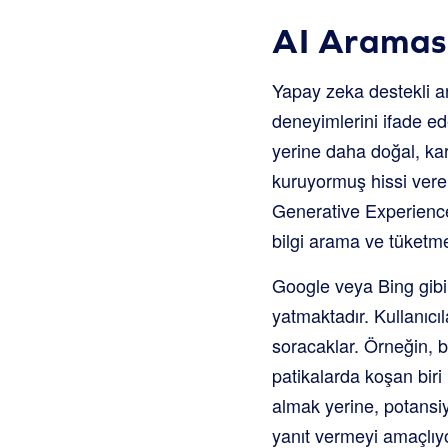
AI Araması
Yapay zeka destekli ar
deneyimlerini ifade ede
yerine daha doğal, karş
kuruyormuş hissi vere
Generative Experience,
bilgi arama ve tüketme
Google veya Bing gibi
yatmaktadır. Kullanıcı
soracaklar. Örneğin, b
patikalarda koşan biri 
almak yerine, potansi
yanıt vermeyi amaçlıyo