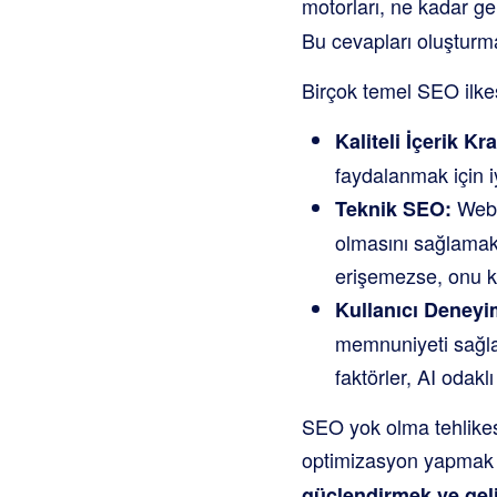
motorları, ne kadar ge
Bu cevapları oluşturma
Birçok temel SEO ilke
Kaliteli İçerik Kra
faydalanmak için iy
Web s
Teknik SEO:
olmasını sağlamak (
erişemezse, onu 
Kullanıcı Deneyim
memnuniyeti sağlay
faktörler, AI odak
SEO yok olma tehlikesi
optimizasyon yapmak sa
güçlendirmek ve gel