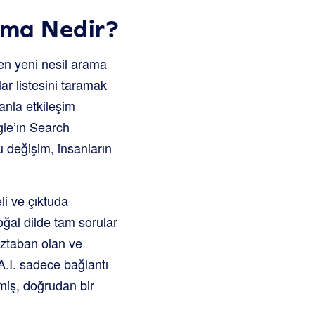
ama Nedir?
len yeni nesil arama
ar listesini taramak
tanla etkileşim
gle’ın Search
u değişim, insanların
i ve çıktuda
oğal dilde tam sorular
üztaban olan ve
 A.I. sadece bağlantı
miş, doğrudan bir