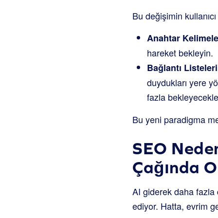
Bu değişimin kullanıcı
Anahtar Kelimel
hareket bekleyin.
Bağlantı Listeler
duydukları yere yö
fazla bekleyecekle
Bu yeni paradigma mev
SEO Neden
Çağında O
AI giderek daha fazl
ediyor. Hatta, evrim g