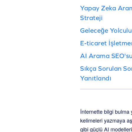
Yapay Zeka Arama
Strateji
Geleceğe Yolculu
E-ticaret İşletm
AI Arama SEO'su
Sıkça Sorulan Sor
Yanıtlandı
İnternette bilgi bulm
kelimeleri yazmaya aş
gibi güçlü AI modelleri