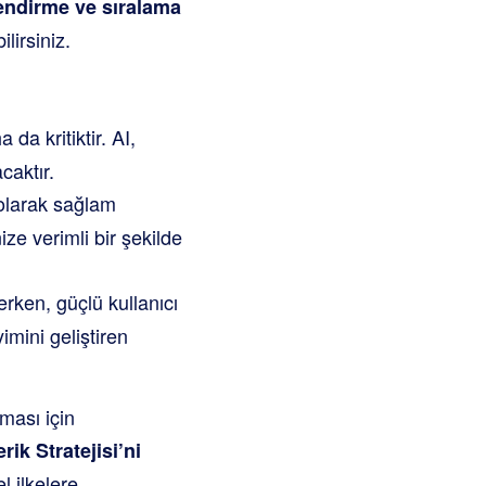
lendirme ve sıralama
lirsiniz.
a kritiktir. AI,
caktır.
 olarak sağlam
ize verimli bir şekilde
rken, güçlü kullanıcı
imini geliştiren
ması için
erik Stratejisi’ni
l ilkelere