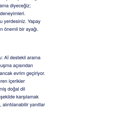
rama diyeceğiz;
 deneyimleri.
ru yerdesiniz. Yapay
n önemli bir ayağı.
u: Aİ destekli arama
onuşma açısından
 ancak evrim geçiriyor.
ren içerikler
miş doğal dil
r şekilde karşılamak
alıntılanabilir yanıtlar