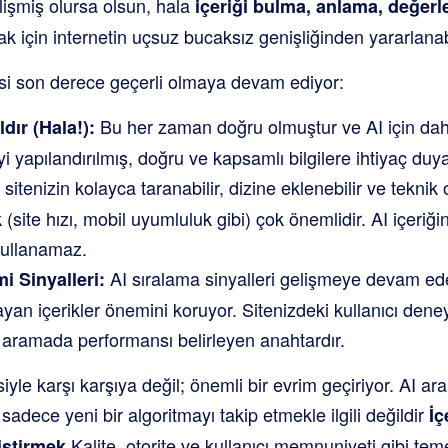
lişmiş olursa olsun, hala
içeriği bulma, anlama, değer
k için internetin uçsuz bucaksız genişliğinden yararlanabi
si son derece geçerli olmaya devam ediyor:
Bu her zaman doğru olmuştur ve AI için daha d
ldır (Hala!):
i yapılandırılmış, doğru ve kapsamlı bilgilere ihtiyaç duya
itenizin kolayca taranabilir, dizine eklenebilir ve teknik
site hızı, mobil uyumluluk gibi) çok önemlidir. AI içeriğin
kullanamaz.
AI sıralama sinyalleri gelişmeye devam ede
i Sinyalleri:
an içerikler önemini koruyor. Sitenizdeki kullanıcı deney
lı aramada performansı belirleyen anahtardır.
yle karşı karşıya değil; önemli bir evrim geçiriyor. AI ara
dece yeni bir algoritmayı takip etmekle ilgili değildir
İç
Kalite, otorite ve kullanıcı memnuniyeti gibi teme
iştirmek