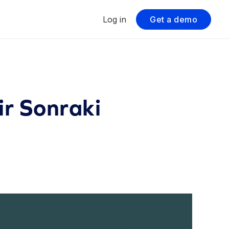
Log in
Get a demo
r Sonraki
k