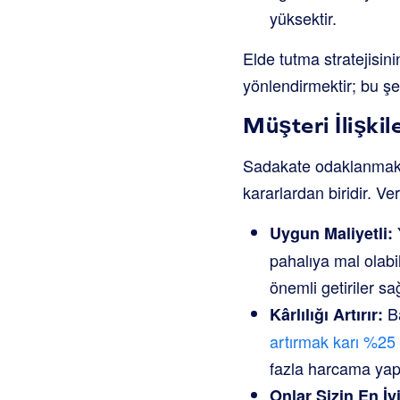
yüksektir.
Elde tutma stratejisini
yönlendirmektir; bu şe
Müşteri İlişkil
Sadakate odaklanmak sad
kararlardan biridir. Ve
Uygun Maliyetli:
pahalıya mal olabi
önemli getiriler sağ
Ba
Kârlılığı Artırır:
artırmak karı %25 
fazla harcama yap
Onlar Sizin En İyi