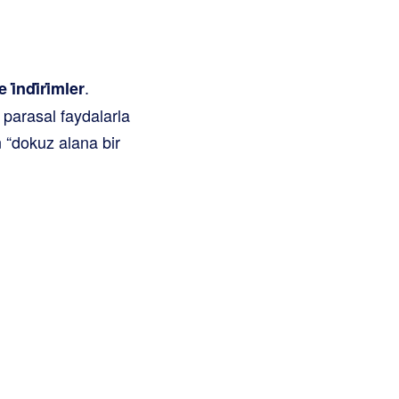
.
 i̇ndi̇ri̇mler
 parasal faydalarla
n “dokuz alana bir