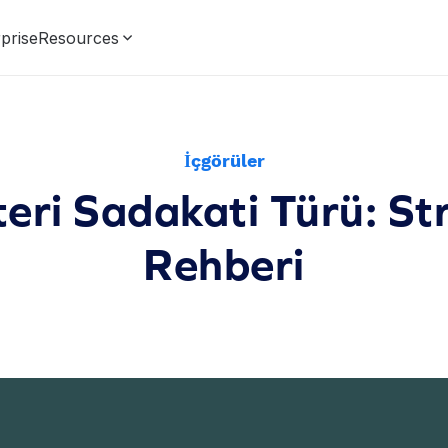
prise
Resources
İçgörüler
ri Sadakati Türü: Stra
Rehberi