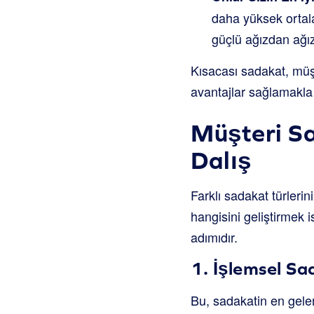
daha yüksek ortalam
güçlü ağızdan ağız
Kısacası sadakat, müşt
avantajlar sağlamakla il
Müşteri Sa
Dalış
Farklı sadakat türlerin
hangisini geliştirmek i
adımıdır.
1. İşlemsel Sa
Bu, sadakatin en gelene