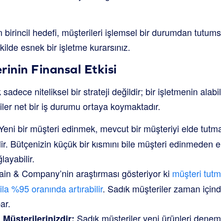
n birincil hedefi, müşterileri işlemsel bir durumdan tutum
kilde esnek bir işletme kurarsınız.
erinin Finansal Etkisi
ece niteliksel bir strateji değildir; bir işletmenin alabil
riler net bir iş durumu ortaya koymaktadır.
Yeni bir müşteri edinmek, mevcut bir müşteriyi elde tutm
lir. Bütçenizin küçük bir kısmını bile müşteri edinmeden
layabilir.
in & Company’nin araştırması gösteriyor ki
müşteri tut
ila %95 oranında artırabilir
. Sadık müşteriler zaman içind
ar.
Sadık müşteriler yeni ürünleri denem
 Müşterilerinizdir: