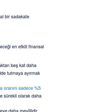
sal bir sadakate
eceği en etkili finansal
aktan beş kat daha
 elde tutmaya ayırmak
ma oranını sadece %5
e sürekli olarak daha
eye daha meyillidir,