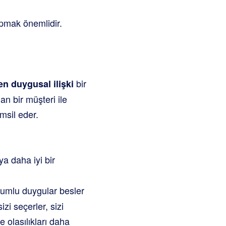
apmak önemlidir.
bir
n duygusal ilişki
an bir müşteri ile
msil eder.
ya daha iyi bir
lumlu duygular besler
zi seçerler, sizi
 olasılıkları daha