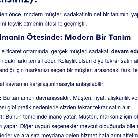
eden önce, modern müşteri sadakatinin net bir tanımını y
mi teşvik etmenin ötesine geçmiştir.
Almanın Ötesinde: Modern Bir Tanım
e-ticaret ortamında, gerçek müşteri sadakati
devam ede
ndaki farkı temsil eder. Kolaylık olsun diye tekrar satın al
ndığı için markanızı seçen bir müşteri arasındaki farkı te
el kavramın karşılaştırılmasıyla anlaşılabilir:
Bu tamamen davranışsaldır. Müşteri, fiyat, alışkanlık ve
:
sı gibi pratik nedenlerle sizden tekrar tekrar satın alır.
Bunun temelinde inanç yatar. Müşteri, markanız için o
t:
ih yapar. Diğer uygun seçenekler mevcut olduğunda bile si
derler ve ara sıra meydana gelen hizmet hatalarını affetme