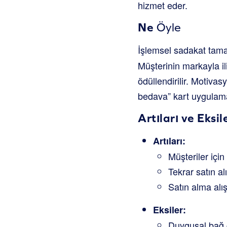
hizmet eder.
Ne
Öyle
İşlemsel sadakat tama
Müşterinin markayla il
ödüllendirilir. Motiva
bedava” kart uygulaması
Artıları ve Eksil
Artıları:
Müşteriler içi
Tekrar satın alı
Satın alma alış
Eksiler:
Duygusal bağ ç