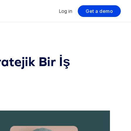
Log in
Get a demo
tejik Bir İş