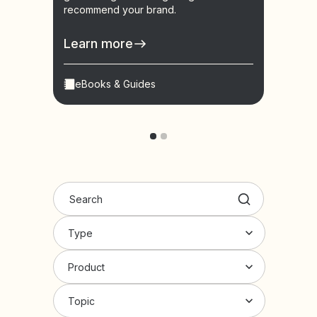
recommend your brand.
learn
conve
Learn more
Lear
eBooks & Guides
Vid
Type
Product
Topic