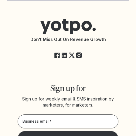
Contact Support
Yotpo vs BazaarVoice
Help Center
Yotpo vs Reviews.io
Connect with an Agency
Yotpo vs Rivo
Accessibility Statement
API Documentation
API Changelog
Yotpo Status
Don't Miss Out On Revenue Growth
FAQs
Sign up for
Sign up for weekly email & SMS inspiration by
marketers, for marketers.