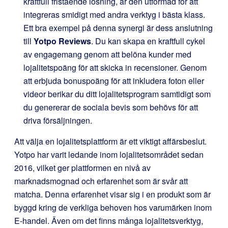
kraftfull fristående lösning, är den utformad för att
integreras smidigt med andra verktyg i bästa klass.
Ett bra exempel på denna synergi är dess anslutning
till
Yotpo Reviews
. Du kan skapa en kraftfull cykel
av engagemang genom att belöna kunder med
lojalitetspoäng för att skicka in recensioner. Genom
att erbjuda bonuspoäng för att inkludera foton eller
videor berikar du ditt lojalitetsprogram samtidigt som
du genererar de sociala bevis som behövs för att
driva försäljningen.
Att välja en lojalitetsplattform är ett viktigt affärsbeslut.
Yotpo har varit ledande inom lojalitetsområdet sedan
2016, vilket ger plattformen en nivå av
marknadsmognad och erfarenhet som är svår att
matcha. Denna erfarenhet visar sig i en produkt som är
byggd kring de verkliga behoven hos varumärken inom
E-handel. Även om det finns många lojalitetsverktyg,