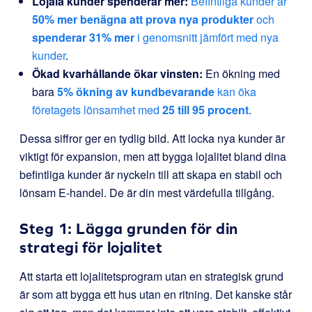
Lojala kunder spenderar mer:
Befintliga kunder är
50% mer benägna att prova nya produkter
och
spenderar 31% mer
i genomsnitt jämfört med nya
kunder
.
Ökad kvarhållande ökar vinsten:
En ökning med
bara
5% ökning av kundbevarande
kan öka
företagets lönsamhet med
25 till 95 procent
.
Dessa siffror ger en tydlig bild. Att locka nya kunder är
viktigt för expansion, men att bygga lojalitet bland dina
befintliga kunder är nyckeln till att skapa en stabil och
lönsam E-handel. De är din mest värdefulla tillgång.
Steg 1: Lägga grunden för din
strategi för lojalitet
Att starta ett lojalitetsprogram utan en strategisk grund
är som att bygga ett hus utan en ritning. Det kanske står