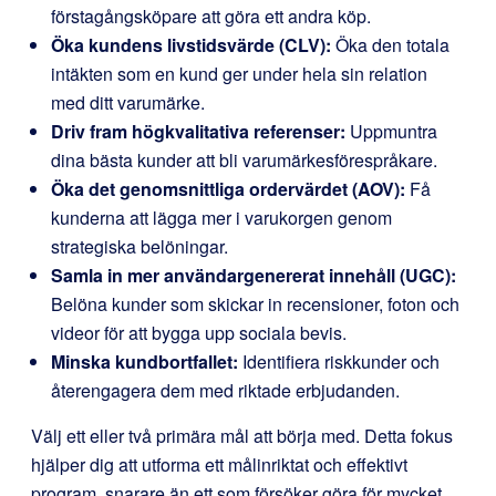
förstagångsköpare att göra ett andra köp.
Öka kundens livstidsvärde (CLV):
Öka den totala
intäkten som en kund ger under hela sin relation
med ditt varumärke.
Driv fram högkvalitativa referenser:
Uppmuntra
dina bästa kunder att bli varumärkesförespråkare.
Öka det genomsnittliga ordervärdet (AOV):
Få
kunderna att lägga mer i varukorgen genom
strategiska belöningar.
Samla in mer användargenererat innehåll (UGC):
Belöna kunder som skickar in recensioner, foton och
videor för att bygga upp sociala bevis.
Minska kundbortfallet:
Identifiera riskkunder och
återengagera dem med riktade erbjudanden.
Välj ett eller två primära mål att börja med. Detta fokus
hjälper dig att utforma ett målinriktat och effektivt
program, snarare än ett som försöker göra för mycket