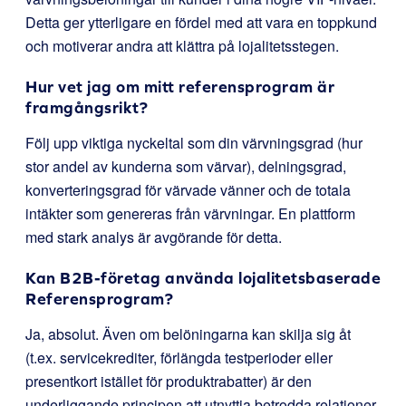
Detta ger ytterligare en fördel med att vara en toppkund
och motiverar andra att klättra på lojalitetsstegen.
Hur vet jag om mitt referensprogram är
framgångsrikt?
Följ upp viktiga nyckeltal som din värvningsgrad (hur
stor andel av kunderna som värvar), delningsgrad,
konverteringsgrad för värvade vänner och de totala
intäkter som genereras från värvningar. En plattform
med stark analys är avgörande för detta.
Kan B2B-företag använda lojalitetsbaserade
Referensprogram?
Ja, absolut. Även om belöningarna kan skilja sig åt
(t.ex. servicekrediter, förlängda testperioder eller
presentkort istället för produktrabatter) är den
underliggande principen att utnyttja betrodda relationer