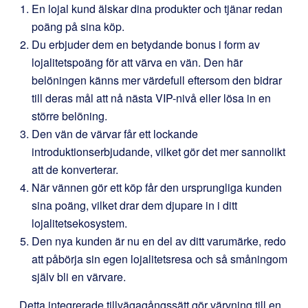
En lojal kund älskar dina produkter och tjänar redan
poäng på sina köp.
Du erbjuder dem en betydande bonus i form av
lojalitetspoäng för att värva en vän. Den här
belöningen känns mer värdefull eftersom den bidrar
till deras mål att nå nästa VIP-nivå eller lösa in en
större belöning.
Den vän de värvar får ett lockande
introduktionserbjudande, vilket gör det mer sannolikt
att de konverterar.
När vännen gör ett köp får den ursprungliga kunden
sina poäng, vilket drar dem djupare in i ditt
lojalitetsekosystem.
Den nya kunden är nu en del av ditt varumärke, redo
att påbörja sin egen lojalitetsresa och så småningom
själv bli en värvare.
Detta integrerade tillvägagångssätt gör värvning till en