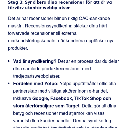
Steg 3: Syndikera dina recensioner för att driva
förvärv utanför webbplatsen
Det är här recensioner blir en riktig CAC-sänkande
maskin. Recensionssyndikering skickar dina hårt
förvärvade recensioner till externa
marknadsföringskanaler där kunderna upptäcker nya
produkter.
Vad är syndikering?
Det är en process där du delar
dina samlade produktrecensioner med
tredjepartswebbplatser.
Fördelen med Yotpo:
Yotpo upprätthåller officiella
partnerskap med viktiga aktörer inom e-handel,
inklusive
Google, Facebook, TikTok Shop och
stora återförsäljare som Target
. Detta gör att dina
betyg och recensioner med stjärnor kan visas
varhelst dina kunder handlar. Denna syndikering
ökar din synlighet, trovärdighet och i slutändan dina