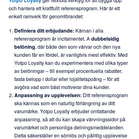
Yotpo Loyalty
ger flexibla verktyg för att bygga upp
och hantera ett kraftfullt referensprogram. Här är ett
enkelt ramverk för genomförandet:
Definiera ditt erbjudande:
Kärnan i alla
referensprogram är incitamentet. A
dubbelsidig
belöning
, där både den som värvar och den nya
kunden får en fördel, är vanligtvis mest effektiv. Med
Yotpo Loyalty kan du experimentera med olika typer
av belöningar – till exempel procentuella rabatter,
fasta belopp i dollar eller lojalitetspoäng – för att
avgöra vad som bäst motiverar dina kunder.
Anpassning av upplevelsen:
Ditt referensprogram
ska kännas som en naturlig förlängning av ditt
varumärke. Yotpo Loyalty erbjuder omfattande
anpassning, så att du kan skapa värvningssidor på
varumärket och personliga delningsmeddelanden.
Detta säkerställer en sömlös och pålitlig upplevelse