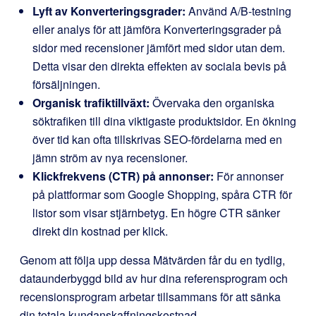
Lyft av Konverteringsgrader:
Använd A/B-testning
eller analys för att jämföra Konverteringsgrader på
sidor med recensioner jämfört med sidor utan dem.
Detta visar den direkta effekten av sociala bevis på
försäljningen.
Organisk trafiktillväxt:
Övervaka den organiska
söktrafiken till dina viktigaste produktsidor. En ökning
över tid kan ofta tillskrivas SEO-fördelarna med en
jämn ström av nya recensioner.
Klickfrekvens (CTR) på annonser:
För annonser
på plattformar som Google Shopping, spåra CTR för
listor som visar stjärnbetyg. En högre CTR sänker
direkt din kostnad per klick.
Genom att följa upp dessa Mätvärden får du en tydlig,
dataunderbyggd bild av hur dina referensprogram och
recensionsprogram arbetar tillsammans för att sänka
din totala kundanskaffningskostnad.