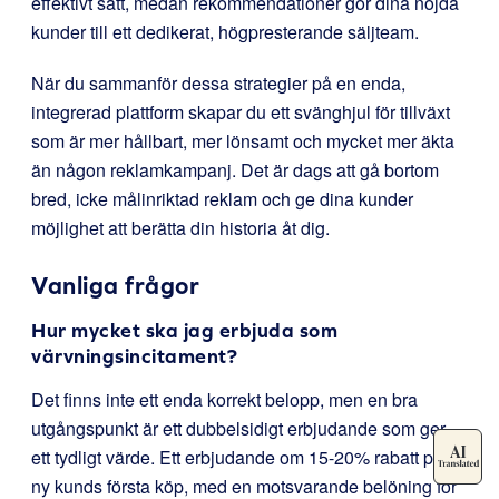
effektivt sätt, medan rekommendationer gör dina nöjda
kunder till ett dedikerat, högpresterande säljteam.
När du sammanför dessa strategier på en enda,
integrerad plattform skapar du ett svänghjul för tillväxt
som är mer hållbart, mer lönsamt och mycket mer äkta
än någon reklamkampanj. Det är dags att gå bortom
bred, icke målinriktad reklam och ge dina kunder
möjlighet att berätta din historia åt dig.
Vanliga frågor
Hur mycket ska jag erbjuda som
värvningsincitament?
Det finns inte ett enda korrekt belopp, men en bra
utgångspunkt är ett dubbelsidigt erbjudande som ger
ett tydligt värde. Ett erbjudande om 15-20% rabatt på en
ny kunds första köp, med en motsvarande belöning för