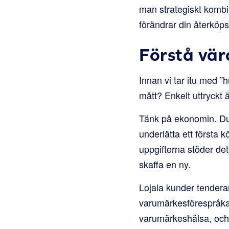
man strategiskt kombi
förändrar din återköp
Förstå vä
Innan vi tar itu med ”h
mått? Enkelt uttryck
Tänk på ekonomin. Du 
underlätta ett första 
uppgifterna stöder dett
skaffa en ny.
Lojala kunder tenderar
varumärkesförespråka
varumärkeshälsa, och v