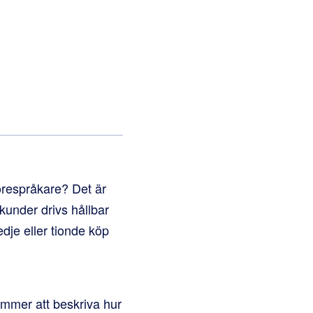
örespråkare? Det är
 kunder drivs hållbar
edje eller tionde köp
ommer att beskriva hur