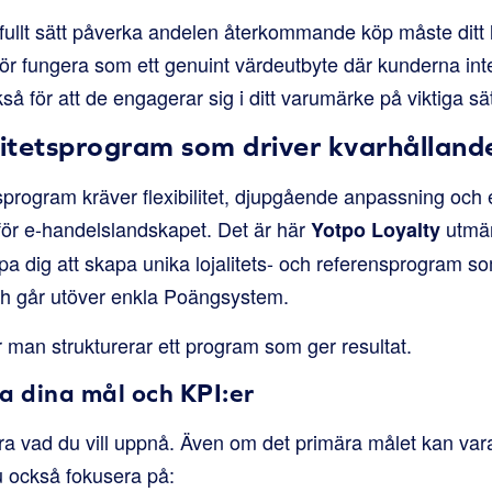
sfullt sätt påverka andelen återkommande köp måste ditt 
bör fungera som ett genuint värdeutbyte där kunderna inte
å för att de engagerar sig i ditt varumärke på viktiga sät
alitetsprogram som driver kvarhållan
tetsprogram kräver flexibilitet, djupgående anpassning oc
för e-handelslandskapet. Det är här
utmär
Yotpo Loyalty
älpa dig att skapa unika lojalitets- och referensprogram s
ch går utöver enkla Poängsystem.
 man strukturerar ett program som ger resultat.
ra dina mål och KPI:er
ra vad du vill uppnå. Även om det primära målet kan var
 också fokusera på: