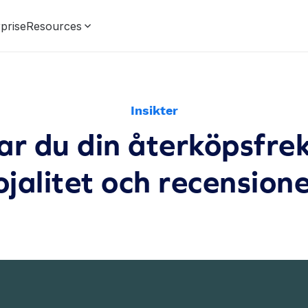
prise
Resources
Insikter
ar du din återköpsfr
ojalitet och recension