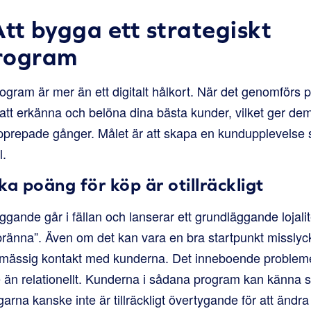
tt bygga ett strategiskt
program
program är mer än ett digitalt hålkort. När det genomförs på 
 att erkänna och belöna dina bästa kunder, vilket ger de
upprepade gånger. Målet är att skapa en kundupplevels
l.
ka poäng för köp är otillräckligt
nde går i fällan och lanserar ett grundläggande lojal
bränna”. Även om det kan vara en bra startpunkt misslyc
mässig kontakt med kunderna. Det inneboende problemet ä
re än relationellt. Kunderna i sådana program kan känna 
rna kanske inte är tillräckligt övertygande för att ändr