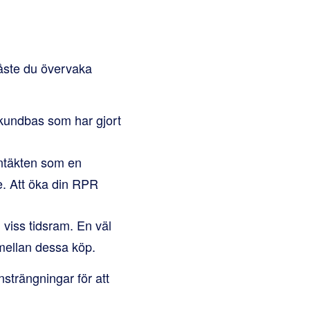
måste du övervaka
 kundbas som har gjort
intäkten som en
e. Att öka din RPR
viss tidsram. En väl
 mellan dessa köp.
strängningar för att