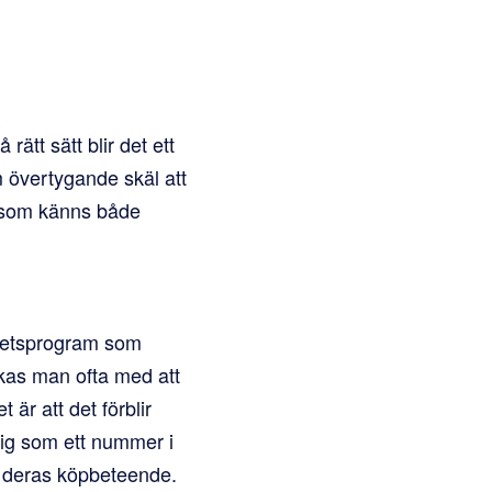
rätt sätt blir det ett
m övertygande skäl att
e som känns både
itetsprogram som
kas man ofta med att
r att det förblir
sig som ett nummer i
a deras köpbeteende.