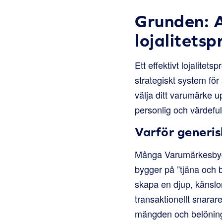
Grunden: A
lojalitets
Ett effektivt lojalitets
strategiskt system för
välja ditt varumärke 
personlig och värdeful
Varför generis
Många Varumärkesbygga
bygger på ”tjäna och 
skapa en djup, känslo
transaktionellt snara
mängden och belöninga