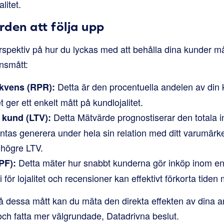
litet.
den att följa upp
 perspektiv på hur du lyckas med att behålla dina kunder 
nsmått:
Detta är den procentuella andelen av din
kvens (RPR):
 ger ett enkelt mått på kundlojalitet.
Detta Mätvärde prognostiserar den totala 
 kund (LTV):
ntas generera under hela sin relation med ditt varumärk
tt högre LTV.
Detta mäter hur snabbt kunderna gör inköp inom en 
PF):
 för lojalitet och recensioner kan effektivt förkorta tiden
 dessa mått kan du mäta den direkta effekten av dina an
ch fatta mer välgrundade, Datadrivna beslut.