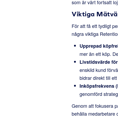
som är värt fortsatt loja
Viktiga Mätvär
För att få ett tydligt
några viktiga Retentio
Upprepad köpfre
mer än ett köp. Det
Livstidsvärde för
enskild kund förvä
bidrar direkt till e
Inköpsfrekvens (
genomförd strategi
Genom att fokusera på
behålla medarbetare o