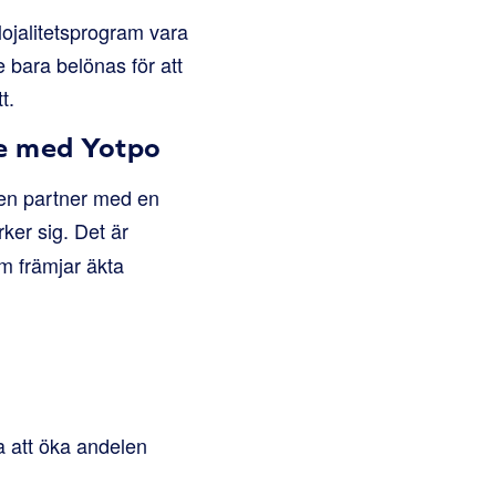
lojalitetsprogram vara
 bara belönas för att
t.
de med
Yotpo
h en partner med en
ker sig. Det är
om främjar äkta
a att öka andelen