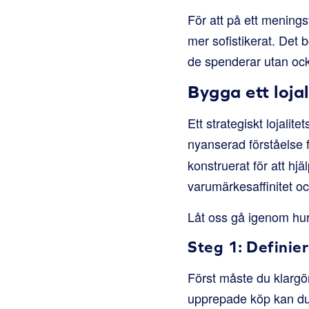
För att på ett mening
mer sofistikerat. Det 
de spenderar utan ocks
Bygga ett loj
Ett strategiskt lojali
nyanserad förståelse 
konstruerat för att hj
varumärkesaffinitet o
Låt oss gå igenom hur
Steg 1: Definie
Först måste du klargö
upprepade köp kan du