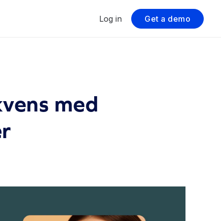
Log in
Get a demo
ekvens med
er