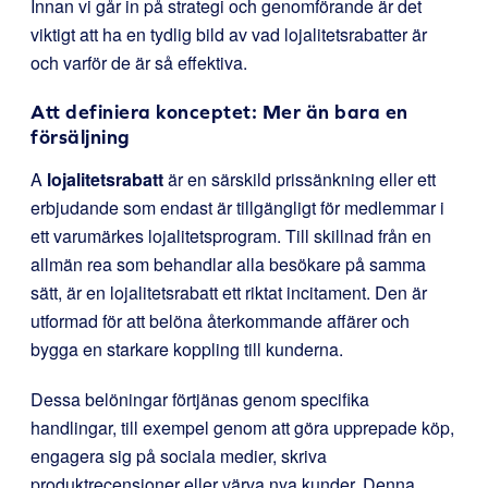
Innan vi går in på strategi och genomförande är det
viktigt att ha en tydlig bild av vad lojalitetsrabatter är
och varför de är så effektiva.
Att definiera konceptet: Mer än bara en
försäljning
A
lojalitetsrabatt
är en särskild prissänkning eller ett
erbjudande som endast är tillgängligt för medlemmar i
ett varumärkes lojalitetsprogram. Till skillnad från en
allmän rea som behandlar alla besökare på samma
sätt, är en lojalitetsrabatt ett riktat incitament. Den är
utformad för att belöna återkommande affärer och
bygga en starkare koppling till kunderna.
Dessa belöningar förtjänas genom specifika
handlingar, till exempel genom att göra upprepade köp,
engagera sig på sociala medier, skriva
produktrecensioner eller värva nya kunder. Denna