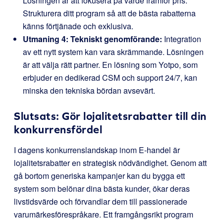
Lösningen är att fokusera på värde framför pris.
Strukturera ditt program så att de bästa rabatterna
känns förtjänade och exklusiva.
Utmaning 4: Tekniskt genomförande:
Integration
av ett nytt system kan vara skrämmande. Lösningen
är att välja rätt partner. En lösning som Yotpo, som
erbjuder en dedikerad CSM och support 24/7, kan
minska den tekniska bördan avsevärt.
Slutsats: Gör lojalitetsrabatter till din
konkurrensfördel
I dagens konkurrenslandskap inom E-handel är
lojalitetsrabatter en strategisk nödvändighet. Genom att
gå bortom generiska kampanjer kan du bygga ett
system som belönar dina bästa kunder, ökar deras
livstidsvärde och förvandlar dem till passionerade
varumärkesförespråkare. Ett framgångsrikt program