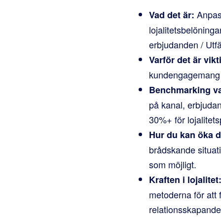
Anpass
Vad det är:
lojalitetsbelöning
erbjudanden / Utf
Varför det är vikt
kundengagemang o
Benchmarking va
på kanal, erbjuda
30%+ för lojalitet
Hur du kan öka d
brådskande situati
som möjligt.
Kraften i lojalitet
metoderna för att 
relationsskapande