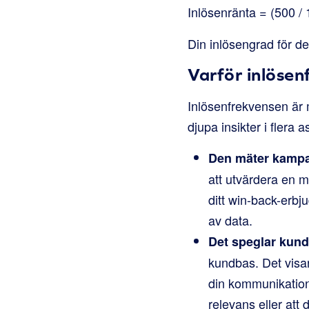
Inlösenränta = (500 /
Din inlösengrad för d
Varför inlösen
Inlösenfrekvensen är 
djupa insikter i flera a
Den mäter kampan
att utvärdera en 
ditt win-back-erbj
av data.
Det speglar kun
kundbas. Det visa
din kommunikation
relevans eller att