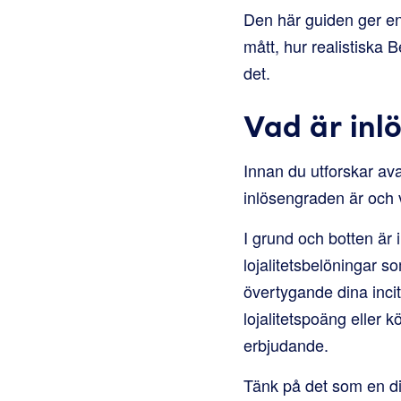
Den här guiden ger en 
mått, hur realistiska 
det.
Vad är inl
Innan du utforskar ava
inlösengraden är och v
I grund och botten är
lojalitetsbelöningar s
övertygande dina inci
lojalitetspoäng eller 
erbjudande.
Tänk på det som en di