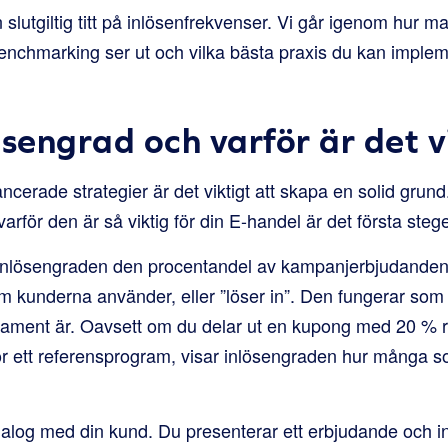
slutgiltig titt på inlösenfrekvenser. Vi går igenom hur m
Benchmarking ser ut och vilka bästa praxis du kan impleme
ösengrad och varför är det v
ncerade strategier är det viktigt att skapa en solid grund.
arför den är så viktig för din E-handel är det första steg
 inlösengraden den procentandel av kampanjerbjudanden 
om kunderna använder, eller ”löser in”. Den fungerar som 
tament är. Oavsett om du delar ut en kupong med 20 % r
kör ett referensprogram, visar inlösengraden hur många som
alog med din kund. Du presenterar ett erbjudande och 