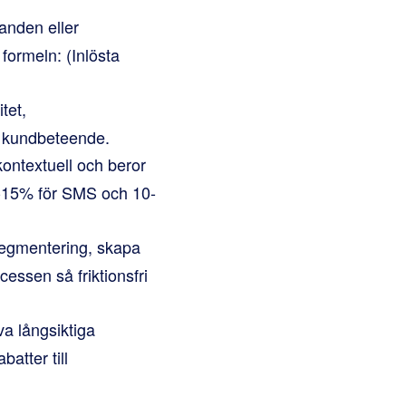
anden eller
formeln: (Inlösta
tet,
 kundbeteende.
kontextuell och beror
 5-15% för SMS och 10-
segmentering, skapa
essen så friktionsfri
va långsiktiga
atter till