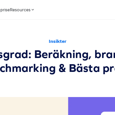
prise
Resources
Insikter
sgrad: Beräkning, br
chmarking & Bästa pr