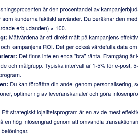
ningsprocenten är den procentandel av kampanjerbjud
ar som kunderna faktiskt använder. Du beräknar den med 
ärdade erbjudanden) × 100.
Mätvärdena är ett direkt mått på kampanjens effektivi
igt:
ch kampanjens ROI. Det ger också värdefulla data om
Det finns inte en enda ”bra” ränta. Framgång är 
rierar:
nde och målgrupp. Typiska intervall är 1-5% för e-post,
sprogram.
Du kan förbättra din andel genom personalisering, 
en:
oner, optimering av leveranskanaler och göra inlösenproc
Ett strategiskt lojalitetsprogram är en av de mest effekti
:
få en hög inlösengrad genom att omvandla transaktionsrab
 belöningar.