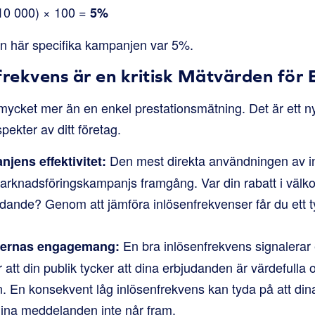
 10 000) × 100 =
5%
en här specifika kampanjen var 5%.
frekvens är en kritisk Mätvärden för 
mycket mer än en enkel prestationsmätning. Det är ett n
spekter av ditt företag.
Den mest direkta användningen av i
jens effektivitet:
marknadsföringskampanjs framgång. Var din rabatt i välk
udande? Genom att jämföra inlösenfrekvenser får du ett t
En bra inlösenfrekvens signalera
dernas engagemang:
r att din publik tycker att dina erbjudanden är värdeful
. En konsekvent låg inlösenfrekvens kan tyda på att di
 dina meddelanden inte når fram.