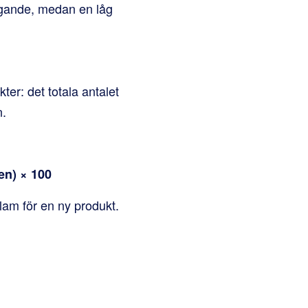
tagande, medan en låg
er: det totala antalet
n.
en) × 100
lam för en ny produkt.