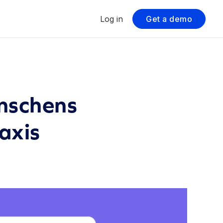
Log in
Get a demo
anschens
axis