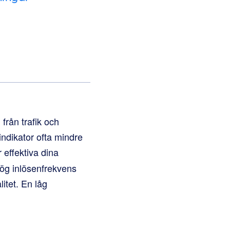
från trafik och
indikator ofta mindre
r effektiva dina
hög inlösenfrekvens
litet. En låg