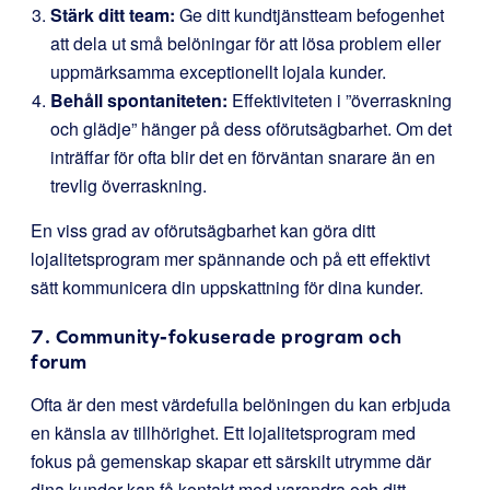
Stärk ditt team:
Ge ditt kundtjänstteam befogenhet
att dela ut små belöningar för att lösa problem eller
uppmärksamma exceptionellt lojala kunder.
Behåll spontaniteten:
Effektiviteten i ”överraskning
och glädje” hänger på dess oförutsägbarhet. Om det
inträffar för ofta blir det en förväntan snarare än en
trevlig överraskning.
En viss grad av oförutsägbarhet kan göra ditt
lojalitetsprogram mer spännande och på ett effektivt
sätt kommunicera din uppskattning för dina kunder.
7. Community-fokuserade program och
forum
Ofta är den mest värdefulla belöningen du kan erbjuda
en känsla av tillhörighet. Ett lojalitetsprogram med
fokus på gemenskap skapar ett särskilt utrymme där
dina kunder kan få kontakt med varandra och ditt