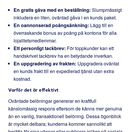
En gratis gåva med en beställning:
Slumpmässigt
inkludera en liten, oväntad gåva i en kunds paket.
En oannonserad poängsänkning:
Lägg till en
överraskande bonus av poäng på kontona för alla
lojalitetsmedlemmar.
Ett personligt tackbrev:
För toppkunder kan ett
handskrivet tackbrev ha en betydande inverkan.
En uppgradering av frakten:
Uppgradera oväntat
en kunds frakt till en expedierad tjänst utan extra
kostnad.
Varför det är effektivt
Oväntade belöningar genererar en kraftfull
känslomässig respons eftersom de känns mer genuina
än en vanlig, transaktionell belöning. Dessa ögonblick
är mycket delbara; kunderna kommer sannolikt att
berätta för sina vänner eller publicera inlägg på sociala