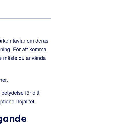
ärken tävlar om deras
tning. För att komma
are måste du använda
ner.
betydelse för ditt
onell lojalitet.
ggande