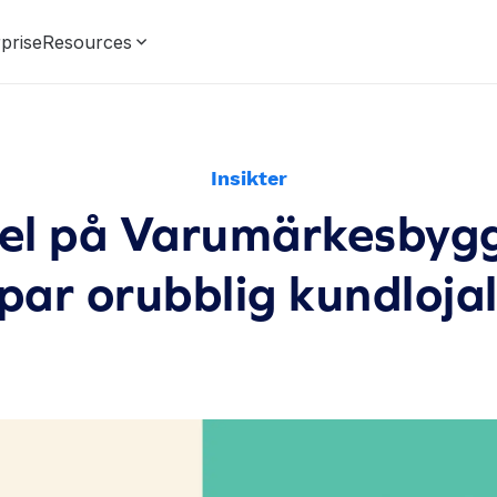
prise
Resources
Insikter
el på Varumärkesbyg
par orubblig kundlojal