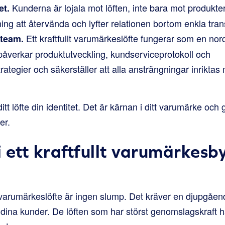
Kunderna är lojala mot löften, inte bara mot produkte
et.
ning att återvända och lyfter relationen bortom enkla tran
Ett kraftfullt varumärkeslöfte fungerar som en nord
 team.
påverkar produktutveckling, kundserviceprotokoll och
ategier och säkerställer att alla ansträngningar inriktas 
itt löfte din identitet. Det är kärnan i ditt varumärke och
er.
 ett kraftfullt varumärkes
t varumärkeslöfte är ingen slump. Det kräver en djupgåend
ina kunder. De löften som har störst genomslagskraft har