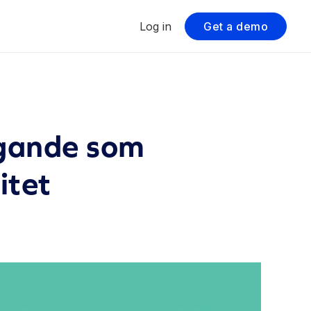
Log in
Get a demo
gande som
itet