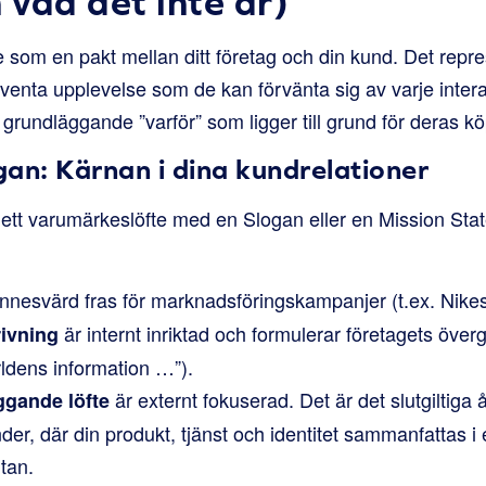
 vad det inte är)
e som en pakt mellan ditt företag och din kund. Det repr
enta upplevelse som de kan förvänta sig av varje intera
grundläggande ”varför” som ligger till grund för deras kö
an: Kärnan i dina kundrelationer
la ett varumärkeslöfte med en Slogan eller en Mission St
nnesvärd fras för marknadsföringskampanjer (t.ex. Nikes ”
är internt inriktad och formulerar företagets överg
ivning
rldens information …”).
är externt fokuserad. Det är det slutgiltiga
gande löfte
er, där din produkt, tjänst och identitet sammanfattas i 
tan.