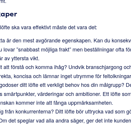
mt.
kaper
löfte ska vara effektivt måste det vara det:
ta är den mest avgörande egenskapen. Kan du konsekven
lovar ”snabbast möjliga frakt” men beställningar ofta förs
r av yttersta vikt.
t att förstå och komma ihåg? Undvik branschjargong och
irekta, koncisa och lämnar inget utrymme för feltolkningar
lgodoser ditt löfte ett verkligt behov hos din målgrupp?
smärtpunkter, värderingar och ambitioner. Ett löfte som 
n önskan kommer inte att fånga uppmärksamheten.
ig från konkurrenterna? Ditt löfte bör uttrycka vad som gör
 Om det speglar vad alla andra säger, ger det inte kund