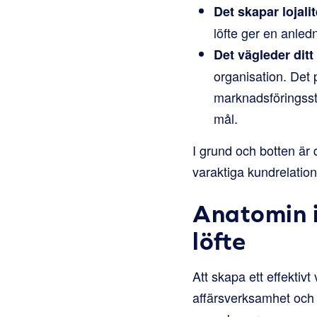
Det skapar lojalit
löfte ger en anled
Det vägleder ditt
organisation. Det 
marknadsföringsstr
mål.
I grund och botten är d
varaktiga kundrelation
Anatomin i
löfte
Att skapa ett effektiv
affärsverksamhet och d