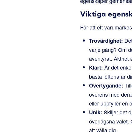
egenskaper gemensa
Viktiga egens
För att ett varumärkes
Det
Trovärdighet:
varje gång? Om du 
äventyrat. Äkthet ä
Är det enkel
Klart:
bästa löftena är d
Til
Övertygande:
överens med deras 
eller uppfyller e
Skiljer det d
Unik:
överlägsna valet.
att välja dig.