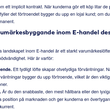
m ett implicit kontrakt. När kunderna gör ett köp litar de 
yller det förtroendet bygger du upp en lojal kund; om du 
rmanent.
arumärkesbyggande inom E-handel de
ta landskapet inom E-handel är ett starkt varumärkeslöft
 nödvändighet. Här är varför:
Ett tydligt löfte skapar otvetydiga förväntningar.
oende.
rväntningar bygger du upp förtroende, vilket är den viktiga
oner.
Är du den snabbaste, den mest hållbara eller den lyxigas
.
ika position på marknaden och ger kunderna en övertygand
kurrent.