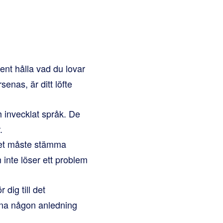
t hålla vad du lovar
enas, är ditt löfte
 invecklat språk. De
.
 Det måste stämma
inte löser ett problem
 dig till det
erna någon anledning