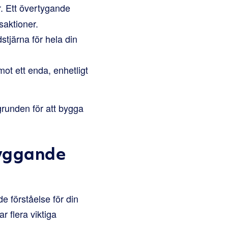
r. Ett övertygande
saktioner.
stjärna för hela din
mot ett enda, enhetligt
 grunden för att bygga
byggande
e förståelse för din
 flera viktiga