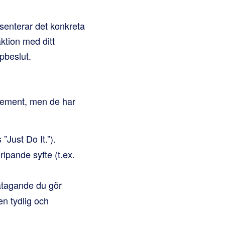
esenterar det konkreta
ktion med ditt
pbeslut.
atement, men de har
Just Do It.”).
ripande syfte (t.ex.
 åtagande du gör
en tydlig och