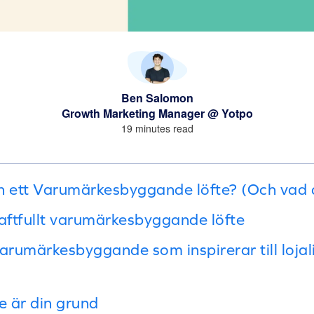
Ben Salomon
Growth Marketing Manager @ Yotpo
19 minutes read
n ett Varumärkesbyggande löfte? (Och vad d
raftfullt varumärkesbyggande löfte
rumärkesbyggande som inspirerar till lojali
te är din grund