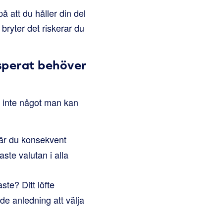
på att du håller din del
bryter det riskerar du
sperat behöver
e inte något man kan
 När du konsekvent
ste valutan i alla
te? Ditt löfte
e anledning att välja