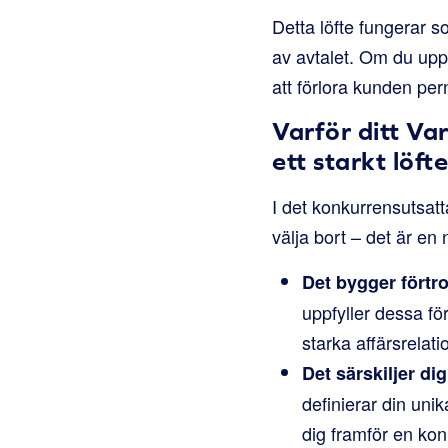
Detta löfte fungerar so
av avtalet. Om du uppf
att förlora kunden pe
Varför ditt V
ett starkt löfte
I det konkurrensutsat
välja bort – det är en
Det bygger förtr
uppfyller dessa fö
starka affärsrelati
Det särskiljer dig
definierar din un
dig framför en kon