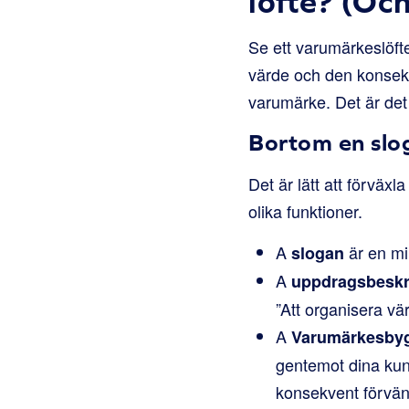
löfte? (Och
Se ett varumärkeslöft
värde och den konsekv
varumärke. Det är det 
Bortom en slog
Det är lätt att förväx
olika funktioner.
A
är en mi
slogan
A
uppdragsbeskr
”Att organisera vä
A
Varumärkesbyg
gentemot dina kund
konsekvent förvän