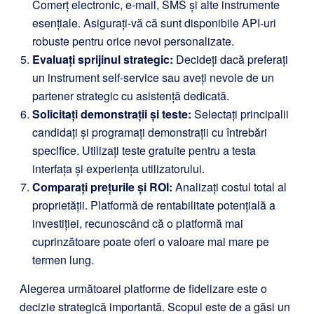
Comerț electronic, e-mail, SMS și alte instrumente
esențiale. Asigurați-vă că sunt disponibile API-uri
robuste pentru orice nevoi personalizate.
Evaluați sprijinul strategic:
Decideți dacă preferați
un instrument self-service sau aveți nevoie de un
partener strategic cu asistență dedicată.
Solicitați demonstrații și teste:
Selectați principalii
candidați și programați demonstrații cu întrebări
specifice. Utilizați teste gratuite pentru a testa
interfața și experiența utilizatorului.
Comparați prețurile și ROI:
Analizați costul total al
proprietății. Platformă de rentabilitate potențială a
investiției, recunoscând că o platformă mai
cuprinzătoare poate oferi o valoare mai mare pe
termen lung.
Alegerea următoarei platforme de fidelizare este o
decizie strategică importantă. Scopul este de a găsi un