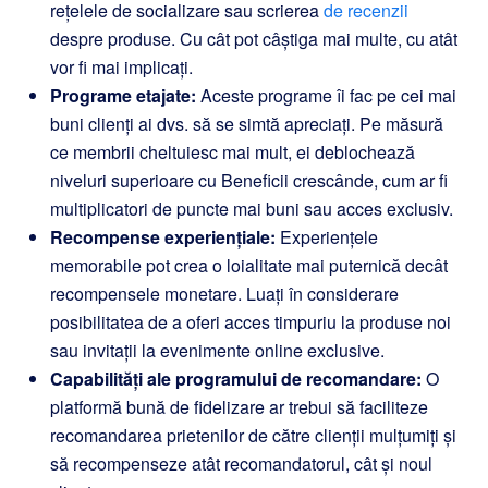
rețelele de socializare sau scrierea
de recenzii
despre produse. Cu cât pot câștiga mai multe, cu atât
vor fi mai implicați.
Programe etajate:
Aceste programe îi fac pe cei mai
buni clienți ai dvs. să se simtă apreciați. Pe măsură
ce membrii cheltuiesc mai mult, ei deblochează
niveluri superioare cu Beneficii crescânde, cum ar fi
multiplicatori de puncte mai buni sau acces exclusiv.
Recompense experiențiale:
Experiențele
memorabile pot crea o loialitate mai puternică decât
recompensele monetare. Luați în considerare
posibilitatea de a oferi acces timpuriu la produse noi
sau invitații la evenimente online exclusive.
Capabilități ale programului de recomandare:
O
platformă bună de fidelizare ar trebui să faciliteze
recomandarea prietenilor de către clienții mulțumiți și
să recompenseze atât recomandatorul, cât și noul