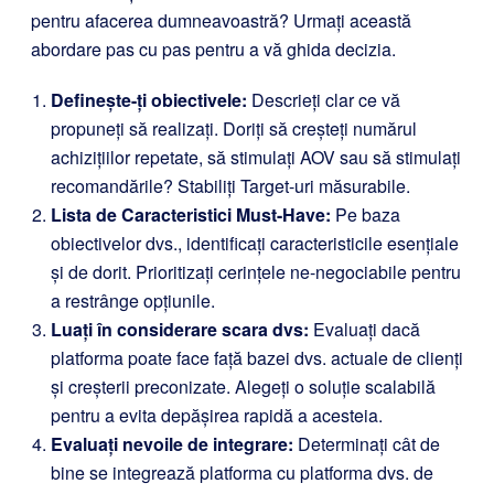
pentru afacerea dumneavoastră? Urmați această
abordare pas cu pas pentru a vă ghida decizia.
Definește-ți obiectivele:
Descrieți clar ce vă
propuneți să realizați. Doriți să creșteți numărul
achizițiilor repetate, să stimulați AOV sau să stimulați
recomandările? Stabiliți Target-uri măsurabile.
Lista de Caracteristici Must-Have:
Pe baza
obiectivelor dvs., identificați caracteristicile esențiale
și de dorit. Prioritizați cerințele ne-negociabile pentru
a restrânge opțiunile.
Luați în considerare scara dvs:
Evaluați dacă
platforma poate face față bazei dvs. actuale de clienți
și creșterii preconizate. Alegeți o soluție scalabilă
pentru a evita depășirea rapidă a acesteia.
Evaluați nevoile de integrare:
Determinați cât de
bine se integrează platforma cu platforma dvs. de