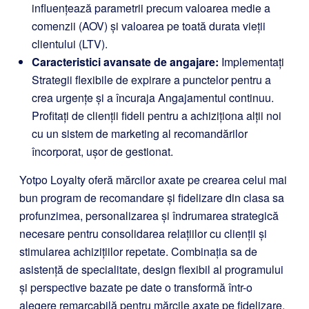
influențează parametrii precum valoarea medie a
comenzii (AOV) și valoarea pe toată durata vieții
clientului (LTV).
Caracteristici avansate de angajare:
Implementați
Strategii flexibile de expirare a punctelor pentru a
crea urgențe și a încuraja Angajamentul continuu.
Profitați de clienții fideli pentru a achiziționa alții noi
cu un sistem de marketing al recomandărilor
încorporat, ușor de gestionat.
Yotpo Loyalty oferă mărcilor axate pe crearea celui mai
bun program de recomandare și fidelizare din clasa sa
profunzimea, personalizarea și îndrumarea strategică
necesare pentru consolidarea relațiilor cu clienții și
stimularea achizițiilor repetate. Combinația sa de
asistență de specialitate, design flexibil al programului
și perspective bazate pe date o transformă într-o
alegere remarcabilă pentru mărcile axate pe fidelizare.