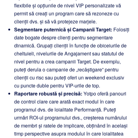
flexibile și opțiunile de nivel VIP personalizate vă
permit să creați un program care să rezoneze cu
clienții dvs. și să vă protejeze marjele.
Segmentare puternică și Campanii Target:
Folosiți
date bogate despre clienți pentru segmentare
dinamică. Grupați clienții în funcție de obiceiurile de
cheltuieli, nivelurile de Angajament sau statutul de
nivel pentru a crea campanii Target. De exemplu,
puteți derula o campanie de „recâștigare” pentru
clienții cu risc sau puteți oferi un weekend exclusiv
cu puncte duble pentru VIP-urile de top.
Raportare robustă și precisă:
Yotpo oferă panouri
de control clare care arată exact modul în care
programul dvs. de loialitate Performanță. Puteți
urmări ROI-ul programului dvs., creșterea numărului
de membri și ratele de implicare, obținând în același
timp perspective asupra modului în care loialitatea