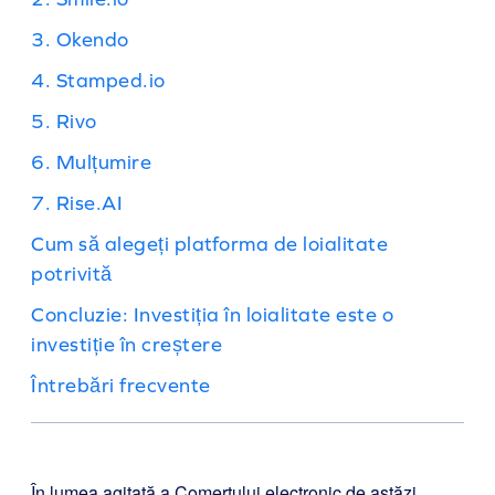
3. Okendo
4. Stamped.io
5. Rivo
6. Mulțumire
7. Rise.AI
Cum să alegeți platforma de loialitate
potrivită
Concluzie: Investiția în loialitate este o
investiție în creștere
Întrebări frecvente
În lumea agitată a Comerțului electronic de astăzi,