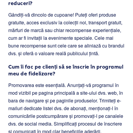
reduceri?
Gândiți-vă dincolo de cupoane! Puteți oferi produse
gratuite, acces exclusiv la colecții noi, transport gratuit,
mărfuri de marcă sau chiar recompense experiențiale,
cum ar fi invitații la evenimente speciale. Cele mai
bune recompense sunt cele care se aliniază cu brandul
dvs. și oferă o valoare reală publicului țintă.
Cum îi fac pe clienți să se înscrie în programul
meu de fidelizare?
Promovarea este esențială. Anunțați-vă programul în
mod vizibil pe pagina principală a site-ului dvs. web, în
bara de navigare și pe paginile produselor. Trimiteți e-
mailuri dedicate listei dvs. de abonați, menționați-l în
comunicările postcumpărare și promovați-l pe canalele
dvs. de social media. Simplificați procesul de înscriere
și comunicați în mod clar beneficiile aderării.