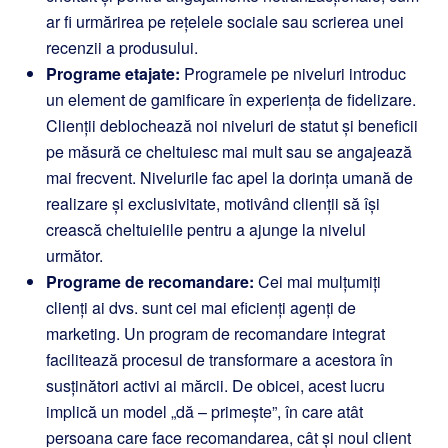
ar fi urmărirea pe rețelele sociale sau scrierea unei
recenzii a produsului.
Programe etajate:
Programele pe niveluri introduc
un element de gamificare în experiența de fidelizare.
Clienții deblochează noi niveluri de statut și beneficii
pe măsură ce cheltuiesc mai mult sau se angajează
mai frecvent. Nivelurile fac apel la dorința umană de
realizare și exclusivitate, motivând clienții să își
crească cheltuielile pentru a ajunge la nivelul
următor.
Programe de recomandare:
Cei mai mulțumiți
clienți ai dvs. sunt cei mai eficienți agenți de
marketing. Un program de recomandare integrat
facilitează procesul de transformare a acestora în
susținători activi ai mărcii. De obicei, acest lucru
implică un model „dă – primește”, în care atât
persoana care face recomandarea, cât și noul client