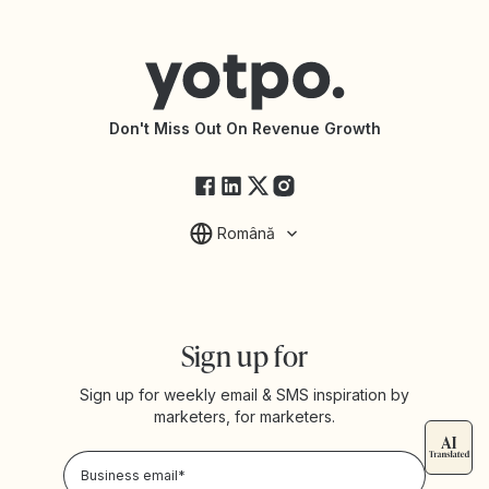
Yotpo vs BazaarVoice
Help Center
Yotpo vs Reviews.io
Connect with an Agency
Yotpo vs Rivo
Accessibility Statement
API Documentation
API Changelog
Yotpo Status
Don't Miss Out On Revenue Growth
FAQs
Română
Sign up for
Sign up for weekly email & SMS inspiration by
marketers, for marketers.