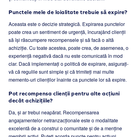
Punctele mele de loialitate trebuie să expire?
Aceasta este o decizie strategică. Expirarea punctelor
poate crea un sentiment de urgență, încurajând clienții
să își răscumpere recompensele și să facă o altă
achiziție. Cu toate acestea, poate crea, de asemenea, o
experiență negativă dacă nu este comunicată în mod
clar. Dacă implementați o politică de expirare, asigurați-
vă că regulile sunt simple și că trimiteți mai multe
memento-uri clienților înainte ca punctele lor să expire.
Pot recompensa clienții pentru alte acțiuni
decât achizițiile?
Da, și ar trebui neapărat. Recompensarea
angajamentelor netranzacționale este o modalitate
excelentă de a construi o comunitate și de a menține
membrii activi. Puteți acorda puncte pentru acțiuni