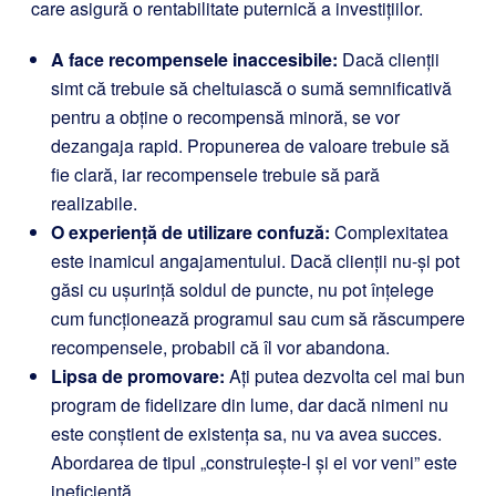
care asigură o rentabilitate puternică a investițiilor.
A face recompensele inaccesibile:
Dacă clienții
simt că trebuie să cheltuiască o sumă semnificativă
pentru a obține o recompensă minoră, se vor
dezangaja rapid. Propunerea de valoare trebuie să
fie clară, iar recompensele trebuie să pară
realizabile.
O experiență de utilizare confuză:
Complexitatea
este inamicul angajamentului. Dacă clienții nu-și pot
găsi cu ușurință soldul de puncte, nu pot înțelege
cum funcționează programul sau cum să răscumpere
recompensele, probabil că îl vor abandona.
Lipsa de promovare:
Ați putea dezvolta cel mai bun
program de fidelizare din lume, dar dacă nimeni nu
este conștient de existența sa, nu va avea succes.
Abordarea de tipul „construiește-l și ei vor veni” este
ineficientă.