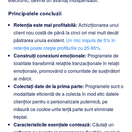
electronic, devine un avantaj indispensabil.
Principalele concluzii
Retenția este mai profitabilă:
Achiziționarea unui
client nou costă de până la cinci ori mai mult decât
păstrarea unuia existent.
Un mic impuls de 5% în
retenție poate crește profiturile cu 25-95%
.
Construiți conexiuni emoționale:
Programele de
loialitate transformă relațiile tranzacționale în relații
emoționale, promovând o comunitate de susținători
ai mărcii.
Colectați date de la prima parte:
Programele sunt o
modalitate eficientă de a colecta în mod etic datele
clienților pentru o personalizare puternică, pe
măsură ce cookie-urile terță parte sunt eliminate
treptat.
Caracteristicile esențiale contează:
Căutați un