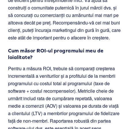
de eficient pentru întreprinderile mici. Vă ajută să
construiți o comunitate puternică în jurul mărcii dvs. și
să concurați cu comercianții cu amănuntul mai mari pe
altceva decât pe preț. Recompensându-vă cei mai buni
clienți, puteți încuraja marketingul din gură în gură, care
este atât de important pentru o afacere în creștere.
Cum măsor ROI-ul programului meu de
loialitate?
Pentru a măsura ROI, trebuie să comparați creșterea
incrementală a veniturilor și a profitului de la membrii
programului cu costul total al programului (taxe de
software + costul recompenselor). Metricile cheie de
urmărit includ rata de cumpărare repetată, valoarea
medie a comenzii (AOV) și valoarea pe durata de viață
a clientului (LTV) a membrilor programului de fidelizare
față de non-membri. Raportarea robustă din partea
software-ului dvs. este esențială în acest sens.