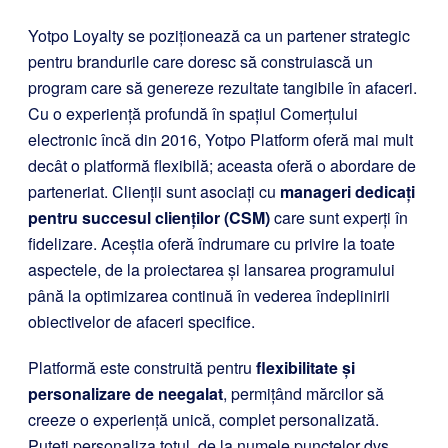
Yotpo Loyalty se poziționează ca un partener strategic
pentru brandurile care doresc să construiască un
program care să genereze rezultate tangibile în afaceri.
Cu o experiență profundă în spațiul Comerțului
electronic încă din 2016, Yotpo Platform oferă mai mult
decât o platformă flexibilă; aceasta oferă o abordare de
parteneriat. Clienții sunt asociați cu
manageri dedicați
pentru succesul clienților (CSM)
care sunt experți în
fidelizare. Aceștia oferă îndrumare cu privire la toate
aspectele, de la proiectarea și lansarea programului
până la optimizarea continuă în vederea îndeplinirii
obiectivelor de afaceri specifice.
Platformă este construită pentru
flexibilitate și
personalizare de neegalat
, permițând mărcilor să
creeze o experiență unică, complet personalizată.
Puteți personaliza totul, de la numele punctelor dvs.