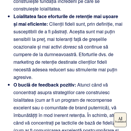
construiește fundația încrederii pe care se
construiește loialitatea.
Loialitatea face eforturile de retenție mai ușoare
și mai eficiente:
Clienții fideli sunt, prin definiție, mai
susceptibili de a fi păstrați. Aceștia sunt mai puțin
sensibili la preț, mai toleranți față de greșelile
ocazionale și mai activi
doresc
să continue să
cumpere de la dumneavoastră. Eforturile dvs. de
marketing de retenție destinate clienților fideli
necesită adesea reduceri sau stimulente mai puțin
agresive.
O buclă de feedback pozitiv:
Atunci când vă
concentrați asupra strategiilor care construiesc
loialitatea (cum ar fi un program de recompense
excelent sau o comunitate de brand puternică), vă
îmbunătățiți în mod inerent retenția. În schimb, atunci
când vă concentrați pe tacticile de bază de fidelizare
(cum ar fi comunicarea excelentă postcumpărare și