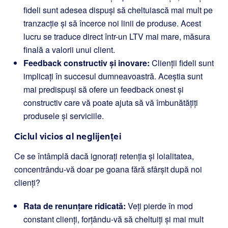
fideli sunt adesea dispuși să cheltuiască mai mult pe
tranzacție și să încerce noi linii de produse. Acest
lucru se traduce direct într-un LTV mai mare, măsura
finală a valorii unui client.
Feedback constructiv și inovare:
Clienții fideli sunt
implicați în succesul dumneavoastră. Aceștia sunt
mai predispuși să ofere un feedback onest și
constructiv care vă poate ajuta să vă îmbunătățiți
produsele și serviciile.
Ciclul vicios al neglijenței
Ce se întâmplă dacă ignorați retenția și loialitatea,
concentrându-vă doar pe goana fără sfârșit după noi
clienți?
Rata de renunțare ridicată:
Veți pierde în mod
constant clienți, forțându-vă să cheltuiți și mai mult