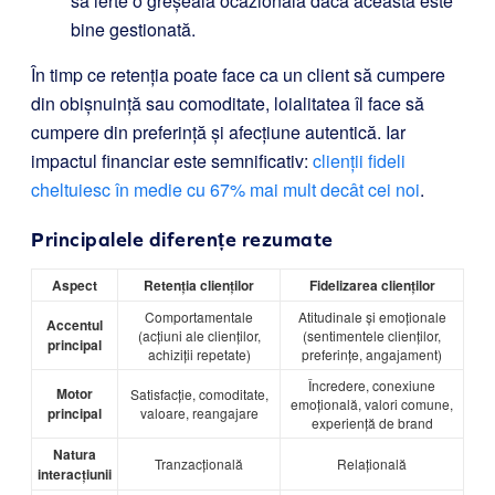
să ierte o greșeală ocazională dacă aceasta este
bine gestionată.
În timp ce retenția poate face ca un client să cumpere
din obișnuință sau comoditate, loialitatea îl face să
cumpere din preferință și afecțiune autentică. Iar
impactul financiar este semnificativ:
clienții fideli
cheltuiesc în medie cu 67% mai mult decât cei noi
.
Principalele diferențe rezumate
Aspect
Retenția clienților
Fidelizarea clienților
Comportamentale
Atitudinale și emoționale
Accentul
(acțiuni ale clienților,
(sentimentele clienților,
principal
achiziții repetate)
preferințe, angajament)
Încredere, conexiune
Motor
Satisfacție, comoditate,
emoțională, valori comune,
principal
valoare, reangajare
experiență de brand
Natura
Tranzacțională
Relațională
interacțiunii