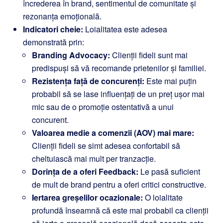
încrederea în brand, sentimentul de comunitate și
rezonanța emoțională.
Indicatori cheie:
Loialitatea este adesea
demonstrată prin:
Branding Advocacy:
Clienții fideli sunt mai
predispuși să vă recomande prietenilor și familiei.
Rezistența față de concurenți:
Este mai puțin
probabil să se lase influențați de un preț ușor mai
mic sau de o promoție ostentativă a unui
concurent.
Valoarea medie a comenzii (AOV) mai mare:
Clienții fideli se simt adesea confortabil să
cheltuiască mai mult per tranzacție.
Dorința de a oferi Feedback:
Le pasă suficient
de mult de brand pentru a oferi critici constructive.
Iertarea greșelilor ocazionale:
O loialitate
profundă înseamnă că este mai probabil ca clienții