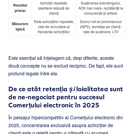
Achiziții repetate,
Susținerea brandingului,
Rezultat
pierdere redusă de
AOV mai mare, rezistență la
primar
clienți
concurență și iertare
Rata achizițiilor repetate,
Scorul net al promotorului
Măsurare
rata de renunțare și
(NPS), sondaje pe clienți,
tipică
frecvența achizițiilor
rate de susținere, LTV
Este esențial să înțelegem că, deși diferite, aceste
două concepte nu se exclud reciproc. De fapt, ele sunt
profund legate între ele.
De ce atât retenția
și
loialitatea sunt
de ne-negociat pentru succesul
Comerțului electronic în 2025
În peisajul hipercompetitiv al Comerțului electronic din
2025, concentrarea exclusivă asupra achiziției de
clienți este o rețetă pentru o găleată cu scurgeri.