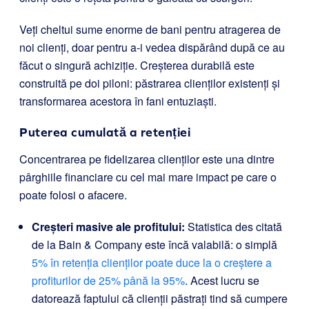
Veți cheltui sume enorme de bani pentru atragerea de
noi clienți, doar pentru a-i vedea dispărând după ce au
făcut o singură achiziție. Creșterea durabilă este
construită pe doi piloni: păstrarea clienților existenți și
transformarea acestora în fani entuziaști.
Puterea cumulată a retenției
Concentrarea pe fidelizarea clienților este una dintre
pârghiile financiare cu cel mai mare impact pe care o
poate folosi o afacere.
Creșteri masive ale profitului:
Statistica des citată
de la Bain & Company este încă valabilă: o simplă
5% în retenția clienților poate duce la o creștere a
profiturilor de 25% până la 95%
. Acest lucru se
datorează faptului că clienții păstrați tind să cumpere