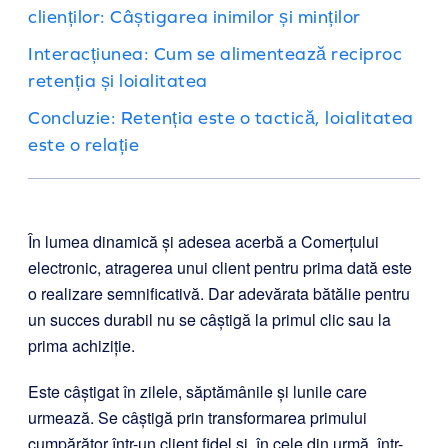
clienților: Câștigarea inimilor și minților
Interacțiunea: Cum se alimentează reciproc
retenția și loialitatea
Concluzie: Retenția este o tactică, loialitatea
este o relație
În lumea dinamică și adesea acerbă a Comerțului
electronic, atragerea unui client pentru prima dată este
o realizare semnificativă. Dar adevărata bătălie pentru
un succes durabil nu se câștigă la primul clic sau la
prima achiziție.
Este câștigat în zilele, săptămânile și lunile care
urmează. Se câștigă prin transformarea primului
cumpărător într-un client fidel și, în cele din urmă, într-