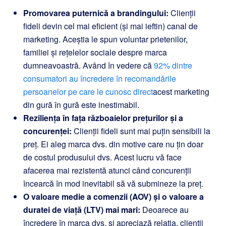
Promovarea puternică a brandingului:
Clienții
fideli devin cel mai eficient (și mai ieftin) canal de
marketing. Aceștia le spun voluntar prietenilor,
familiei și rețelelor sociale despre marca
dumneavoastră. Având în vedere că
92% dintre
consumatori au încredere în recomandările
persoanelor pe care le cunosc direct
acest marketing
din gură în gură este inestimabil.
Reziliența în fața războaielor prețurilor și a
concurenței:
Clienții fideli sunt mai puțin sensibili la
preț. Ei aleg marca dvs. din motive care nu țin doar
de costul produsului dvs. Acest lucru vă face
afacerea mai rezistentă atunci când concurenții
încearcă în mod inevitabil să vă submineze la preț.
O valoare medie a comenzii (AOV) și o valoare a
duratei de viață (LTV) mai mari:
Deoarece au
încredere în marca dvs. și apreciază relația, clienții