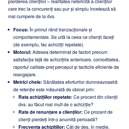
pierderea clienților – realitatea nefericită a clienților
care trec la concurenți sau pur și simplu încetează să
mai cumpere de la dvs.
Focus:
În primul rând tranzacționale și
comportamentale. Se uită la ceea ce clienții
faceți
(de exemplu, fac achiziții repetate).
Motorul:
Adesea determinat de factori precum
satisfacția față de achizițiile anterioare, comoditatea,
raportul calitate-preț perceput și tacticile eficiente de
reangajare.
Metrici cheie:
Sănătatea eforturilor dumneavoastră
de retenție este măsurată de obicei prin:
Rata achizițiilor repetate:
Ce procent din clienții
dvs. au făcut mai mult de o achiziție?
Rata de renunțare a clienților:
Ce procent de
clienți pierdeți într-o anumită perioadă?
Frecvența achizițiilor:
Cât de des, în medie,