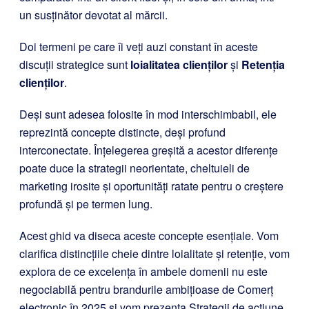
un susținător devotat al mărcii.
Doi termeni pe care îi veți auzi constant în aceste
discuții strategice sunt
loialitatea clienților
și
Retenția
clienților
.
Deși sunt adesea folosite în mod interschimbabil, ele
reprezintă concepte distincte, deși profund
interconectate. Înțelegerea greșită a acestor diferențe
poate duce la strategii neorientate, cheltuieli de
marketing irosite și oportunități ratate pentru o creștere
profundă și pe termen lung.
Acest ghid va diseca aceste concepte esențiale. Vom
clarifica distincțiile cheie dintre loialitate și retenție, vom
explora de ce excelența în ambele domenii nu este
negociabilă pentru brandurile ambițioase de Comerț
electronic în 2025 și vom prezenta Strategii de acțiune