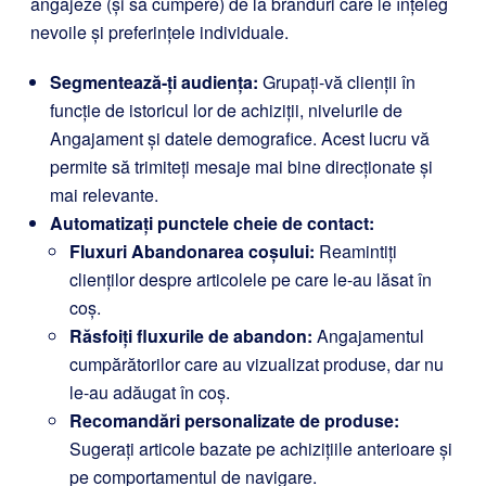
angajeze (și să cumpere) de la branduri care le înțeleg
nevoile și preferințele individuale.
Segmentează-ți audiența:
Grupați-vă clienții în
funcție de istoricul lor de achiziții, nivelurile de
Angajament și datele demografice. Acest lucru vă
permite să trimiteți mesaje mai bine direcționate și
mai relevante.
Automatizați punctele cheie de contact:
Fluxuri Abandonarea coșului:
Reamintiți
clienților despre articolele pe care le-au lăsat în
coș.
Răsfoiți fluxurile de abandon:
Angajamentul
cumpărătorilor care au vizualizat produse, dar nu
le-au adăugat în coș.
Recomandări personalizate de produse:
Sugerați articole bazate pe achizițiile anterioare și
pe comportamentul de navigare.