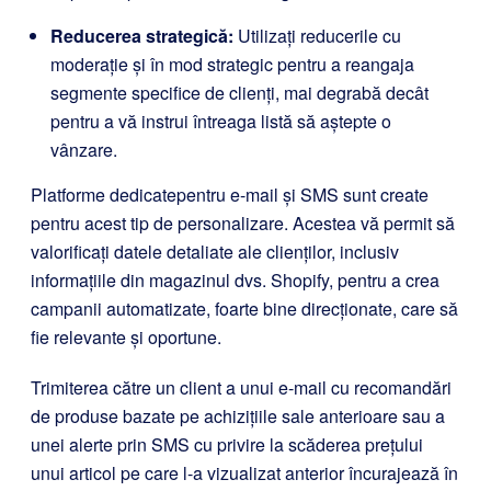
Reducerea strategică:
Utilizați reducerile cu
moderație și în mod strategic pentru a reangaja
segmente specifice de clienți, mai degrabă decât
pentru a vă instrui întreaga listă să aștepte o
vânzare.
Platforme
dedicate
pentru
e-mail
și
SMS
sunt create
pentru acest tip de personalizare. Acestea vă permit să
valorificați datele detaliate ale clienților, inclusiv
informațiile din magazinul dvs. Shopify, pentru a crea
campanii automatizate, foarte bine direcționate, care să
fie relevante și oportune.
Trimiterea către un client a unui e-mail cu recomandări
de produse bazate pe achizițiile sale anterioare sau a
unei alerte prin SMS cu privire la scăderea prețului
unui articol pe care l-a vizualizat anterior încurajează în