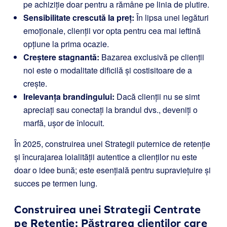
pe achiziție doar pentru a rămâne pe linia de plutire.
Sensibilitate crescută la preț:
În lipsa unei legături
emoționale, clienții vor opta pentru cea mai ieftină
opțiune la prima ocazie.
Creștere stagnantă:
Bazarea exclusivă pe clienții
noi este o modalitate dificilă și costisitoare de a
crește.
Irelevanța brandingului:
Dacă clienții nu se simt
apreciați sau conectați la brandul dvs., deveniți o
marfă, ușor de înlocuit.
În 2025, construirea unei Strategii puternice de retenție
și încurajarea loialității autentice a clienților nu este
doar o idee bună; este esențială pentru supraviețuire și
succes pe termen lung.
Construirea unei Strategii Centrate
pe Retenție: Păstrarea clienților care