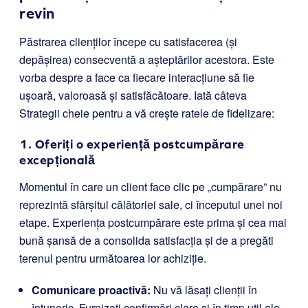
revin
Păstrarea clienților începe cu satisfacerea (și
depășirea) consecventă a așteptărilor acestora. Este
vorba despre a face ca fiecare interacțiune să fie
ușoară, valoroasă și satisfăcătoare. Iată câteva
Strategii cheie pentru a vă crește ratele de fidelizare:
1. Oferiți o experiență postcumpărare
excepțională
Momentul în care un client face clic pe „cumpărare” nu
reprezintă sfârșitul călătoriei sale, ci începutul unei noi
etape. Experiența postcumpărare este prima și cea mai
bună șansă de a consolida satisfacția și de a pregăti
terenul pentru următoarea lor achiziție.
Comunicare proactivă:
Nu vă lăsați clienții în
întuneric. Furnizați confirmări clare și în timp util ale