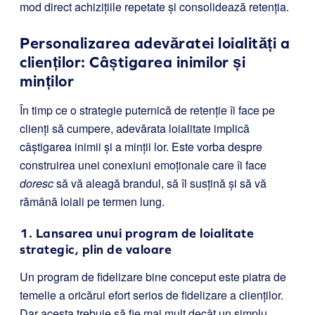
mod direct achizițiile repetate și consolidează retenția.
Personalizarea adevăratei loialități a
clienților: Câștigarea inimilor și
minților
În timp ce o strategie puternică de retenție îi face pe
clienți să cumpere, adevărata loialitate implică
câștigarea inimii și a minții lor. Este vorba despre
construirea unei conexiuni emoționale care îi face
doresc
să vă aleagă brandul, să îl susțină și să vă
rămână loiali pe termen lung.
1. Lansarea unui program de loialitate
strategic, plin de valoare
Un program de fidelizare bine conceput este piatra de
temelie a oricărui efort serios de fidelizare a clienților.
Dar acesta trebuie să fie mai mult decât un simplu