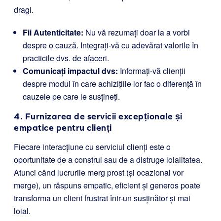
dragi.
Fii Autenticitate:
Nu vă rezumați doar la a vorbi
despre o cauză. Integrați-vă cu adevărat valorile în
practicile dvs. de afaceri.
Comunicați impactul dvs:
Informați-vă clienții
despre modul în care achizițiile lor fac o diferență în
cauzele pe care le susțineți.
4. Furnizarea de servicii excepționale și
empatice pentru clienți
Fiecare interacțiune cu serviciul clienți este o
oportunitate de a construi sau de a distruge loialitatea.
Atunci când lucrurile merg prost (și ocazional vor
merge), un răspuns empatic, eficient și generos poate
transforma un client frustrat într-un susținător și mai
loial.