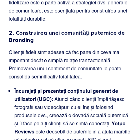
fidelizare este o parte activă a strategiei dvs. generale
de comunicare, este esențială pentru construirea unei
loialități durabile.
2. Construirea unei comunități puternice de
Branding
Clienții fideli simt adesea că fac parte din ceva mai
important decât o simplă relație tranzacțională.
Promovarea unui sentiment de comunitate le poate
consolida semnificativ loialitatea.
Încurajați și prezentați conținutul generat de
utilizatori (UGC):
Atunci când clienții împărtășesc
fotografii sau videoclipuri cu ei înșiși folosind
produsele dvs., creează o dovadă socială puternică
și îi face pe alți clienți să se simtă conectați.
Yotpo
Reviews
este deosebit de puternic în a ajuta mărcile
să colecteze și să afișeze acest UGC vizual.