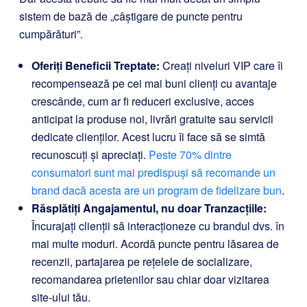
sistem de bază de „câștigare de puncte pentru
cumpărături”.
Oferiți Beneficii Treptate:
Creați niveluri VIP care îi
recompensează pe cei mai buni clienți cu avantaje
crescânde, cum ar fi reduceri exclusive, acces
anticipat la produse noi, livrări gratuite sau servicii
dedicate clienților. Acest lucru îi face să se simtă
recunoscuți și apreciați.
Peste 70% dintre
consumatori sunt mai predispuși să recomande un
brand dacă acesta are un program de fidelizare bun
.
Răsplătiți Angajamentul, nu doar Tranzacțiile:
Încurajați clienții să interacționeze cu brandul dvs. în
mai multe moduri. Acordă puncte pentru lăsarea de
recenzii, partajarea pe rețelele de socializare,
recomandarea prietenilor sau chiar doar vizitarea
site-ului tău.