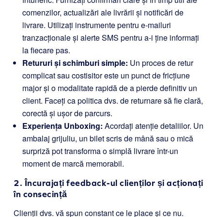
comenzilor, actualizări ale livrării și notificări de
livrare. Utilizați instrumente pentru e-mailuri
tranzacționale și alerte SMS pentru a-i ține informați
la fiecare pas.
Retururi și schimburi simple:
Un proces de retur
complicat sau costisitor este un punct de fricțiune
major și o modalitate rapidă de a pierde definitiv un
client. Faceți ca politica dvs. de returnare să fie clară,
corectă și ușor de parcurs.
Experiența Unboxing:
Acordați atenție detaliilor. Un
ambalaj grijuliu, un bilet scris de mână sau o mică
surpriză pot transforma o simplă livrare într-un
moment de marcă memorabil.
2. Încurajați feedback-ul clienților și acționați
în consecință
Clienții dvs. vă spun constant ce le place și ce nu.