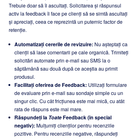
Trebuie doar să îi ascultați. Solicitarea și răspunsul
activ la feedback îi face pe clienți să se simtă ascultați
și apreciați, ceea ce reprezintă un puternic factor de
retenție.
Automatizați cererile de revizuire:
Nu așteptați ca
clienții să lase comentarii pe cale organică. Trimiteți
solicitări automate prin e-mail sau SMS la o
săptămână sau două după ce aceștia au primit
produsul.
Facilitați oferirea de Feedback:
Utilizați formulare
de evaluare prin e-mail sau sondaje simple cu un
singur clic. Cu cât fricțiunea este mai mică, cu atât
rata de răspuns este mai mare.
Răspundeți la
Toate
Feedback (în special
negativ):
Mulțumiți clienților pentru recenziile
pozitive. Pentru recenziile negative, răspundeți