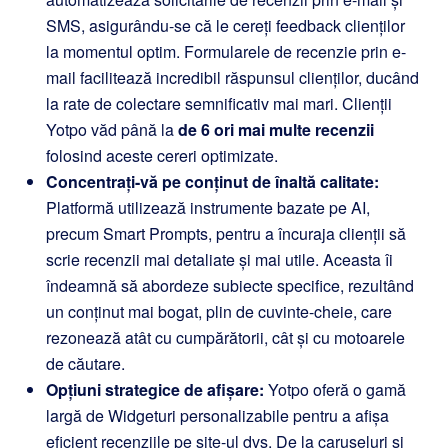
SMS, asigurându-se că le cereți feedback clienților
la momentul optim. Formularele de recenzie prin e-
mail facilitează incredibil răspunsul clienților, ducând
la rate de colectare semnificativ mai mari. Clienții
Yotpo văd până la
de 6 ori mai multe recenzii
folosind aceste cereri optimizate.
Concentrați-vă pe conținut de înaltă calitate:
Platformă utilizează instrumente bazate pe AI,
precum Smart Prompts, pentru a încuraja clienții să
scrie recenzii mai detaliate și mai utile. Aceasta îi
îndeamnă să abordeze subiecte specifice, rezultând
un conținut mai bogat, plin de cuvinte-cheie, care
rezonează atât cu cumpărătorii, cât și cu motoarele
de căutare.
Opțiuni strategice de afișare:
Yotpo oferă o gamă
largă de Widgeturi personalizabile pentru a afișa
eficient recenziile pe site-ul dvs. De la caruseluri și