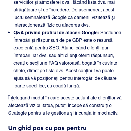
serviciilor și atmosferei dvs., făcând lista dvs. mai
atrăgătoare și de încredere. De asemenea, acest
lucru semnalează Google că oamenii vizitează și
interacționează fizic cu afacerea dvs.
Q&A privind profilul de afaceri Google:
Secțiunea
Întrebări și răspunsuri de pe GBP este o resursă
excelentă pentru SEO. Atunci când clienții pun
întrebări, iar dvs. sau alți clienți oferiți răspunsuri,
creați o secțiune FAQ valoroasă, bogată în cuvinte
cheie, direct pe lista dvs. Acest conținut vă poate
ajuta să vă poziționați pentru interogări de căutare
foarte specifice, cu coadă lungă.
Înțelegând modul în care aceste acțiuni ale clienților vă
afectează vizibilitatea, puteți începe să construiți o
Strategie pentru a le gestiona și încuraja în mod activ.
Un ghid pas cu pas pentru