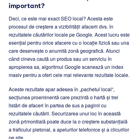
important?
Deci, ce este mai exact SEO local? Acesta este
procesul de creștere a vizibilității afacerii dvs. în
rezultatele căutărilor locale pe Google. Acest lucru este
esențial pentru orice afacere cu o locație fizică sau una
care deservește o anumită zonă geografică. Atunci
când cineva caută un produs sau un serviciu în
apropierea sa, algoritmul Google scanează un index
masiv pentru a oferi cele mai relevante rezultate locale.
Aceste rezultate apar adesea în „pachetul local”,
secțiunea proeminentă care prezintă o hartă și trei
listări de afaceri în partea de sus a paginii cu
rezultatele căutării. Securizarea unui loc în această
zonă primordială poate duce la o creștere substanțială
a traficului pietonal, a apelurilor telefonice și a clicurilor
pe site.