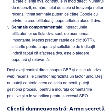
la care clienții dvs. contribuie în mod direct. Numărul
de recenzii, numărul total de stele și frecvența noilor
recenzii trimit semnale puternice către Google cu
privire la credibilitatea și popularitatea afacerii dvs.
Semnale comportamentale:
Interacțiunile
utilizatorilor cu lista dvs. sunt, de asemenea,
importante. Metrici precum ratele de clic (CTR),
clicurile pentru a apela și solicitările de indicații
indică faptul că afacerea dvs. este o alegere
populară și relevantă.
Deși aveți control direct asupra GBP și a site-ului dvs.
web, recenziile clienților reprezintă un factor unic. Deși
nu puteți controla ceea ce scriu oamenii, puteți
gestiona procesul pentru a încuraja comentariile
pozitive și a le valorifica pentru succesul SEO.
Clienții dumneavoastră: Arma secretă