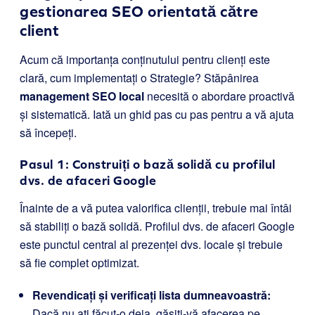
gestionarea SEO orientată către
client
Acum că importanța conținutului pentru clienți este
clară, cum implementați o Strategie? Stăpânirea
management SEO local
necesită o abordare proactivă
și sistematică. Iată un ghid pas cu pas pentru a vă ajuta
să începeți.
Pasul 1: Construiți o bază solidă cu profilul
dvs. de afaceri Google
Înainte de a vă putea valorifica clienții, trebuie mai întâi
să stabiliți o bază solidă. Profilul dvs. de afaceri Google
este punctul central al prezenței dvs. locale și trebuie
să fie complet optimizat.
Revendicați și verificați lista dumneavoastră:
Dacă nu ați făcut-o deja, găsiți-vă afacerea pe