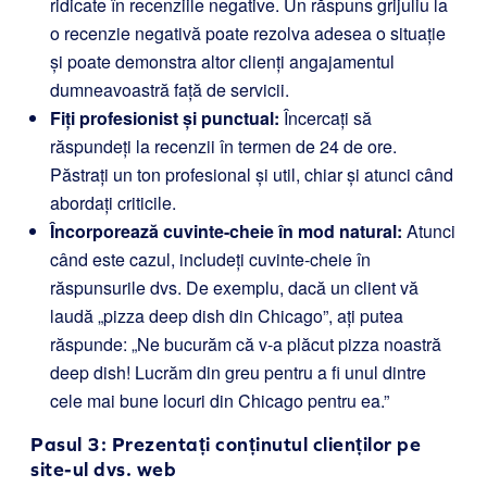
ridicate în recenziile negative. Un răspuns grijuliu la
o recenzie negativă poate rezolva adesea o situație
și poate demonstra altor clienți angajamentul
dumneavoastră față de servicii.
Fiți profesionist și punctual:
Încercați să
răspundeți la recenzii în termen de 24 de ore.
Păstrați un ton profesional și util, chiar și atunci când
abordați criticile.
Încorporează cuvinte-cheie în mod natural:
Atunci
când este cazul, includeți cuvinte-cheie în
răspunsurile dvs. De exemplu, dacă un client vă
laudă „pizza deep dish din Chicago”, ați putea
răspunde: „Ne bucurăm că v-a plăcut pizza noastră
deep dish! Lucrăm din greu pentru a fi unul dintre
cele mai bune locuri din Chicago pentru ea.”
Pasul 3: Prezentați conținutul clienților pe
site-ul dvs. web