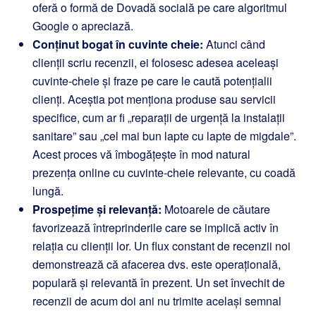
oferă o formă de Dovadă socială pe care algoritmul
Google o apreciază.
Conținut bogat în cuvinte cheie:
Atunci când
clienții scriu recenzii, ei folosesc adesea aceleași
cuvinte-cheie și fraze pe care le caută potențialii
clienți. Aceștia pot menționa produse sau servicii
specifice, cum ar fi „reparații de urgență la instalații
sanitare” sau „cel mai bun lapte cu lapte de migdale”.
Acest proces vă îmbogățește în mod natural
prezența online cu cuvinte-cheie relevante, cu coadă
lungă.
Prospețime și relevanță:
Motoarele de căutare
favorizează întreprinderile care se implică activ în
relația cu clienții lor. Un flux constant de recenzii noi
demonstrează că afacerea dvs. este operațională,
populară și relevantă în prezent. Un set învechit de
recenzii de acum doi ani nu trimite același semnal