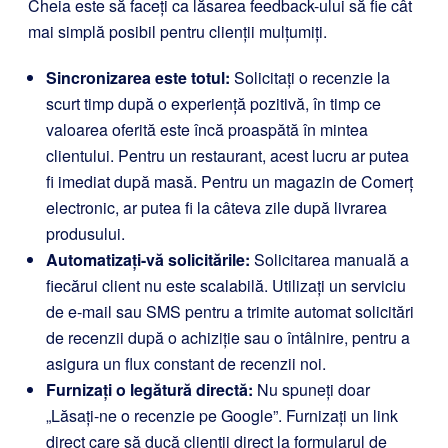
Cheia este să faceți ca lăsarea feedback-ului să fie cât
mai simplă posibil pentru clienții mulțumiți.
Sincronizarea este totul:
Solicitați o recenzie la
scurt timp după o experiență pozitivă, în timp ce
valoarea oferită este încă proaspătă în mintea
clientului. Pentru un restaurant, acest lucru ar putea
fi imediat după masă. Pentru un magazin de Comerț
electronic, ar putea fi la câteva zile după livrarea
produsului.
Automatizați-vă solicitările:
Solicitarea manuală a
fiecărui client nu este scalabilă. Utilizați un serviciu
de e-mail sau SMS pentru a trimite automat solicitări
de recenzii după o achiziție sau o întâlnire, pentru a
asigura un flux constant de recenzii noi.
Furnizați o legătură directă:
Nu spuneți doar
„Lăsați-ne o recenzie pe Google”. Furnizați un link
direct care să ducă clienții direct la formularul de