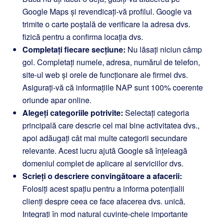
Google Maps și revendicați-vă profilul. Google va
trimite o carte poștală de verificare la adresa dvs.
fizică pentru a confirma locația dvs.
Completați fiecare secțiune:
Nu lăsați niciun câmp
gol. Completați numele, adresa, numărul de telefon,
site-ul web și orele de funcționare ale firmei dvs.
Asigurați-vă că informațiile NAP sunt 100% coerente
oriunde apar online.
Alegeți categoriile potrivite:
Selectați categoria
principală care descrie cel mai bine activitatea dvs.,
apoi adăugați cât mai multe categorii secundare
relevante. Acest lucru ajută Google să înțeleagă
domeniul complet de aplicare al serviciilor dvs.
Scrieți o descriere convingătoare a afacerii:
Folosiți acest spațiu pentru a informa potențialii
clienți despre ceea ce face afacerea dvs. unică.
Integrați în mod natural cuvinte-cheie importante