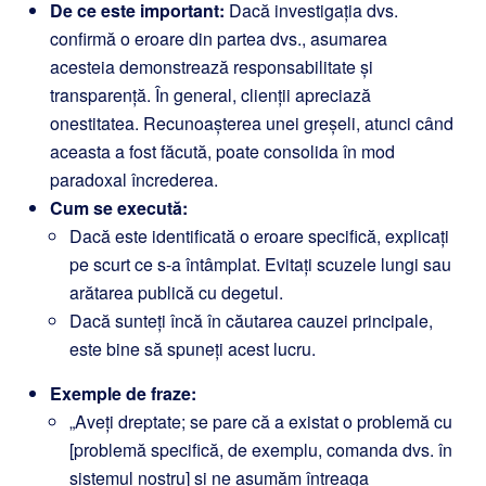
De ce este important:
Dacă investigația dvs.
confirmă o eroare din partea dvs., asumarea
acesteia demonstrează responsabilitate și
transparență. În general, clienții apreciază
onestitatea. Recunoașterea unei greșeli, atunci când
aceasta a fost făcută, poate consolida în mod
paradoxal încrederea.
Cum se execută:
Dacă este identificată o eroare specifică, explicați
pe scurt ce s-a întâmplat. Evitați scuzele lungi sau
arătarea publică cu degetul.
Dacă sunteți încă în căutarea cauzei principale,
este bine să spuneți acest lucru.
Exemple de fraze:
„Aveți dreptate; se pare că a existat o problemă cu
[problemă specifică, de exemplu, comanda dvs. în
sistemul nostru] și ne asumăm întreaga