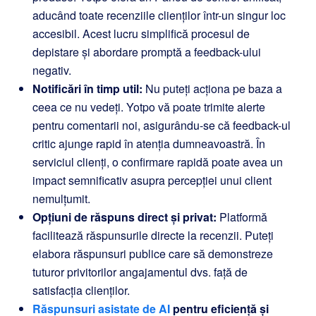
aducând toate recenziile clienților într-un singur loc
accesibil. Acest lucru simplifică procesul de
depistare și abordare promptă a feedback-ului
negativ.
Notificări în timp util:
Nu puteți acționa pe baza a
ceea ce nu vedeți. Yotpo vă poate trimite alerte
pentru comentarii noi, asigurându-se că feedback-ul
critic ajunge rapid în atenția dumneavoastră. În
serviciul clienți, o confirmare rapidă poate avea un
impact semnificativ asupra percepției unui client
nemulțumit.
Opțiuni de răspuns direct și privat:
Platformă
facilitează răspunsurile directe la recenzii. Puteți
elabora răspunsuri publice care să demonstreze
tuturor privitorilor angajamentul dvs. față de
satisfacția clienților.
Răspunsuri asistate de AI
pentru eficiență și