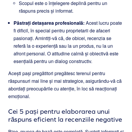
Scopul este o înțelegere deplină pentru un
răspuns precis și informat.
Păstrați detașarea profesională:
Acest lucru poate
fi dificil, în special pentru proprietarii de afaceri
pasionați. Amintiți-vă că, de obicei, recenzia se
referă la o experiență sau la un produs, nu la un
afront personal. O atitudine calmă și obiectivă este
esențială pentru un dialog constructiv.
Acești pași pregătitori pregătesc terenul pentru
răspunsuri mai line și mai strategice, asigurându-vă că
abordați preocupările cu atenție, în loc să reacționați
emoțional.
Cei 5 pași pentru elaborarea unui
răspuns eficient la recenziile negative
Bine, munca de bază este completă. Sunteți informați și