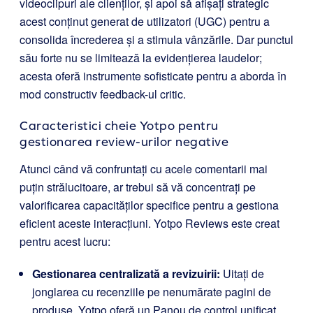
videoclipuri ale clienților, și apoi să afișați strategic
acest conținut generat de utilizatori (UGC) pentru a
consolida încrederea și a stimula vânzările. Dar punctul
său forte nu se limitează la evidențierea laudelor;
acesta oferă instrumente sofisticate pentru a aborda în
mod constructiv feedback-ul critic.
Caracteristici cheie Yotpo pentru
gestionarea review-urilor negative
Atunci când vă confruntați cu acele comentarii mai
puțin strălucitoare, ar trebui să vă concentrați pe
valorificarea capacităților specifice pentru a gestiona
eficient aceste interacțiuni. Yotpo Reviews este creat
pentru acest lucru:
Gestionarea centralizată a revizuirii:
Uitați de
jonglarea cu recenziile pe nenumărate pagini de
produse. Yotpo oferă un Panou de control unificat,