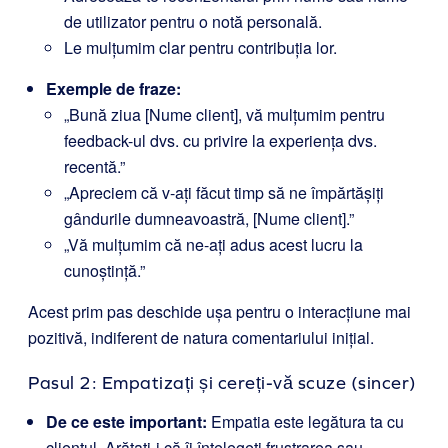
de utilizator pentru o notă personală.
Le mulțumim clar pentru contribuția lor.
Exemple de fraze:
„Bună ziua [Nume client], vă mulțumim pentru
feedback-ul dvs. cu privire la experiența dvs.
recentă.”
„Apreciem că v-ați făcut timp să ne împărtășiți
gândurile dumneavoastră, [Nume client].”
„Vă mulțumim că ne-ați adus acest lucru la
cunoștință.”
Acest prim pas deschide ușa pentru o interacțiune mai
pozitivă, indiferent de natura comentariului inițial.
Pasul 2: Empatizați și cereți-vă scuze (sincer)
De ce este important:
Empatia este legătura ta cu
clientul. Arătați-i că îi înțelegeți frustrarea sau