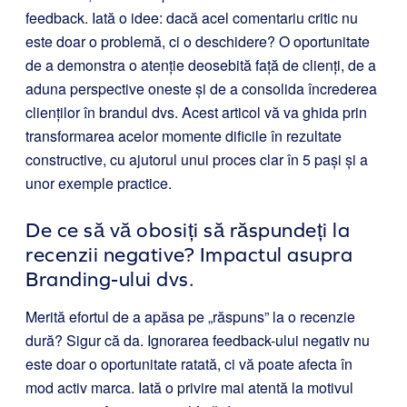
feedback. Iată o idee: dacă acel comentariu critic nu
este doar o problemă, ci o deschidere? O oportunitate
de a demonstra o atenție deosebită față de clienți, de a
aduna perspective oneste și de a consolida încrederea
clienților în brandul dvs. Acest articol vă va ghida prin
transformarea acelor momente dificile în rezultate
constructive, cu ajutorul unui proces clar în 5 pași și a
unor exemple practice.
De ce să vă obosiți să răspundeți la
recenzii negative? Impactul asupra
Branding-ului dvs.
Merită efortul de a apăsa pe „răspuns” la o recenzie
dură? Sigur că da. Ignorarea feedback-ului negativ nu
este doar o oportunitate ratată, ci vă poate afecta în
mod activ marca. Iată o privire mai atentă la motivul