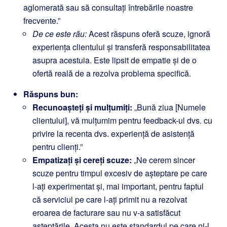
aglomerată sau să consultați întrebările noastre
frecvente.”
De ce este rău:
Acest răspuns oferă scuze, ignoră
experiența clientului și transferă responsabilitatea
asupra acestuia. Este lipsit de empatie și de o
ofertă reală de a rezolva problema specifică.
Răspuns bun:
Recunoașteți și mulțumiți:
„Bună ziua [Numele
clientului], vă mulțumim pentru feedback-ul dvs. cu
privire la recenta dvs. experiență de asistență
pentru clienți.”
Empatizați și cereți scuze:
„Ne cerem sincer
scuze pentru timpul excesiv de așteptare pe care
l-ați experimentat și, mai important, pentru faptul
că serviciul pe care l-ați primit nu a rezolvat
eroarea de facturare sau nu v-a satisfăcut
așteptările. Acesta nu este standardul pe care ni-l