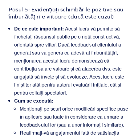
Pasul 5: Evidențiați schimbările pozitive sau
îmbunătățirile viitoare (dacă este cazul)
De ce este important:
Acest lucru vă permite să
încheiați răspunsul public pe o notă constructivă,
orientată spre viitor. Dacă feedback-ul clientului a
generat sau va genera cu adevărat îmbunătățiri,
menționarea acestui lucru demonstrează că
contribuția sa are valoare și că afacerea dvs. este
angajată să învețe și să evolueze. Acest lucru este
liniștitor atât pentru autorul evaluării inițiale, cât și
pentru ceilalți spectatori.
Cum se execută:
Menționați pe scurt orice modificări specifice puse
în aplicare sau luate în considerare ca urmare a
feedback-ului lor (sau a unor informații similare).
Reafirmați-vă angajamentul față de satisfacția