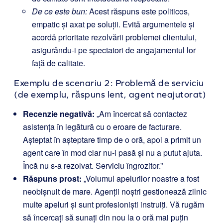
De ce este bun:
Acest răspuns este politicos,
empatic și axat pe soluții. Evită argumentele și
acordă prioritate rezolvării problemei clientului,
asigurându-i pe spectatori de angajamentul lor
față de calitate.
Exemplu de scenariu 2: Problemă de serviciu
(de exemplu, răspuns lent, agent neajutorat)
Recenzie negativă:
„Am încercat să contactez
asistența în legătură cu o eroare de facturare.
Așteptat în așteptare timp de o oră, apoi a primit un
agent care în mod clar nu-i pasă și nu a putut ajuta.
Încă nu s-a rezolvat. Serviciu îngrozitor.”
Răspuns prost:
„Volumul apelurilor noastre a fost
neobișnuit de mare. Agenții noștri gestionează zilnic
multe apeluri și sunt profesioniști instruiți. Vă rugăm
să încercați să sunați din nou la o oră mai puțin