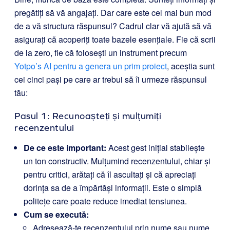
pregătiți să vă angajați. Dar care este cel mai bun mod
de a vă structura răspunsul? Cadrul clar vă ajută să vă
asigurați că acoperiți toate bazele esențiale. Fie că scrii
de la zero, fie că folosești un instrument precum
Yotpo’s AI pentru a genera un prim proiect
, aceștia sunt
cei cinci pași pe care ar trebui să îi urmeze răspunsul
tău:
Pasul 1: Recunoașteți și mulțumiți
recenzentului
De ce este important:
Acest gest inițial stabilește
un ton constructiv. Mulțumind recenzentului, chiar și
pentru critici, arătați că îl ascultați și că apreciați
dorința sa de a împărtăși informații. Este o simplă
politețe care poate reduce imediat tensiunea.
Cum se execută:
Adresează-te recenzentului prin nume sau nume