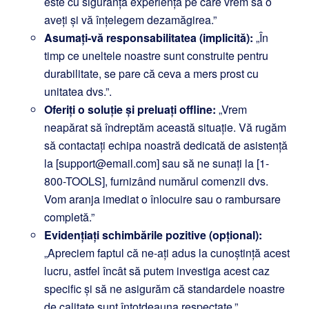
este cu siguranță experiența pe care vrem să o
aveți și vă înțelegem dezamăgirea.”
Asumați-vă responsabilitatea (implicită):
„În
timp ce uneltele noastre sunt construite pentru
durabilitate, se pare că ceva a mers prost cu
unitatea dvs.”.
Oferiți o soluție și preluați offline:
„Vrem
neapărat să îndreptăm această situație. Vă rugăm
să contactați echipa noastră dedicată de asistență
la [support@email.com] sau să ne sunați la [1-
800-TOOLS], furnizând numărul comenzii dvs.
Vom aranja imediat o înlocuire sau o rambursare
completă.”
Evidențiați schimbările pozitive (opțional):
„Apreciem faptul că ne-ați adus la cunoștință acest
lucru, astfel încât să putem investiga acest caz
specific și să ne asigurăm că standardele noastre
de calitate sunt întotdeauna respectate.”