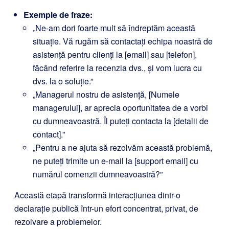
Exemple de fraze:
„Ne-am dori foarte mult să îndreptăm această
situație. Vă rugăm să contactați echipa noastră de
asistență pentru clienți la [email] sau [telefon],
făcând referire la recenzia dvs., și vom lucra cu
dvs. la o soluție.”
„Managerul nostru de asistență, [Numele
managerului], ar aprecia oportunitatea de a vorbi
cu dumneavoastră. Îl puteți contacta la [detalii de
contact].”
„Pentru a ne ajuta să rezolvăm această problemă,
ne puteți trimite un e-mail la [support email] cu
numărul comenzii dumneavoastră?”
Această etapă transformă interacțiunea dintr-o
declarație publică într-un efort concentrat, privat, de
rezolvare a problemelor.