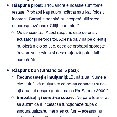
Răspuns prost:
„ProSandrele noastre sunt toate
testate. Probabil l-ați supraîncărcat sau l-ați folosit
incorect. Garanția noastră nu acoperă utilizarea
necorespunzătoare. Citiți manualul.”
De ce este rău:
Acest răspuns este defensiv,
acuzator și nefolositor. Acesta dă vina pe client și
nu oferă nicio soluție, ceea ce probabil sporește
frustrarea acestuia și descurajează potențialii
cumpărători.
Răspuns bun (urmând cei 5 pași):
Recunoașteți și mulțumiți:
„Bună ziua [Numele
clientului], vă mulțumim că ne-ați contactat și ne-
ați anunțat despre problema cu ProSander 3000.”
Empatizați și cereți-vă scuze:
„Ne pare foarte rău
să auzim că a încetat să funcționeze după o
singură utilizare, mai ales cu fum – aceasta nu