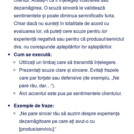
dezamăgirea. O scuză sinceră le validează
sentimentele și poate diminua semnificativ furia.
Chiar dacă nu sunteți în totalitate de acord cu
evaluarea lor, vă puteți cere scuze pentru
lor
experiență negativă sau pentru că produsul/serviciul
dvs. nu corespunde
așteptărilor lor
așteptărilor.
Cum se execută:
Utilizați un limbaj care să transmită înțelegere.
Prezentați scuze clare și sincere. Evitați frazele
care par forțate sau defensive (de exemplu, „Ne
pare rău, dar…”).
Aici accentul este pus pe sentimentele clientului.
Exemple de fraze:
„Ne pare sincer rău să auzim despre experiența
dezamăgitoare pe care ați avut-o cu
[produs/serviciu].”