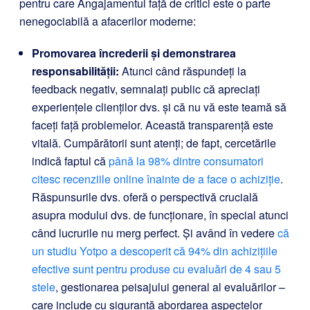
pentru care Angajamentul față de critici este o parte
nenegociabilă a afacerilor moderne:
Promovarea încrederii și demonstrarea
responsabilității:
Atunci când răspundeți la
feedback negativ, semnalați public că apreciați
experiențele clienților dvs. și că nu vă este teamă să
faceți față problemelor. Această transparență este
vitală. Cumpărătorii sunt atenți; de fapt, cercetările
indică faptul că
până la 98% dintre consumatori
citesc recenziile online înainte de a face o achiziție
.
Răspunsurile dvs. oferă o perspectivă crucială
asupra modului dvs. de funcționare, în special atunci
când lucrurile nu merg perfect. Și având în vedere
că
un studiu Yotpo a descoperit că 94% din achizițiile
efective sunt pentru produse cu evaluări de 4 sau 5
stele
, gestionarea peisajului general al evaluărilor –
care include cu siguranță abordarea aspectelor