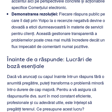
accentul aici pe perspectivele concrete și acționabile
specifice Comerțului electronic.
Demonstrarea rezoluției:
Fiecare răspuns public pe
care îl dați prin Yotpo la o recenzie negativă devine o
dovadă a eticii dumneavoastră în materie de servicii
pentru clienți. Această gestionare transparentă a
problemelor poate crea mai multă încredere decât un
flux impecabil de comentarii numai pozitive.
Înainte de a răspunde: Lucrări de
bază esențiale
Dacă vă aruncați cu capul înainte într-un răspuns fără o
anumită pregătire, puteți transforma o problemă minoră
într-o durere de cap majoră. Pentru a vă asigura că
răspunsurile dvs. sunt în mod constant eficiente,
profesionale și cu adevărat utile, este înțelept să
pregătiți terenul. Ce presupune acest lucru?