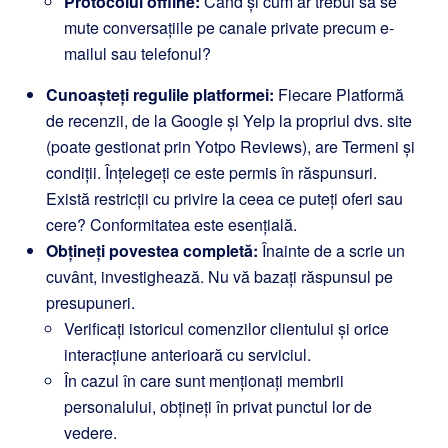
Protocolul offline:
Când și cum ar trebui să se
mute conversațiile pe canale private precum e-
mailul sau telefonul?
Cunoașteți regulile platformei:
Fiecare Platformă
de recenzii, de la Google și Yelp la propriul dvs. site
(poate gestionat prin
Yotpo Reviews
), are Termeni și
condiții. Înțelegeți ce este permis în răspunsuri.
Există restricții cu privire la ceea ce puteți oferi sau
cere? Conformitatea este esențială.
Obțineți povestea completă:
Înainte de a scrie un
cuvânt, investighează. Nu vă bazați răspunsul pe
presupuneri.
Verificați istoricul comenzilor clientului și orice
interacțiune anterioară cu serviciul.
În cazul în care sunt menționați membrii
personalului, obțineți în privat punctul lor de
vedere.