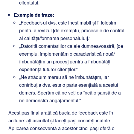
clientului.
Exemple de fraze:
„Feedback-ul dvs. este inestimabil și îl folosim
pentru a revizui [de exemplu, procesele de control
al calității/formarea personalului].”
„Datorită comentariilor ca ale dumneavoastră, [de
exemplu, implementăm o caracteristică nouă/
îmbunătățim un proces] pentru a îmbunătăți
experiența tuturor clienților.”
„Ne străduim mereu să ne îmbunătățim, iar
contribuția dvs. este o parte esențială a acestui
demers. Sperăm că ne veți da încă o șansă de a
ne demonstra angajamentul.”
Acest pas final arată că bucla de feedback este în
acțiune: ați ascultat și faceți pași concreți înainte.
Aplicarea consecventă a acestor cinci pași oferă o