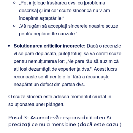
„Pot înțelege frustrarea dvs. cu [problema
descrisă] și îmi cer scuze sincer că nu v-am
îndeplinit așteptările.”
„Vă rugăm să acceptați sincerele noastre scuze
pentru neplăcerile cauzate.”
Soluționarea criticilor incorecte:
Dacă o recenzie
vi se pare deplasată, puteți totuși să vă cereți scuze
pentru nemulțumirea lor: „Ne pare rău să auzim că
ați fost dezamăgit de experiența dvs.”. Acest lucru
recunoaște sentimentele lor fără a recunoaște
neapărat un defect din partea dvs.
O scuză sinceră este adesea momentul crucial în
soluționarea unei plângeri.
Pasul 3: Asumați-vă responsabilitatea și
precizați ce nu a mers bine (dacă este cazul)