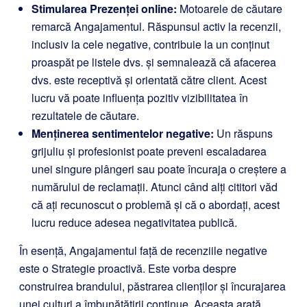
Stimularea Prezenței online:
Motoarele de căutare
remarcă Angajamentul. Răspunsul activ la recenzii,
inclusiv la cele negative, contribuie la un conținut
proaspăt pe listele dvs. și semnalează că afacerea
dvs. este receptivă și orientată către client. Acest
lucru vă poate influența pozitiv vizibilitatea în
rezultatele de căutare.
Menținerea sentimentelor negative:
Un răspuns
grijuliu și profesionist poate preveni escaladarea
unei singure plângeri sau poate încuraja o creștere a
numărului de reclamații. Atunci când alți cititori văd
că ați recunoscut o problemă și că o abordați, acest
lucru reduce adesea negativitatea publică.
În esență, Angajamentul față de recenziile negative
este o Strategie proactivă. Este vorba despre
construirea brandului, păstrarea clienților și încurajarea
unei culturi a îmbunătățirii continue. Aceasta arată