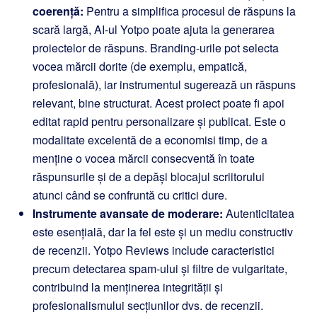
coerență:
Pentru a simplifica procesul de răspuns la
scară largă, AI-ul Yotpo poate ajuta la generarea
proiectelor de răspuns. Branding-urile pot selecta
vocea mărcii dorite (de exemplu, empatică,
profesională), iar instrumentul sugerează un răspuns
relevant, bine structurat. Acest proiect poate fi apoi
editat rapid pentru personalizare și publicat. Este o
modalitate excelentă de a economisi timp, de a
menține o vocea mărcii consecventă în toate
răspunsurile și de a depăși blocajul scriitorului
atunci când se confruntă cu critici dure.
Instrumente avansate de moderare:
Autenticitatea
este esențială, dar la fel este și un mediu constructiv
de recenzii. Yotpo Reviews include caracteristici
precum
detectarea spam-ului și filtre de vulgaritate
,
contribuind la menținerea integrității și
profesionalismului secțiunilor dvs. de recenzii.