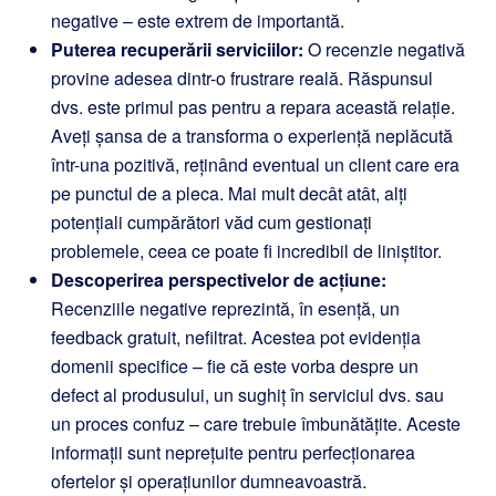
negative – este extrem de importantă.
Puterea recuperării serviciilor:
O recenzie negativă
provine adesea dintr-o frustrare reală. Răspunsul
dvs. este primul pas pentru a repara această relație.
Aveți șansa de a transforma o experiență neplăcută
într-una pozitivă, reținând eventual un client care era
pe punctul de a pleca. Mai mult decât atât, alți
potențiali cumpărători văd cum gestionați
problemele, ceea ce poate fi incredibil de liniștitor.
Descoperirea perspectivelor de acțiune:
Recenziile negative reprezintă, în esență, un
feedback gratuit, nefiltrat. Acestea pot evidenția
domenii specifice – fie că este vorba despre un
defect al produsului, un sughiț în serviciul dvs. sau
un proces confuz – care trebuie îmbunătățite. Aceste
informații sunt neprețuite pentru perfecționarea
ofertelor și operațiunilor dumneavoastră.