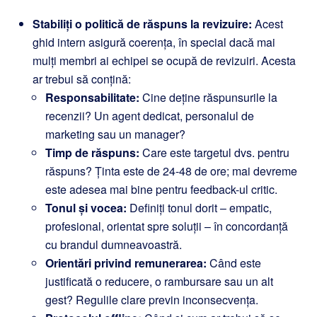
Stabiliți o politică de răspuns la revizuire:
Acest
ghid intern asigură coerența, în special dacă mai
mulți membri ai echipei se ocupă de revizuiri. Acesta
ar trebui să conțină:
Responsabilitate:
Cine deține răspunsurile la
recenzii? Un agent dedicat, personalul de
marketing sau un manager?
Timp de răspuns:
Care este targetul dvs. pentru
răspuns? Ținta este de 24-48 de ore; mai devreme
este adesea mai bine pentru feedback-ul critic.
Tonul și vocea:
Definiți tonul dorit – empatic,
profesional, orientat spre soluții – în concordanță
cu brandul dumneavoastră.
Orientări privind remunerarea:
Când este
justificată o reducere, o rambursare sau un alt
gest? Regulile clare previn inconsecvența.