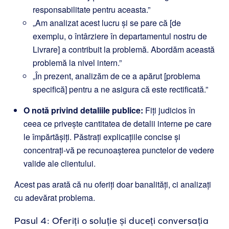
responsabilitate pentru aceasta.”
„Am analizat acest lucru și se pare că [de
exemplu, o întârziere în departamentul nostru de
Livrare] a contribuit la problemă. Abordăm această
problemă la nivel intern.”
„În prezent, analizăm de ce a apărut [problema
specifică] pentru a ne asigura că este rectificată.”
O notă privind detaliile publice:
Fiți judicios în
ceea ce privește cantitatea de detalii interne pe care
le împărtășiți. Păstrați explicațiile concise și
concentrați-vă pe recunoașterea punctelor de vedere
valide ale clientului.
Acest pas arată că nu oferiți doar banalități, ci analizați
cu adevărat problema.
Pasul 4: Oferiți o soluție și duceți conversația