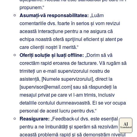
propunem.”
Asumați-vă responsabilitatea:
„Luăm
comentariile dvs. foarte în serios și vom revizui
această interacțiune pentru a ne asigura că
echipa noastră oferă sprijinul eficient și atent pe
care clienții noștri îl merită.”
Oferiți soluție și luați offline:
„Dorim să vă
corectăm rapid eroarea de facturare. Vă rugăm să
trimiteți un e-mail supervizorului nostru de
asistență, [Numele supervizorului], direct la
[supervisor@email.com] sau să răspundeți la
mesajul privat pe care vi l-am trimis, inclusiv
detaliile contului dumneavoastră. Ei se vor ocupa
personal de acest lucru pentru dvs.”
Reasigurare:
„Feedback-ul dvs. este esențial
pentru a ne îmbunătăți și sperăm să rezolvăm
această problemă rapid și să demonstrăm nivelul