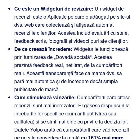
Ce este un Widgeturi de revizuire:
Un widget de
recenzii este o Aplicație pe care o adăugați pe site-ul
dvs. web care colectează și afișează automat
recenziile clienților. Acestea includ evaluări cu stele,
feedback scris, fotografii și videoclipuri ale clienților.
De ce creează încredere:
Widgeturile funcționează
prin furnizarea de „Dovadă socială”. Acestea
prezintă feedback real, nefiltrat, de la cumpărători
reali. Această transparență face ca marca dvs. să
pară mai autentică și de încredere decât simpla
publicitate de marcă.
Cum stimulează vânzările:
Cumpărătorii care citesc
recenzii sunt mai încrezători. Ei găsesc răspunsuri la
întrebările lor specifice (cum ar fi potrivirea sau
calitatea) și se simt mai bine cu privire la decizia lor.
Datele Yotpo arată că cumpărătorii care văd recenzii
pe un site convertesc la o rată
cu 161% mai mare