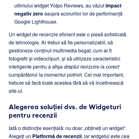
ultimului widget Yotpo Reviews, au văzut
impact
negativ zero
asupra scorurilor lor de performanță
Google Lighthouse.
Un widget de recenzie eficient este o piesă sofisticată
de tehnologie. Ar trebui să fie personalizabil, să
gestioneze conținut multimedia bogat, cum ar fi
fotografii și videoclipuri, și să utilizeze caracteristici
inteligente pentru a afișa
dreptul
revizuire la
corect
cumpărătorul la momentul potrivit. Cel mai important,
trebuie să facă toate acestea fără să vă încetinească
site-ul.
Alegerea soluției dvs. de Widgeturi
pentru recenzii
Iată o distincție esențială: nu doar „obțineți un widget”.
Alegeți un
Platformă de recenzii
, iar widgetul este cea