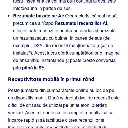
lucru înseamnă că cel mai bun conținut al dvs. este
întotdeauna în partea de sus.
Rezumate bazate pe AI:
O caracteristică mai nouă,
precum cea a Yotpo
Rezumatul recenziilor AI
,
citește toate recenziile pentru un produs și prezintă
un rezumat scurt, cu buline, în partea de sus (de
exemplu, „92% din recenzii menționează „ușor de
instalat””). Acest lucru oferă cumpărătorilor o imagine
de ansamblu instantanee și poate crește conversia
prin
până la 9%
.
Receptivitate mobilă în primul rând
Peste jumătate din cumpărăturile online au loc de pe
un dispozitiv mobil. Dacă widgetul dvs. de recenzii este
dificil de citit sau de utilizat pe un telefon, pierdeți
vânzări. Acesta trebuie să fie complet receptiv, să se
încarce rapid și să faciliteze citirea recenziilor și
trimiterea propriilor recenzii de către utilizatorii de