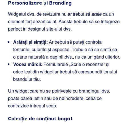
Personalizare și Branding
Widgetul dvs. de revizuire nu ar trebui
să arate
ca un
element terț dezarticulat. Acesta trebuie să se integreze
perfect în designul site-ului dvs.
Arătați și simțiți:
Ar trebui să puteți controla
fonturile, culorile și aspectul. Trebuie să se simtă ca
o parte naturală a paginii dvs., nu ca un gând ulterior.
Vocea mărcii:
Formularele „Scrie o recenzie” și
orice text din widget ar trebui să corespundă tonului
brandului tău.
Un widget care nu se potrivește cu brandingul dvs.
poate părea ieftin sau de neîncredere, ceea ce
contrazice întregul scop.
Colecție de conținut bogat