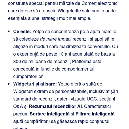
construită special pentru mărcile de Comerț electronic
care doresc să crească. Widgeturile sale sunt o parte
esențială a unei strategii mult mai ample.
Ce este:
Yotpo se concentrează pe a ajuta mărcile
să colecteze
de mare impact
recenzii și apoi să le
afișeze în moduri care maximizează conversiile. Cu
o experiență de peste 13 ani acumulată pe baza a
300 de milioane de recenzii, Platformă este
concepută în funcție de comportamentul
cumpărătorilor.
Widgeturi și afișare:
Yotpo oferă o suită de
Widgeturi extrem de personalizabile, inclusiv afișări
standard de recenzii, galerii vizuale UGC, secțiuni
Q&A și
Rezumatul recenziilor AI
. Caracteristici
precum
Sortare inteligentă
și
Filtrare inteligentă
ajută cumpărătorii să găsească rapid conținutul
relevant.