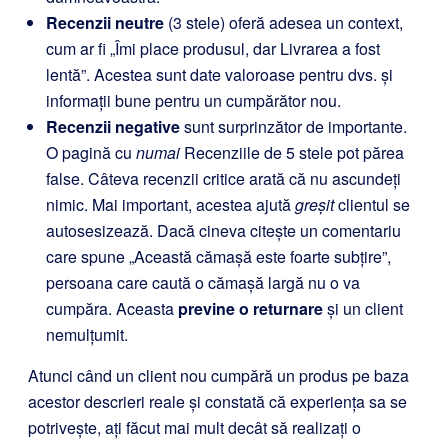
Recenzii neutre
(3 stele) oferă adesea un context,
cum ar fi „Îmi place produsul, dar Livrarea a fost
lentă”. Acestea sunt date valoroase pentru dvs. și
informații bune pentru un cumpărător nou.
Recenzii negative
sunt surprinzător de importante.
O pagină cu
numai
Recenziile de 5 stele pot părea
false. Câteva recenzii critice arată că nu ascundeți
nimic. Mai important, acestea ajută
greșit
clientul se
autosesizează. Dacă cineva citește un comentariu
care spune „Această cămașă este foarte subțire”,
persoana care caută o cămașă largă nu o va
cumpăra. Aceasta
previne o returnare
și un client
nemulțumit.
Atunci când un client nou cumpără un produs pe baza
acestor descrieri reale și constată că experiența sa se
potrivește, ați făcut mai mult decât să realizați o