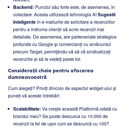
Backend:
Punctul său forte este, de asemenea, în
colectare
. Acesta utilizează tehnologia AI
Sugestii
inteligente
în e-mailurile de solicitare a recenziilor
pentru a îndruma clienții să scrie recenzii mai
detaliate. De asemenea, are parteneriate strategice
profunde cu Google și comercianți cu amănuntul
precum Target, permițându-vă să vă sindicalizați
recenziile și să le vedeți peste tot.
Considerații cheie pentru afacerea
dumneavoastră
Cum alegeți? Priviți dincolo de aspectul widget-ului și
puneți-vă aceste întrebări:
Scalabilitate:
Va crește această Platformă odată cu
brandul meu? Se poate descurca cu 10.000 de
recenzii la fel de ușor cum se descurcă cu 100?