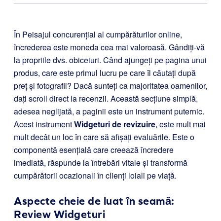
În Peisajul concurențial al cumpărăturilor online,
încrederea este moneda cea mai valoroasă. Gândiți-vă
la propriile dvs. obiceiuri. Când ajungeți pe pagina unui
produs, care este primul lucru pe care îl căutați după
preț și fotografii? Dacă sunteți ca majoritatea oamenilor,
dați scroll direct la recenzii. Această secțiune simplă,
adesea neglijată, a paginii este un instrument puternic.
Acest instrument
Widgeturi de revizuire
, este mult mai
mult decât un loc în care să afișați evaluările. Este o
componentă esențială care creează încredere
imediată, răspunde la întrebări vitale și transformă
cumpărătorii ocazionali în clienți loiali pe viață.
Aspecte cheie de luat în seamă:
Review Widgeturi