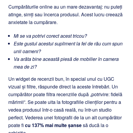
Cumpărăturile online au un mare dezavantaj: nu puteți
atinge, simți sau încerca produsul. Acest lucru creează
anxietate la cumpărare.
Mi se va potrivi corect acest tricou?
Este gustul acestui supliment la fel de rău cum spun
unii oameni?
Va arăta bine această piesă de mobilier în camera
mea de zi?
Un widget de recenzii bun, în special unul cu UGC
vizual și filtre, răspunde direct la aceste întrebări. Un
cumpărător poate filtra recenziile după „potrivire: fidelă
mărimii”. Se poate uita la fotografiile clienților pentru a
vedea produsul într-o casă reală, nu într-un studio
perfect. Vederea unei fotografii de la un alt cumpărător
poate fi
cu 137% mai multe șanse
să ducă la o
achiziție.