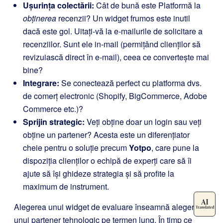
Ușurința colectării:
Cât de bună este Platformă la
obținerea
recenzii? Un widget frumos este inutil
dacă este gol. Uitați-vă la e-mailurile de solicitare a
recenziilor. Sunt ele in-mail (permițând clienților să
revizuiască direct în e-mail), ceea ce convertește mai
bine?
Integrare:
Se conectează perfect cu platforma dvs.
de comerț electronic (Shopify, BigCommerce, Adobe
Commerce etc.)?
Sprijin strategic:
Veți obține doar un login sau veți
obține un partener? Acesta este un diferențiator
cheie pentru o soluție precum
Yotpo
, care pune la
dispoziția clienților o echipă de experți care să îi
ajute să își ghideze strategia și să profite la
maximum de instrument.
Alegerea unui widget de evaluare înseamnă alegerea
unui partener tehnologic pe termen lung. În timp ce