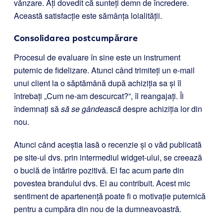
vânzare. Ați dovedit că sunteți demn de încredere.
Această satisfacție este sămânța loialității.
Consolidarea postcumpărare
Procesul de evaluare în sine este un instrument
puternic de fidelizare. Atunci când trimiteți un e-mail
unui client la o săptămână după achiziția sa și îl
întrebați „Cum ne-am descurcat?”, îl reangajați. Îi
îndemnați să
să se gândească
despre achiziția lor din
nou.
Atunci când aceștia lasă o recenzie și o văd publicată
pe site-ul dvs. prin intermediul widget-ului, se creează
o buclă de întărire pozitivă. Ei fac acum parte din
povestea brandului dvs. Ei au contribuit. Acest mic
sentiment de apartenență poate fi o motivație puternică
pentru a cumpăra din nou de la dumneavoastră.