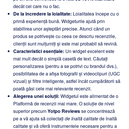
decât cei care nu o fac.
De la încredere la loialitate:
Loialitatea începe cu o
primă experiență bună. Widgeturile ajută prin
stabilirea unor așteptări precise. Atunci când un
produs se potrivește cu ceea ce descriu recenziile,
clienții sunt mulțumiți și este mai probabil să revină.
Caracteristici esențiale:
Un widget excelent este
mai mult decât o simplă casetă de text. Căutați
personalizarea (pentru a se potrivi cu brandul dvs.),
posibilitatea de a afișa fotografii și videoclipuri (UGC
vizual) și filtre inteligente, astfel încât cumpărătorii să
poată găsi cele mai relevante recenzii.
Alegerea unei soluții:
Widgetul este alimentat de o
Platformă de recenzii mai mare. O soluție de nivel
superior precum
Yotpo Reviews
se concentrează
pe a vă ajuta să colectați
de înaltă calitate
de înaltă
calitate și vă oferă instrumentele necesare pentru a