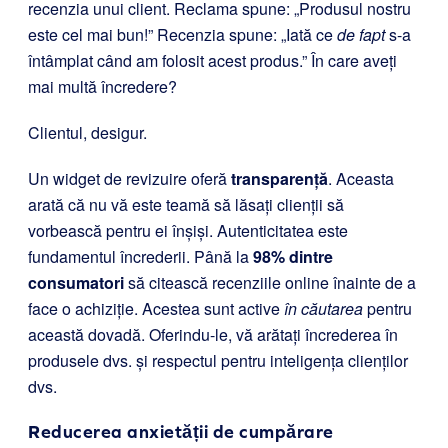
recenzia unui client. Reclama spune: „Produsul nostru
este cel mai bun!” Recenzia spune: „Iată ce
de fapt
s-a
întâmplat când am folosit acest produs.” În care aveți
mai multă încredere?
Clientul, desigur.
Un widget de revizuire oferă
transparență
. Aceasta
arată că nu vă este teamă să lăsați clienții să
vorbească pentru ei înșiși. Autenticitatea este
fundamentul încrederii. Până la
98% dintre
consumatori
să citească recenziile online înainte de a
face o achiziție. Acestea sunt active
în căutarea
pentru
această dovadă. Oferindu-le, vă arătați încrederea în
produsele dvs. și respectul pentru inteligența clienților
dvs.
Reducerea anxietății de cumpărare