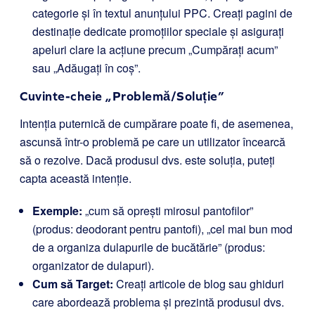
categorie și în textul anunțului PPC. Creați pagini de
destinație dedicate promoțiilor speciale și asigurați
apeluri clare la acțiune precum „Cumpărați acum”
sau „Adăugați în coș”.
Cuvinte-cheie „Problemă/Soluție”
Intenția puternică de cumpărare poate fi, de asemenea,
ascunsă într-o problemă pe care un utilizator încearcă
să o rezolve. Dacă produsul dvs. este soluția, puteți
capta această intenție.
Exemple:
„cum să oprești mirosul pantofilor”
(produs: deodorant pentru pantofi), „cel mai bun mod
de a organiza dulapurile de bucătărie” (produs:
organizator de dulapuri).
Cum să Target:
Creați articole de blog sau ghiduri
care abordează problema și prezintă produsul dvs.