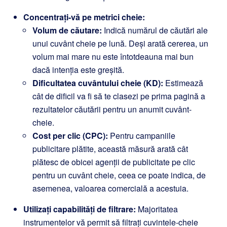
Concentrați-vă pe metrici cheie:
Volum de căutare:
Indică numărul de căutări ale
unui cuvânt cheie pe lună. Deși arată cererea, un
volum mai mare nu este întotdeauna mai bun
dacă intenția este greșită.
Dificultatea cuvântului cheie (KD):
Estimează
cât de dificil va fi să te clasezi pe prima pagină a
rezultatelor căutării pentru un anumit cuvânt-
cheie.
Cost per clic (CPC):
Pentru campaniile
publicitare plătite, această măsură arată cât
plătesc de obicei agenții de publicitate pe clic
pentru un cuvânt cheie, ceea ce poate indica, de
asemenea, valoarea comercială a acestuia.
Utilizați capabilități de filtrare:
Majoritatea
instrumentelor vă permit să filtrați cuvintele-cheie