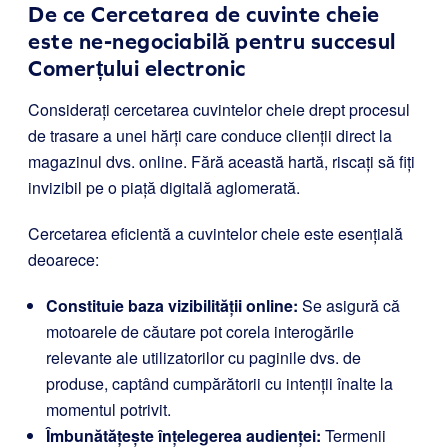
De ce Cercetarea de cuvinte cheie
este ne-negociabilă pentru succesul
Comerțului electronic
Considerați cercetarea cuvintelor cheie drept procesul
de trasare a unei hărți care conduce clienții direct la
magazinul dvs. online. Fără această hartă, riscați să fiți
invizibil pe o piață digitală aglomerată.
Cercetarea eficientă a cuvintelor cheie este esențială
deoarece:
Constituie baza vizibilității online:
Se asigură că
motoarele de căutare pot corela interogările
relevante ale utilizatorilor cu paginile dvs. de
produse, captând cumpărătorii cu intenții înalte la
momentul potrivit.
Îmbunătățește înțelegerea audienței:
Termenii