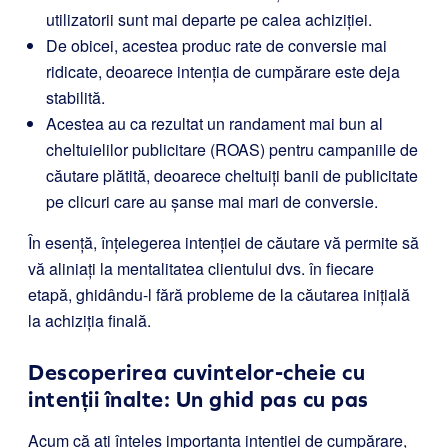
utilizatorii sunt mai departe pe calea achiziției.
De obicei, acestea produc rate de conversie mai
ridicate, deoarece intenția de cumpărare este deja
stabilită.
Acestea au ca rezultat un randament mai bun al
cheltuielilor publicitare (ROAS) pentru campaniile de
căutare plătită, deoarece cheltuiți banii de publicitate
pe clicuri care au șanse mai mari de conversie.
În esență, înțelegerea intenției de căutare vă permite să
vă aliniați la mentalitatea clientului dvs. în fiecare
etapă, ghidându-l fără probleme de la căutarea inițială
la achiziția finală.
Descoperirea cuvintelor-cheie cu
intenții înalte: Un ghid pas cu pas
Acum că ați înțeles importanța intenției de cumpărare,