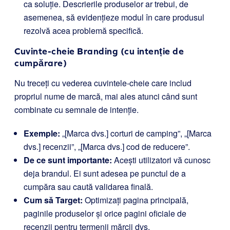
ca soluție. Descrierile produselor ar trebui, de
asemenea, să evidențieze modul în care produsul
rezolvă acea problemă specifică.
Cuvinte-cheie Branding (cu intenție de
cumpărare)
Nu treceți cu vederea cuvintele-cheie care includ
propriul nume de marcă, mai ales atunci când sunt
combinate cu semnale de intenție.
Exemple:
„[Marca dvs.] corturi de camping”, „[Marca
dvs.] recenzii”, „[Marca dvs.] cod de reducere”.
De ce sunt importante:
Acești utilizatori vă cunosc
deja brandul. Ei sunt adesea pe punctul de a
cumpăra sau caută validarea finală.
Cum să Target:
Optimizați pagina principală,
paginile produselor și orice pagini oficiale de
recenzii pentru termenii mărcii dvs.