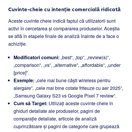
Cuvinte-cheie cu intenție comercială ridicată
Aceste cuvinte cheie indică faptul că utilizatorii sunt
activi în cercetarea și compararea produselor. Aceștia
se află în etapele finale de analiză înainte de a face o
achiziție.
Modificatori comuni:
„best”, „top”, „review(s)”,
„comparison”, „vs”, „alternative”, „affordable”, „under
[price]”.
Exemple:
„cele mai bune căști wireless pentru
alergare”, „cele mai bine cotate friteuze cu aer 2025”,
„Samsung Galaxy S23 vs Google Pixel 7 review”.
Cum să Target:
Utilizați aceste cuvinte cheie în
ghiduri detaliate ale produselor, pagini de
comparație detaliate, articole de analiză
cuprinzătoare și pagini de categorie care grupează