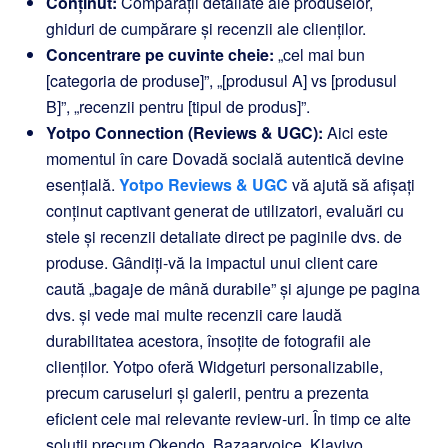
Conținut:
Comparații detaliate ale produselor,
ghiduri de cumpărare și recenzii ale clienților.
Concentrare pe cuvinte cheie:
„cel mai bun
[categoria de produse]”, „[produsul A] vs [produsul
B]”, „recenzii pentru [tipul de produs]”.
Yotpo Connection (Reviews & UGC):
Aici este
momentul în care Dovadă socială autentică devine
esențială.
Yotpo Reviews & UGC
vă ajută să afișați
conținut captivant generat de utilizatori, evaluări cu
stele și recenzii detaliate direct pe paginile dvs. de
produse. Gândiți-vă la impactul unui client care
caută „bagaje de mână durabile” și ajunge pe pagina
dvs. și vede mai multe recenzii care laudă
durabilitatea acestora, însoțite de fotografii ale
clienților. Yotpo oferă Widgeturi personalizabile,
precum caruseluri și galerii, pentru a prezenta
eficient cele mai relevante review-uri. În timp ce alte
soluții precum Okendo, Bazaarvoice, Klaviyo