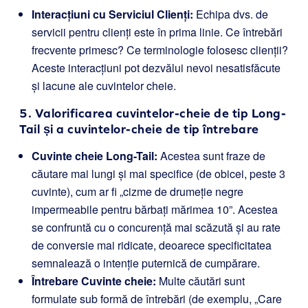
Interacțiuni cu Serviciul Clienți:
Echipa dvs. de
servicii pentru clienți este în prima linie. Ce întrebări
frecvente primesc? Ce terminologie folosesc clienții?
Aceste interacțiuni pot dezvălui nevoi nesatisfăcute
și lacune ale cuvintelor cheie.
5. Valorificarea cuvintelor-cheie de tip Long-
Tail și a cuvintelor-cheie de tip întrebare
Cuvinte cheie Long-Tail:
Acestea sunt fraze de
căutare mai lungi și mai specifice (de obicei, peste 3
cuvinte), cum ar fi „cizme de drumeție negre
impermeabile pentru bărbați mărimea 10”. Acestea
se confruntă cu o concurență mai scăzută și au rate
de conversie mai ridicate, deoarece specificitatea
semnalează o intenție puternică de cumpărare.
Întrebare Cuvinte cheie:
Multe căutări sunt
formulate sub formă de întrebări (de exemplu, „Care