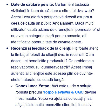
Date de căutare pe site:
Ce termeni tastează
vizitatorii în bara de căutare a site-ului dvs. web?
Acest lucru oferă o perspectivă directă asupra a
ceea ce caută un public Angajament. Dacă mulți
utilizatori caută „cizme de drumeție impermeabile” și
nu aveți o categorie clară pentru aceasta, ați
identificat o oportunitate de cuvinte-cheie.
Recenzii și feedback de la clienți:
Fiți foarte atenți
la limbajul folosit de clienții dvs. în recenzii. Cum
descriu ei beneficiile produsului? Ce probleme a
rezolvat produsul dumneavoastră? Acest limbaj
autentic al clienților este adesea plin de cuvinte-
cheie naturale, cu coadă lungă.
Conexiunea Yotpo:
Aici este unde o soluție
robustă precum
Yotpo Reviews & UGC
devine
inestimabilă. Yotpo vă ajută să colectați și să
afișați sistematic recenziile clienților, inclusiv