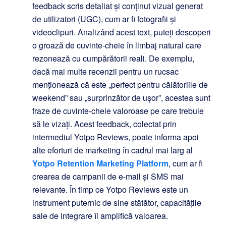
feedback scris detaliat și conținut vizual generat
de utilizatori (UGC), cum ar fi fotografii și
videoclipuri. Analizând acest text, puteți descoperi
o groază de cuvinte-cheie în limbaj natural care
rezonează cu cumpărătorii reali. De exemplu,
dacă mai multe recenzii pentru un rucsac
menționează că este „perfect pentru călătoriile de
weekend” sau „surprinzător de ușor”, acestea sunt
fraze de cuvinte-cheie valoroase pe care trebuie
să le vizați. Acest feedback, colectat prin
intermediul Yotpo Reviews, poate informa apoi
alte eforturi de marketing în cadrul mai larg al
Yotpo Retention Marketing Platform
, cum ar fi
crearea de campanii de e-mail și SMS mai
relevante. În timp ce Yotpo Reviews este un
instrument puternic de sine stătător, capacitățile
sale de integrare îi amplifică valoarea.