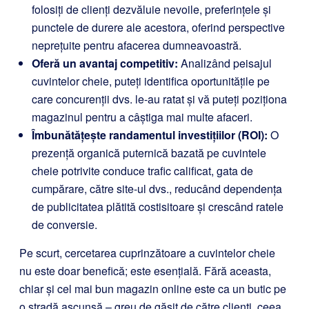
folosiți de clienți dezvăluie nevoile, preferințele și
punctele de durere ale acestora, oferind perspective
neprețuite pentru afacerea dumneavoastră.
Oferă un avantaj competitiv:
Analizând peisajul
cuvintelor cheie, puteți identifica oportunitățile pe
care concurenții dvs. le-au ratat și vă puteți poziționa
magazinul pentru a câștiga mai multe afaceri.
Îmbunătățește randamentul investițiilor (ROI):
O
prezență organică puternică bazată pe cuvintele
cheie potrivite conduce trafic calificat, gata de
cumpărare, către site-ul dvs., reducând dependența
de publicitatea plătită costisitoare și crescând ratele
de conversie.
Pe scurt, cercetarea cuprinzătoare a cuvintelor cheie
nu este doar benefică; este esențială. Fără aceasta,
chiar și cel mai bun magazin online este ca un butic pe
o stradă ascunsă – greu de găsit de către clienți, ceea