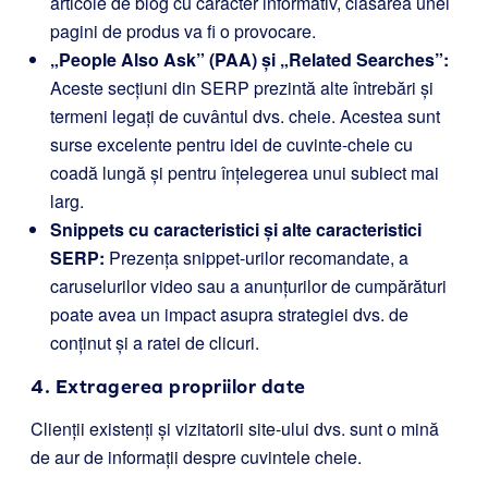
articole de blog cu caracter informativ, clasarea unei
pagini de produs va fi o provocare.
„People Also Ask” (PAA) și „Related Searches”:
Aceste secțiuni din SERP prezintă alte întrebări și
termeni legați de cuvântul dvs. cheie. Acestea sunt
surse excelente pentru idei de cuvinte-cheie cu
coadă lungă și pentru înțelegerea unui subiect mai
larg.
Snippets cu caracteristici și alte caracteristici
SERP:
Prezența snippet-urilor recomandate, a
caruselurilor video sau a anunțurilor de cumpărături
poate avea un impact asupra strategiei dvs. de
conținut și a ratei de clicuri.
4. Extragerea propriilor date
Clienții existenți și vizitatorii site-ului dvs. sunt o mină
de aur de informații despre cuvintele cheie.