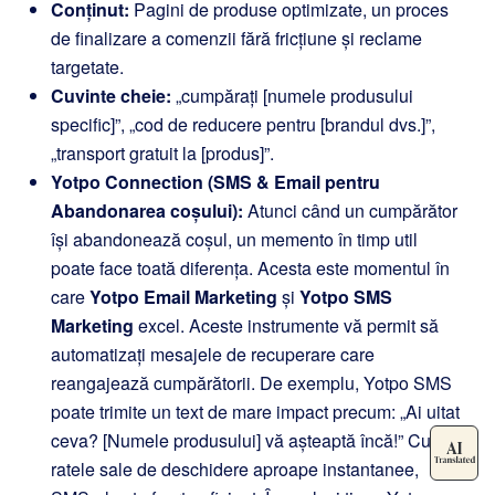
Conținut:
Pagini de produse optimizate, un proces
de finalizare a comenzii fără fricțiune și reclame
targetate.
Cuvinte cheie:
„cumpărați [numele produsului
specific]”, „cod de reducere pentru [brandul dvs.]”,
„transport gratuit la [produs]”.
Yotpo Connection (SMS & Email pentru
Abandonarea coșului):
Atunci când un cumpărător
își abandonează coșul, un memento în timp util
poate face toată diferența. Acesta este momentul în
care
Yotpo Email Marketing
și
Yotpo SMS
Marketing
excel. Aceste instrumente vă permit să
automatizați mesajele de recuperare care
reangajează cumpărătorii. De exemplu, Yotpo SMS
poate trimite un text de mare impact precum: „Ai uitat
ceva? [Numele produsului] vă așteaptă încă!” Cu
ratele sale de deschidere aproape instantanee,