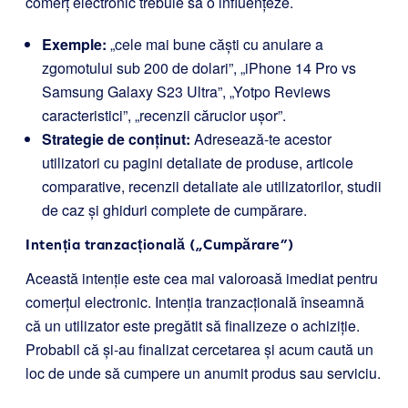
comerț electronic trebuie să o influențeze.
Exemple:
„cele mai bune căști cu anulare a
zgomotului sub 200 de dolari”, „iPhone 14 Pro vs
Samsung Galaxy S23 Ultra”, „Yotpo Reviews
caracteristici”, „recenzii cărucior ușor”.
Strategie de conținut:
Adresează-te acestor
utilizatori cu pagini detaliate de produse, articole
comparative, recenzii detaliate ale utilizatorilor, studii
de caz și ghiduri complete de cumpărare.
Intenția tranzacțională („Cumpărare”)
Această intenție este cea mai valoroasă imediat pentru
comerțul electronic. Intenția tranzacțională înseamnă
că un utilizator este pregătit să finalizeze o achiziție.
Probabil că și-au finalizat cercetarea și acum caută un
loc de unde să cumpere un anumit produs sau serviciu.