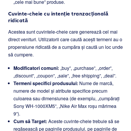
„cele mai bune” produse.
Cuvinte-cheie cu intenție tranzacțională
ridicată
Acestea sunt cuvintele-cheie care generează cel mai
direct venituri. Utilizatorii care caută acești termeni au o
propensiune ridicată de a cumpăra și caută un loc unde
să cumpere.
Modificatori comuni:
„buy”, „purchase”, „order”,
„discount”, „coupon”, „sale”, „free shipping”, „deal”.
Termeni specifici produsului:
Nume de marcă,
numere de model și atribute specifice precum
culoarea sau dimensiunea (de exemplu, „cumpărați
Sony WH-1000XM5”, „Nike Air Max roșu mărimea
9”).
Cum să Target:
Aceste cuvinte-cheie trebuie să se
regăsească pe paginile produsului, pe paginile de