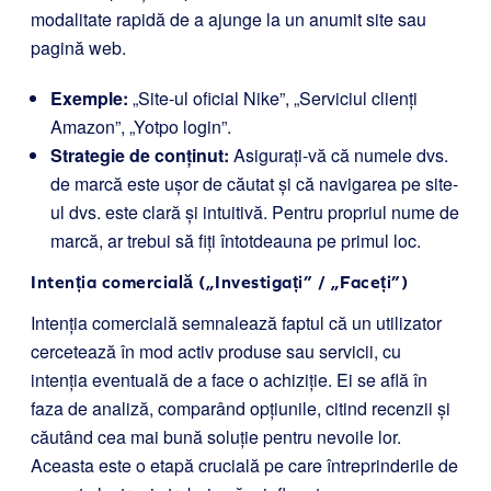
modalitate rapidă de a ajunge la un anumit site sau
pagină web.
Exemple:
„Site-ul oficial Nike”, „Serviciul clienți
Amazon”, „Yotpo login”.
Strategie de conținut:
Asigurați-vă că numele dvs.
de marcă este ușor de căutat și că navigarea pe site-
ul dvs. este clară și intuitivă. Pentru propriul nume de
marcă, ar trebui să fiți întotdeauna pe primul loc.
Intenția comercială („Investigați” / „Faceți”)
Intenția comercială semnalează faptul că un utilizator
cercetează în mod activ produse sau servicii, cu
intenția eventuală de a face o achiziție. Ei se află în
faza de analiză, comparând opțiunile, citind recenzii și
căutând cea mai bună soluție pentru nevoile lor.
Aceasta este o etapă crucială pe care întreprinderile de