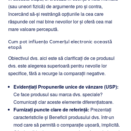
(sau uneori fizică) de argumente pro și contra,
încercând să-și restrângă opțiunile la cea care
răspunde cel mai bine nevoilor lor și oferă cea mai
mare valoare percepută.
Cum pot influența Comerțul electronic această
etapă
Obiectivul dvs. aici este să clarificați de ce produsul
dvs. este alegerea superioară pentru nevoile lor
specifice, fără a recurge la comparații negative.
Evidențiați Propunerile unice de vânzare (USP):
Ce face produsul sau marca dvs. speciale?
Comunicați clar aceste elemente diferențiatoare.
Furnizați puncte clare de referință:
Prezentați
caracteristicile și Beneficii produsului dvs. într-un
mod care să permită o comparație ușoară, implicită.