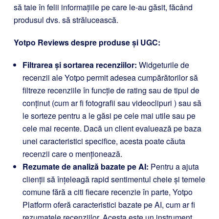
să taie în felii informațiile pe care le-au găsit, făcând
produsul dvs. să strălucească.
Yotpo Reviews despre produse și UGC:
Filtrarea și sortarea recenziilor:
Widgeturile de
recenzii ale Yotpo permit adesea cumpărătorilor să
filtreze recenziile în funcție de rating sau de tipul de
conținut (cum ar fi fotografii sau videoclipuri ) sau să
le sorteze pentru a le găsi pe cele mai utile sau pe
cele mai recente. Dacă un client evaluează pe baza
unei caracteristici specifice, acesta poate căuta
recenzii care o menționează.
Rezumate de analiză bazate pe AI:
Pentru a ajuta
clienții să înțeleagă rapid sentimentul cheie și temele
comune fără a citi fiecare recenzie în parte, Yotpo
Platform oferă caracteristici bazate pe AI, cum ar fi
rezumatele recenziilor. Acesta este un instrument