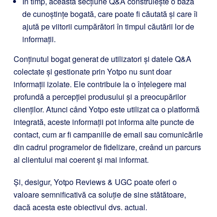
În timp, această secțiune Q&A construiește o bază
de cunoștințe bogată, care poate fi căutată și care îi
ajută pe viitorii cumpărători în timpul căutării lor de
informații.
Conținutul bogat generat de utilizatori și datele Q&A
colectate și gestionate prin Yotpo nu sunt doar
informații izolate. Ele contribuie la o înțelegere mai
profundă a percepției produsului și a preocupărilor
clienților. Atunci când Yotpo este utilizat ca o platformă
integrată, aceste informații pot informa alte puncte de
contact, cum ar fi campaniile de email sau comunicările
din cadrul programelor de fidelizare, creând un parcurs
al clientului mai coerent și mai informat.
Și, desigur, Yotpo Reviews & UGC poate oferi o
valoare semnificativă ca soluție de sine stătătoare,
dacă acesta este obiectivul dvs. actual.