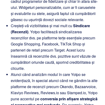
cadrul programelor de fidelizare și chiar în afara site-
ului. Widgeturi personalizabile, cum ar fi caruselele
și evaluările cu stele, asigură faptul că cumpărătorii
găsesc cu ușurință dovezi sociale relevante.
Creșteți-vă vizibilitatea și mai mult cu
Sindicare
(Recenzii)
. Yotpo facilitează sindicalizarea
recenziilor dvs. pe platforme terțe esențiale precum
Google Shopping, Facebook, TikTok Shop și
parteneri de retail precum Target. Acest lucru
înseamnă că recenziile dvs. pozitive sunt văzute de
cumpărători oriunde caută, sporind credibilitatea și
clicurile.
Atunci când analizăm modul în care Yotpo se
evidențiază, în special atunci când ne gândim la alte
platforme de recenzii precum Okendo, Bazaarvoice,
Klaviyo Reviews, Reviews.io sau Stamped.io, Yotpo
pune accentul pe
conversia prin afișare strategică
și perspective mai profunde
. De exemplu, Yotpo