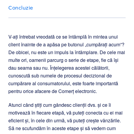
Concluzie
V-ați întrebat vreodată ce se întâmplă în mintea unui
client înainte de a apăsa pe butonul „cumpărați acum”?
De obicei, nu este un impuls la întâmplare. De cele mai
multe ori, oamenii parcurg o serie de etape, fie că își
dau seama sau nu. Înțelegerea acestei călătorii,
cunoscută sub numele de procesul decizional de
cumpărare al consumatorului, este foarte importantă
pentru orice afacere de Comerț electronic.
Atunci când știți cum gândesc clienții dvs. și ce îi
motivează în fiecare etapă, vă puteți conecta cu ei mai
eficient și, în cele din urmă, vă puteți crește vânzările.
Să ne scufundăm în aceste etape și să vedem cum