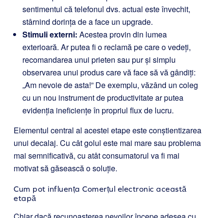
sentimentul că telefonul dvs. actual este învechit,
stârnind dorința de a face un upgrade.
Stimuli externi:
Acestea provin din lumea
exterioară. Ar putea fi o reclamă pe care o vedeți,
recomandarea unui prieten sau pur și simplu
observarea unui produs care vă face să vă gândiți:
„Am nevoie de asta!” De exemplu, văzând un coleg
cu un nou instrument de productivitate ar putea
evidenția ineficiențe în propriul flux de lucru.
Elementul central al acestei etape este conștientizarea
unui decalaj. Cu cât golul este mai mare sau problema
mai semnificativă, cu atât consumatorul va fi mai
motivat să găsească o soluție.
Cum pot influența Comerțul electronic această
etapă
Chiar dacă recunoașterea nevoilor începe adesea cu