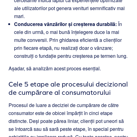
cercetările indică faptul că experiențele optimizate
ale utilizatorilor pot genera venituri semnificativ mai
mari.
Conducerea vânzărilor și creșterea durabilă:
În
cele din urmă, o mai bună înțelegere duce la mai
multe conversii. Prin ghidarea eficientă a clienților
prin fiecare etapă, nu realizați doar o vânzare;
construiți o fundație pentru creșterea pe termen lung.
Așadar, să analizăm acest proces esențial.
Cele 5 etape ale procesului decizional
de cumpărare al consumatorului
Procesul de luare a deciziei de cumpărare de către
consumator este de obicei împărțit în cinci etape
distincte. Deși poate părea liniar, clienții pot uneori să
se întoarcă sau să sară peste etape, în special pentru
achizițiile cu implicare redusă. Cu toate acestea, pentru