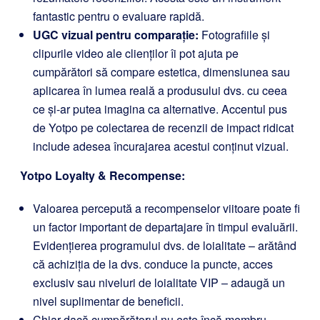
fantastic pentru o evaluare rapidă.
UGC vizual pentru comparație:
Fotografiile și
clipurile video ale clienților îi pot ajuta pe
cumpărători să compare estetica, dimensiunea sau
aplicarea în lumea reală a produsului dvs. cu ceea
ce și-ar putea imagina ca alternative. Accentul pus
de Yotpo pe colectarea de recenzii de impact ridicat
include adesea încurajarea acestui conținut vizual.
Yotpo Loyalty & Recompense
:
Valoarea percepută a recompenselor viitoare poate fi
un factor important de departajare în timpul evaluării.
Evidențierea programului dvs. de loialitate – arătând
că achiziția de la dvs. conduce la puncte, acces
exclusiv sau niveluri de loialitate VIP – adaugă un
nivel suplimentar de beneficii.
Chiar dacă cumpărătorul nu este încă membru,