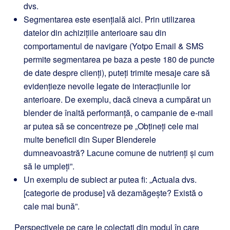
dvs.
Segmentarea este esențială aici. Prin utilizarea
datelor din achizițiile anterioare sau din
comportamentul de navigare (Yotpo Email & SMS
permite segmentarea pe baza a peste 180 de puncte
de date despre clienți), puteți trimite mesaje care să
evidențieze nevoile legate de interacțiunile lor
anterioare. De exemplu, dacă cineva a cumpărat un
blender de înaltă performanță, o campanie de e-mail
ar putea să se concentreze pe „Obțineți cele mai
multe beneficii din Super Blenderele
dumneavoastră? Lacune comune de nutrienți și cum
să le umpleți”.
Un exemplu de subiect ar putea fi: „Actuala dvs.
[categorie de produse] vă dezamăgește? Există o
cale mai bună”.
Perspectivele pe care le colectați din modul în care