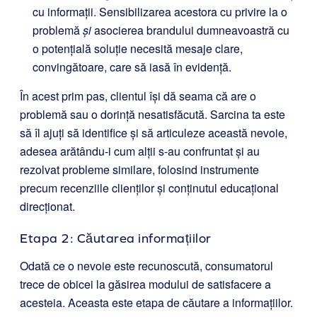
cu informații. Sensibilizarea acestora cu privire la o
problemă
și
asocierea brandului dumneavoastră cu
o potențială soluție necesită mesaje clare,
convingătoare, care să iasă în evidență.
În acest prim pas, clientul își dă seama că are o
problemă sau o dorință nesatisfăcută. Sarcina ta este
să îl ajuți să identifice și să articuleze această nevoie,
adesea arătându-i cum alții s-au confruntat și au
rezolvat probleme similare, folosind instrumente
precum recenziile clienților și conținutul educațional
direcționat.
Etapa 2: Căutarea informațiilor
Odată ce o nevoie este recunoscută, consumatorul
trece de obicei la găsirea modului de satisfacere a
acesteia. Aceasta este etapa de căutare a informațiilor.