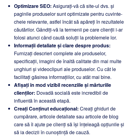
Optimizare SEO:
Asigurați-vă că site-ul dvs. și
paginile produselor sunt optimizate pentru cuvinte-
cheie relevante, astfel încât să apăreți în rezultatele
căutărilor. Gândiți-vă la termenii pe care clienții i-ar
folosi atunci când caută soluții la problemele lor.
Informații detaliate și clare despre produs:
Furnizați descrieri complete ale produselor,
specificații, imagini de înaltă calitate din mai multe
unghiuri și videoclipuri ale produselor. Cu cât le
facilitați găsirea informațiilor, cu atât mai bine.
Afișați în mod vizibil recenziile și mărturiile
clienților:
Dovadă socială este incredibil de
influentă în această etapă.
Creați Conținut educațional:
Creați ghiduri de
cumpărare, articole detaliate sau articole de blog
care să îi ajute pe clienți să își înțeleagă opțiunile și
să ia decizii în cunoștință de cauză.