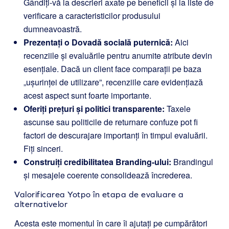
Gândiți-vă la descrieri axate pe beneficii și la liste de
verificare a caracteristicilor produsului
dumneavoastră.
Prezentați o Dovadă socială puternică:
Aici
recenziile și evaluările pentru anumite atribute devin
esențiale. Dacă un client face comparații pe baza
„ușurinței de utilizare”, recenziile care evidențiază
acest aspect sunt foarte importante.
Oferiți prețuri și politici transparente:
Taxele
ascunse sau politicile de returnare confuze pot fi
factori de descurajare importanți în timpul evaluării.
Fiți sinceri.
Construiți credibilitatea Branding-ului:
Brandingul
și mesajele coerente consolidează încrederea.
Valorificarea Yotpo în etapa de evaluare a
alternativelor
Acesta este momentul în care îi ajutați pe cumpărători