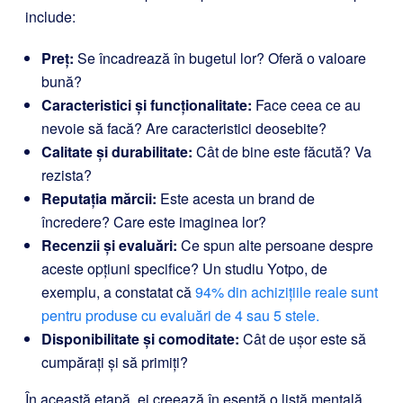
include:
Preț:
Se încadrează în bugetul lor? Oferă o valoare
bună?
Caracteristici și funcționalitate:
Face ceea ce au
nevoie să facă? Are caracteristici deosebite?
Calitate și durabilitate:
Cât de bine este făcută? Va
rezista?
Reputația mărcii:
Este acesta un brand de
încredere? Care este imaginea lor?
Recenzii și evaluări:
Ce spun alte persoane despre
aceste opțiuni specifice? Un studiu Yotpo, de
exemplu, a constatat că
94% din achizițiile reale sunt
pentru produse cu evaluări de 4 sau 5 stele.
Disponibilitate și comoditate:
Cât de ușor este să
cumpărați și să primiți?
În această etapă, ei creează în esență o listă mentală