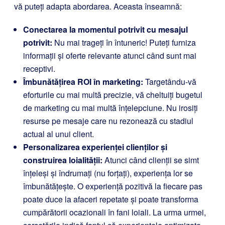
vă puteți adapta abordarea. Aceasta înseamnă:
Conectarea la momentul potrivit cu mesajul
potrivit:
Nu mai trageți în întuneric! Puteți furniza
informații și oferte relevante atunci când sunt mai
receptivi.
Îmbunătățirea ROI în marketing:
Targetându-vă
eforturile cu mai multă precizie, vă cheltuiți bugetul
de marketing cu mai multă înțelepciune. Nu irosiți
resurse pe mesaje care nu rezonează cu stadiul
actual al unui client.
Personalizarea experienței clienților și
construirea loialității:
Atunci când clienții se simt
înțeleși și îndrumați (nu forțați), experiența lor se
îmbunătățește. O experiență pozitivă la fiecare pas
poate duce la afaceri repetate și poate transforma
cumpărătorii ocazionali în fani loiali. La urma urmei,