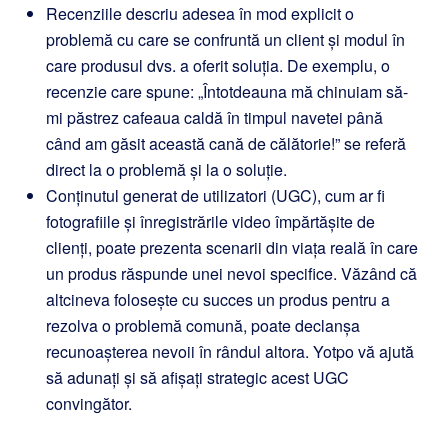
Recenziile descriu adesea în mod explicit o
problemă cu care se confruntă un client și modul în
care produsul dvs. a oferit soluția. De exemplu, o
recenzie care spune: „Întotdeauna mă chinuiam să-
mi păstrez cafeaua caldă în timpul navetei până
când am găsit această cană de călătorie!” se referă
direct la o problemă și la o soluție.
Conținutul generat de utilizatori (UGC), cum ar fi
fotografiile și înregistrările video împărtășite de
clienți, poate prezenta scenarii din viața reală în care
un produs răspunde unei nevoi specifice. Văzând că
altcineva folosește cu succes un produs pentru a
rezolva o problemă comună, poate declanșa
recunoașterea nevoii în rândul altora. Yotpo vă ajută
să adunați și să afișați strategic acest UGC
convingător.