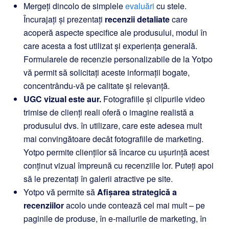
Mergeți dincolo de simplele
evaluări
cu stele.
Încurajați și prezentați
recenzii detaliate
care
acoperă aspecte specifice ale produsului, modul în
care acesta a fost utilizat și experiența generală.
Formularele de recenzie personalizabile de la Yotpo
vă permit să solicitați aceste informații bogate,
concentrându-vă pe calitate și relevanță.
UGC vizual este aur.
Fotografiile și clipurile video
trimise de clienți reali oferă o imagine realistă a
produsului dvs. în utilizare, care este adesea mult
mai convingătoare decât fotografiile de marketing.
Yotpo permite clienților să încarce cu ușurință acest
conținut vizual împreună cu recenziile lor. Puteți apoi
să le prezentați în galerii atractive pe site.
Yotpo vă permite să
Afișarea strategică a
recenziilor
acolo unde contează cel mai mult – pe
paginile de produse, în e-mailurile de marketing, în