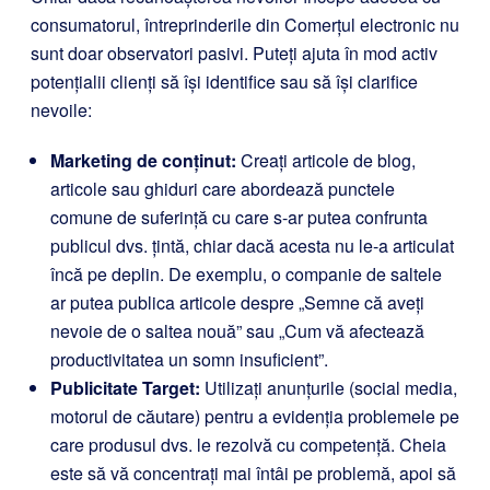
consumatorul, întreprinderile din Comerțul electronic nu
sunt doar observatori pasivi. Puteți ajuta în mod activ
potențialii clienți să își identifice sau să își clarifice
nevoile:
Marketing de conținut:
Creați articole de blog,
articole sau ghiduri care abordează punctele
comune de suferință cu care s-ar putea confrunta
publicul dvs. țintă, chiar dacă acesta nu le-a articulat
încă pe deplin. De exemplu, o companie de saltele
ar putea publica articole despre „Semne că aveți
nevoie de o saltea nouă” sau „Cum vă afectează
productivitatea un somn insuficient”.
Publicitate Target:
Utilizați anunțurile (social media,
motorul de căutare) pentru a evidenția problemele pe
care produsul dvs. le rezolvă cu competență. Cheia
este să vă concentrați mai întâi pe problemă, apoi să