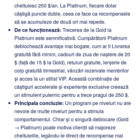
cheltuiesc 250 $/an. La Platinum, fiecare dolar
câștigă puncte duble, ceea ce face ca recompensele
să se acumuleze de două ori mai repede.
De ce funcționează:
Trecerea de la Gold la
Platinum este semnificativă: Cumpărătorii Platinum
deblochează avantaje mai bogate, cum ar fi Livrarea
gratuită fără minim, cadouri de ziua de naștere de 20
$ (față de 15 $ la Gold), retururi gratuite, lenjerie de
corp gratuită trimestrial, vânzări rezervate membrilor
și acces la un stilist VIP. Această combinație de
câștiguri accelerate și experiențe exclusive creează
un stimulent puternic pentru a trece pragul de 250 $.
Principala concluzie:
Un program pe niveluri nu are
nevoie de multe niveluri pentru a stimula
comportamentul. Chiar și o singură deblocare (Gold
→ Platinum) poate motiva clienții să majoreze
cheltuielile, legându-le direct de recompense mai