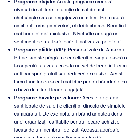
Programe etajate:
Aceste programe creează
niveluri de afiliere în funcție de cât de mult
cheltuiește sau se angajează un client. Pe măsură
ce clienții urcă pe niveluri, ei deblochează Beneficii
mai bune și mai exclusive. Nivelurile adaugă un
sentiment de realizare care îi motivează pe clienți.
Programe plătite (VIP):
Personalizate de Amazon
Prime, aceste programe cer clienților să plătească o
taxă pentru a avea acces la un set de beneficii, cum
ar fi transport gratuit sau reduceri exclusive. Acest
lucru funcționează cel mai bine pentru brandurile cu
o bază de clienți foarte angajată.
Programe bazate pe valoare:
Aceste programe
sunt legate de valorile clienților dincolo de simplele
cumpărături. De exemplu, un brand ar putea dona
unei organizații caritabile pentru fiecare achiziție
făcută de un membru fidelizat. Această abordare
creează o legătură emoțională profundă.