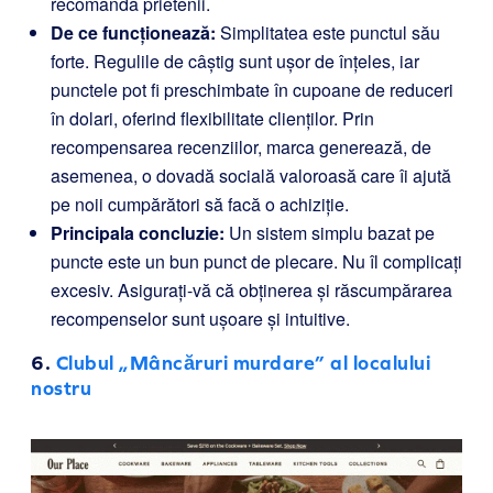
recomandă prietenii.
De ce funcționează:
Simplitatea este punctul său
forte. Regulile de câștig sunt ușor de înțeles, iar
punctele pot fi preschimbate în cupoane de reduceri
în dolari, oferind flexibilitate clienților. Prin
recompensarea recenziilor, marca generează, de
asemenea, o dovadă socială valoroasă care îi ajută
pe noii cumpărători să facă o achiziție.
Principala concluzie:
Un sistem simplu bazat pe
puncte este un bun punct de plecare. Nu îl complicați
excesiv. Asigurați-vă că obținerea și răscumpărarea
recompenselor sunt ușoare și intuitive.
6.
Clubul „Mâncăruri murdare” al localului
nostru