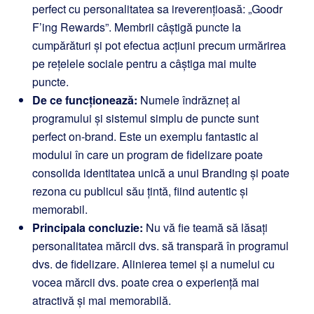
perfect cu personalitatea sa ireverențioasă: „Goodr
F’ing Rewards”. Membrii câștigă puncte la
cumpărături și pot efectua acțiuni precum urmărirea
pe rețelele sociale pentru a câștiga mai multe
puncte.
De ce funcționează:
Numele îndrăzneț al
programului și sistemul simplu de puncte sunt
perfect on-brand. Este un exemplu fantastic al
modului în care un program de fidelizare poate
consolida identitatea unică a unui Branding și poate
rezona cu publicul său țintă, fiind autentic și
memorabil.
Principala concluzie:
Nu vă fie teamă să lăsați
personalitatea mărcii dvs. să transpară în programul
dvs. de fidelizare. Alinierea temei și a numelui cu
vocea mărcii dvs. poate crea o experiență mai
atractivă și mai memorabilă.