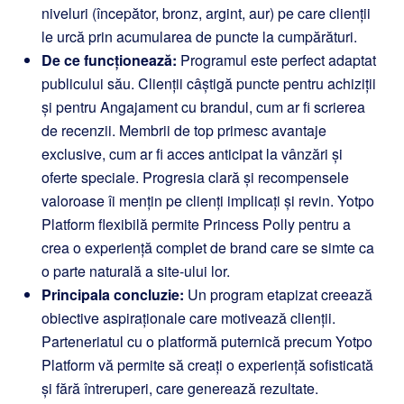
niveluri (începător, bronz, argint, aur) pe care clienții
le urcă prin acumularea de puncte la cumpărături.
De ce funcționează:
Programul este perfect adaptat
publicului său. Clienții câștigă puncte pentru achiziții
și pentru Angajament cu brandul, cum ar fi scrierea
de recenzii. Membrii de top primesc avantaje
exclusive, cum ar fi acces anticipat la vânzări și
oferte speciale. Progresia clară și recompensele
valoroase îi mențin pe clienți implicați și revin. Yotpo
Platform flexibilă permite Princess Polly pentru a
crea o experiență complet de brand care se simte ca
o parte naturală a site-ului lor.
Principala concluzie:
Un program etapizat creează
obiective aspiraționale care motivează clienții.
Parteneriatul cu o platformă puternică precum Yotpo
Platform vă permite să creați o experiență sofisticată
și fără întreruperi, care generează rezultate.