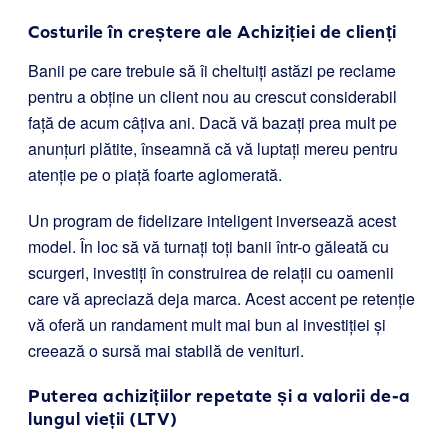
Costurile în creștere ale Achiziției de clienți
Banii pe care trebuie să îi cheltuiți astăzi pe reclame
pentru a obține un client nou au crescut considerabil
față de acum câțiva ani. Dacă vă bazați prea mult pe
anunțuri plătite, înseamnă că vă luptați mereu pentru
atenție pe o piață foarte aglomerată.
Un program de fidelizare inteligent inversează acest
model. În loc să vă turnați toți banii într-o găleată cu
scurgeri, investiți în construirea de relații cu oamenii
care vă apreciază deja marca. Acest accent pe retenție
vă oferă un randament mult mai bun al investiției și
creează o sursă mai stabilă de venituri.
Puterea achizițiilor repetate și a valorii de-a
lungul vieții (LTV)