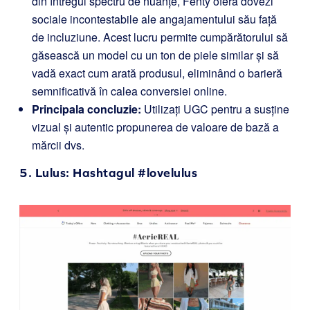
din întregul spectru de nuanțe, Fenty oferă dovezi
sociale incontestabile ale angajamentului său față
de incluziune. Acest lucru permite cumpărătorului să
găsească un model cu un ton de piele similar și să
vadă exact cum arată produsul, eliminând o barieră
semnificativă în calea conversiei online.
Principala concluzie:
Utilizați UGC pentru a susține
vizual și autentic propunerea de valoare de bază a
mărcii dvs.
5.
Lulus
: Hashtagul #lovelulus