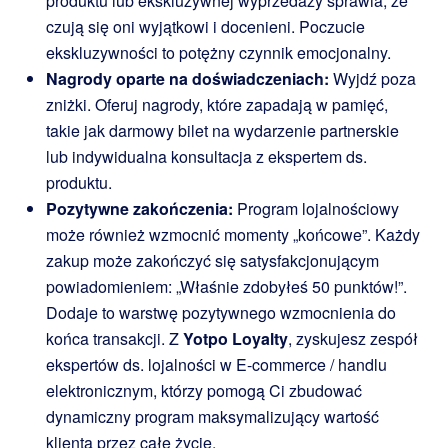
produktu lub ekskluzywnej wyprzedaży sprawia, że
czują się oni wyjątkowi i docenieni. Poczucie
ekskluzywności to potężny czynnik emocjonalny.
Nagrody oparte na doświadczeniach:
Wyjdź poza
zniżki. Oferuj nagrody, które zapadają w pamięć,
takie jak darmowy bilet na wydarzenie partnerskie
lub indywidualna konsultacja z ekspertem ds.
produktu.
Pozytywne zakończenia:
Program lojalnościowy
może również wzmocnić momenty „końcowe”. Każdy
zakup może zakończyć się satysfakcjonującym
powiadomieniem: „Właśnie zdobyłeś 50 punktów!”.
Dodaje to warstwę pozytywnego wzmocnienia do
końca transakcji. Z
Yotpo Loyalty
, zyskujesz zespół
ekspertów ds. lojalności w E-commerce / handlu
elektronicznym, którzy pomogą Ci zbudować
dynamiczny program maksymalizujący wartość
klienta przez całe życie.