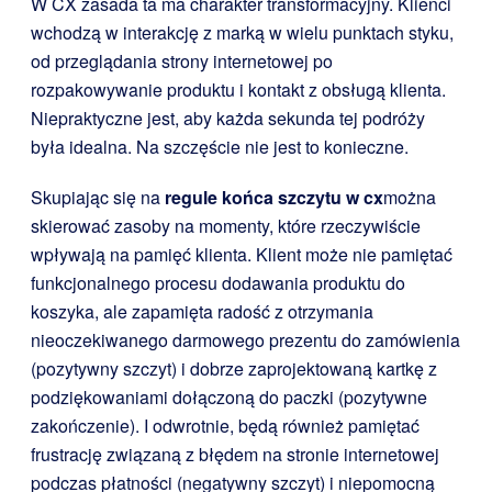
W CX zasada ta ma charakter transformacyjny. Klienci
wchodzą w interakcję z marką w wielu punktach styku,
od przeglądania strony internetowej po
rozpakowywanie produktu i kontakt z obsługą klienta.
Niepraktyczne jest, aby każda sekunda tej podróży
była idealna. Na szczęście nie jest to konieczne.
Skupiając się na
regule końca szczytu w cx
można
skierować zasoby na momenty, które rzeczywiście
wpływają na pamięć klienta. Klient może nie pamiętać
funkcjonalnego procesu dodawania produktu do
koszyka, ale zapamięta radość z otrzymania
nieoczekiwanego darmowego prezentu do zamówienia
(pozytywny szczyt) i dobrze zaprojektowaną kartkę z
podziękowaniami dołączoną do paczki (pozytywne
zakończenie). I odwrotnie, będą również pamiętać
frustrację związaną z błędem na stronie internetowej
podczas płatności (negatywny szczyt) i niepomocną