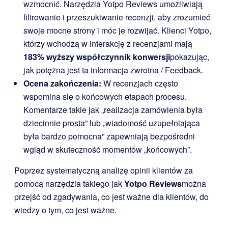
wzmocnić. Narzędzia Yotpo Reviews umożliwiają
filtrowanie i przeszukiwanie recenzji, aby zrozumieć
swoje mocne strony i móc je rozwijać. Klienci Yotpo,
którzy wchodzą w interakcję z recenzjami mają
183% wyższy współczynnik konwersji
pokazując,
jak potężna jest ta informacja zwrotna / Feedback.
Ocena zakończenia:
W recenzjach często
wspomina się o końcowych etapach procesu.
Komentarze takie jak „realizacja zamówienia była
dziecinnie prosta” lub „wiadomość uzupełniająca
była bardzo pomocna” zapewniają bezpośredni
wgląd w skuteczność momentów „końcowych”.
Poprzez systematyczną analizę opinii klientów za
pomocą narzędzia takiego jak
Yotpo Reviews
można
przejść od zgadywania, co jest ważne dla klientów, do
wiedzy o tym, co jest ważne.