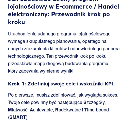
lojalnościowy w E-commerce / Handel
elektroniczny: Przewodnik krok po
kroku
Uruchomienie udanego programu lojalnościowego
wymaga skrupulatnego planowania, opartego na
danych zrozumienia klientów i odpowiedniego partnera
technologicznego. Ten przewodnik krok po kroku
przedstawia mapę drogową budowania programu,
który zapewnia wymierne wyniki.
Krok 1: Zdefiniuj swoje cele i wskaźniki KPI
Po pierwsze, musisz zdefiniować, jak wygląda sukces.
Twoje cele powinny być następujące
S
zczegóły,
M
łatwość,
A
chievable,
R
adekwatne i
T
ime-bound
(
SMART
).