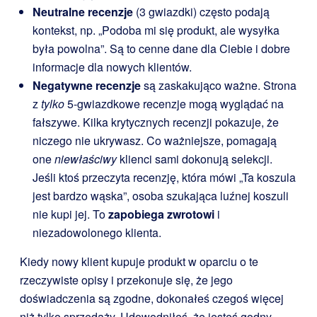
Neutralne recenzje
(3 gwiazdki) często podają
kontekst, np. „Podoba mi się produkt, ale wysyłka
była powolna”. Są to cenne dane dla Ciebie i dobre
informacje dla nowych klientów.
Negatywne recenzje
są zaskakująco ważne. Strona
z
tylko
5-gwiazdkowe recenzje mogą wyglądać na
fałszywe. Kilka krytycznych recenzji pokazuje, że
niczego nie ukrywasz. Co ważniejsze, pomagają
one
niewłaściwy
klienci sami dokonują selekcji.
Jeśli ktoś przeczyta recenzję, która mówi „Ta koszula
jest bardzo wąska”, osoba szukająca luźnej koszuli
nie kupi jej. To
zapobiega zwrotowi
i
niezadowolonego klienta.
Kiedy nowy klient kupuje produkt w oparciu o te
rzeczywiste opisy i przekonuje się, że jego
doświadczenia są zgodne, dokonałeś czegoś więcej
niż tylko sprzedaży. Udowodniłeś, że jesteś godny