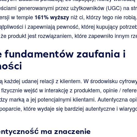
reściami generowanymi przez użytkowników (UGC) na str
ersji w tempie
niż ci, którzy tego nie robią
161% wyższy
tpliwości i zapewniają pewność, której kupujący potrzeb
 że produkt jest rozwiązaniem, które zapewniło innym rz
 fundamentów zaufania i
ości
ą każdej udanej relacji z klientem. W środowisku cyfro
izycznie wejść w interakcję z produktem, opinie / refere
zy marką a jej potencjalnymi klientami. Autentyczna opin
 poparcie, które wydaje się bardziej autentyczne i wiar
ntyczność ma znaczenie