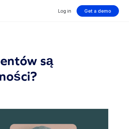
Log in
Get a demo
lientów są
lności?