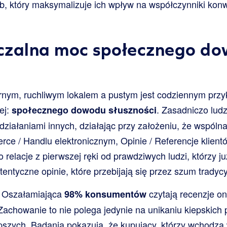
b, który maksymalizuje ich wpływ na współczynniki konwe
czalna moc społecznego d
nym, ruchliwym lokalem a pustym jest codziennym przy
ej:
. Zasadniczo lud
społecznego dowodu słuszności
działaniami innych, działając przy założeniu, że wspólna
e / Handlu elektronicznym, Opinie / Referencje klient
o relacje z pierwszej ręki od prawdziwych ludzi, którzy ju
utentyczne opinie, które przebijają się przez szum tradyc
. Oszałamiająca
czytają recenzje on
98% konsumentów
chowanie to nie polega jedynie na unikaniu kiepskich 
epszych. Badania pokazują, że kupujący, którzy wchodzą 