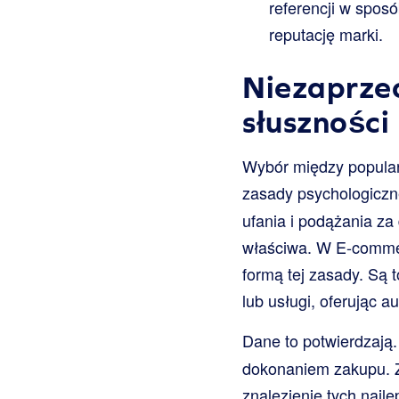
referencji w sposó
reputację marki.
Niezaprze
słuszności
Wybór między popular
zasady psychologiczn
ufania i podążania za 
właściwa. W E-commerc
formą tej zasady. Są t
lub usługi, oferując a
Dane to potwierdzają
dokonaniem zakupu. Za
znalezienie tych najl