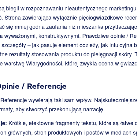
 są biegli w rozpoznawaniu nieautentycznego marketingu
ść. Strona zawierająca wyłącznie pięciogwiazdkowe rec
ć się mniej godna zaufania niż mieszanka przytłaczają
ma wyważonymi, konstruktywnymi. Prawdziwe opinie / Re
szczegóły – jak pasuje element odzieży, jak intuicyjna b
tne rezultaty stosowania produktu do pielęgnacji skóry.
e warstwę Wiarygodności, której zwykła ocena w gwiaz
pinie / Referencje
/ Referencje wywierają taki sam wpływ. Najskuteczniejsze
rmaty, aby stworzyć przekonującą narrację.
Krótkie, efektowne fragmenty tekstu, które są łatwe
je:
tron głównych, stron produktowych i postów w mediach 