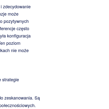
 i zdecydowanie
enzje może
co pozytywnych
ferencje często
yła konfiguracja
 Ten poziom
dkach nie może
 strategie
 do zeskanowania. Są
społecznościowych.