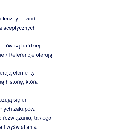
społeczny dowód
ia sceptycznych
entów są bardziej
e / Referencje oferują
ierają elementy
ą historię, która
czują się oni
ownych zakupów.
 rozwiązania, takiego
 i wyświetlania