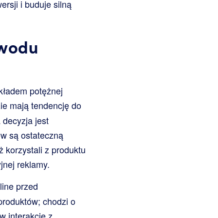
rsji i buduje silną
owodu
kładem potężnej
zie mają tendencję do
 decyzja jest
ów są ostateczną
ż korzystali z produktu
yjnej reklamy.
line przed
produktów; chodzi o
w interakcję z