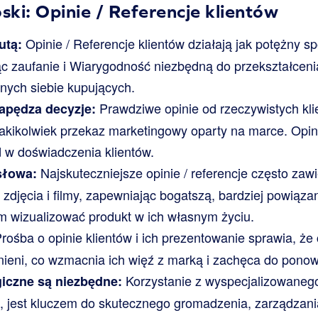
ki: Opinie / Referencje klientów
Opinie / Referencje klientów działają jak potężny 
utą:
ąc zaufanie i Wiarygodność niezbędną do przekształcen
nych siebie kupujących.
Prawdziwe opinie od rzeczywistych kli
apędza decyzje:
jakikolwiek przekaz marketingowy oparty na marce. Opini
 w doświadczenia klientów.
Najskuteczniejsze opinie / referencje często zaw
 słowa:
k zdjęcia i filmy, zapewniając bogatszą, bardziej powiązan
 wizualizować produkt w ich własnym życiu.
rośba o opinie klientów i ich prezentowanie sprawia, że 
nieni, co wzmacnia ich więź z marką i zachęca do pon
Korzystanie z wyspecjalizowanego
giczne są niezbędne:
, jest kluczem do skutecznego gromadzenia, zarządzania