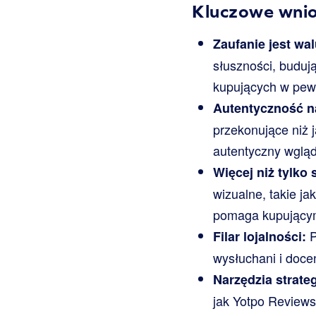
Kluczowe wnios
Zaufanie jest wal
słuszności, buduj
kupujących w pew
Autentyczność n
przekonujące niż 
autentyczny wgląd
Więcej niż tylko
wizualne, takie ja
pomaga kupującym
P
Filar lojalności:
wysłuchani i doce
Narzędzia strate
jak Yotpo Reviews