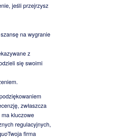
e, jeśli przejrzysz
 szansę na wygranie
zekazywane z
dzieli się swoimi
zeniem.
 podziękowaniem
ecenzję, zwłaszcza
ns ma kluczowe
znych regulacyjnych,
Twoja firma
quo