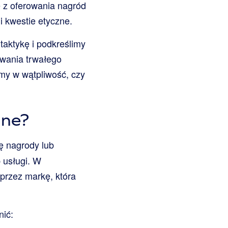
e z oferowania nagród
i kwestie etyczne.
taktykę i podkreślimy
owania trwałego
my w wątpliwość, czy
jne?
mę nagrody lub
 usługi. W
 przez markę, która
nić: