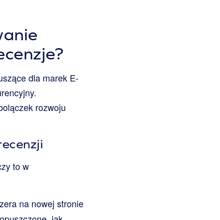
wanie
ecenzje?
uszące dla marek E-
urencyjny.
 bolączek rozwoju
recenzji
czy to w
era na nowej stronie
opuszczone, jak