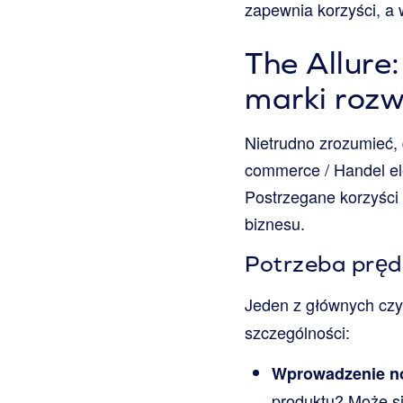
zapewnia korzyści, a 
The Allure
marki rozw
Nietrudno zrozumieć,
commerce / Handel ele
Postrzegane korzyści 
biznesu.
Potrzeba prędk
Jeden z głównych cz
szczególności:
Wprowadzenie no
produktu? Może s