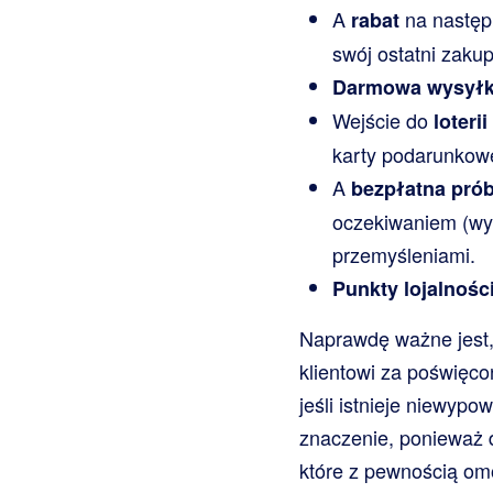
A
na następn
rabat
swój ostatni zakup!
Darmowa wysył
Wejście do
loteri
karty podarunkowe
A
bezpłatna pró
oczekiwaniem (wyr
przemyśleniami.
Punkty lojalnoś
Naprawdę ważne jest
klientowi za poświęco
jeśli istnieje niewyp
znaczenie, ponieważ d
które z pewnością om