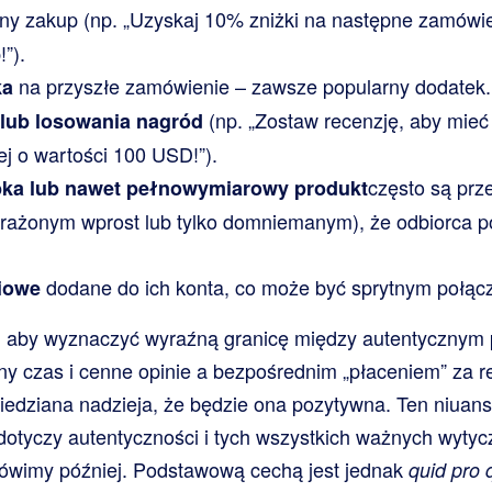
y zakup (np. „Uzyskaj 10% zniżki na następne zamówieni
”).
na przyszłe zamówienie – zawsze popularny dodatek.
ka
(np. „Zostaw recenzję, aby mieć
i lub losowania nagród
j o wartości 100 USD!”).
często są pr
bka lub nawet pełnowymiarowy produkt
ażonym wprost lub tylko domniemanym), że odbiorca po
dodane do ich konta, co może być sprytnym połąc
ciowe
, aby wyznaczyć wyraźną granicę między autentycznym
ny czas i cenne opinie a bezpośrednim „płaceniem” za r
owiedziana nadzieja, że będzie ona pozytywna. Ten niua
otyczy autentyczności i tych wszystkich ważnych wytyc
ówimy później. Podstawową cechą jest jednak
quid pro 