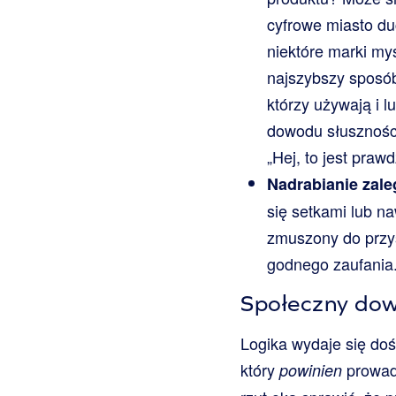
cyfrowe miasto du
niektóre marki myś
najszybszy sposób 
którzy używają i 
dowodu słuszności
„Hej, to jest praw
Nadrabianie zal
się setkami lub na
zmuszony do przys
godnego zaufania
Społeczny dowó
Logika wydaje się doś
który
prowadz
powinien