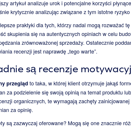
zy artykuł analizuje urok i potencjalne korzyści płynąc
nie krytycznie analizując związane z tym istotne ryzyko 
psze praktyki dla tych, którzy nadal mogą rozważać tę 
ść skupienia się na autentycznych opiniach w celu bud
napędzania zrównoważonej sprzedaży. Ostatecznie podda
ania recenzji jest naprawdę „tego warte”.
dnie są recenzje motywacy
to taka, w której klient otrzymuje jakąś for
y przegląd
 za podzielenie się swoją opinią na temat produktu lub
cenzji organicznych, te wymagają zachęty zainicjowanej
ian za opinię.
ęty są zazwyczaj oferowane? Mogą się one znacznie róż