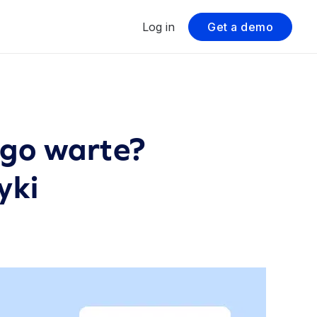
Log in
Get a demo
ego warte?
yki