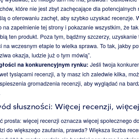
chów, które nie jest zbyt zachęcające dla potencjalnyc
lą o oferowaniu zachęt, aby szybko uzyskać recenzje. Wy
na zapełnienie tej strony i pokazanie wszystkim, że tak,
lubią ten produkt. Poza tym, bądźmy szczerzy, uzyskanie
 na wczesnym etapie to wielka sprawa. To tak, jakby p
dziwa okazja, ludzie już o tym mówią”.
Jeśli twoja konkure
egłości na konkurencyjnym rynku:
wet tysiącami recenzji, a ty masz ich zaledwie kilka, mo
pieszenia gromadzenia recenzji, aby wyglądać na bard
.
d słuszności: Więcej recenzji, więce
ć prosta: więcej recenzji oznacza więcej społecznego d
i do większego zaufania, prawda? Większa liczba rece