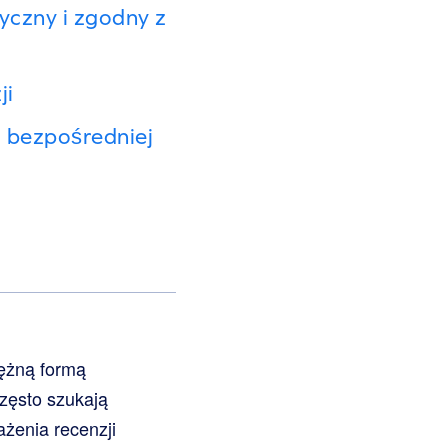
yczny i zgodny z
ji
z bezpośredniej
tężną formą
zęsto szukają
ażenia recenzji