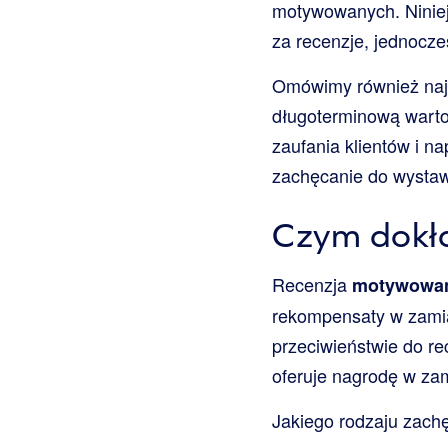
motywowanych. Niniejs
za recenzje, jednocześ
Omówimy również najle
długoterminową warto
zaufania klientów i 
zachęcanie do wystawi
Czym dokła
Recenzja
motywowan
rekompensaty w zamian
przeciwieństwie do re
oferuje nagrodę w zam
Jakiego rodzaju zach