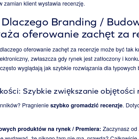
w zamian klient wystawia recenzję.
: Dlaczego Branding / Budo
aża oferowanie zachęt za r
 dlaczego oferowanie zachęt za recenzje może być tak k
ktroniczny, zwłaszcza gdy rynek jest zatłoczony i konk
często wyglądają jak szybkie rozwiązania dla typowych
ości: Szybkie zwiększanie objętości 
ynników? Pragnienie
. Doty
szybko gromadzić recenzje
Zaczynasz od z
wych produktów na rynek / Premiera:
ię wydawać, że nikogo tam nie ma, prawda? Całkowicie 