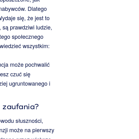
h nabywców. Dlatego
daje się, że jest to
 są prawdziwi ludzie,
 tego społecznego
owiedzieć wszystkim:
ncja może pochwalić
żesz czuć się
ziej ugruntowanego i
j zaufania?
owodu słuszności,
nzji może na pierwszy