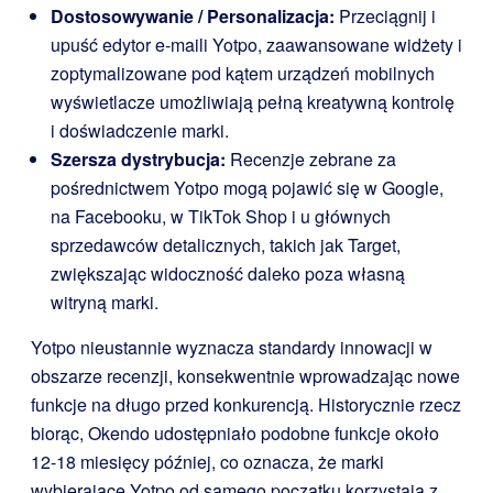
Dostosowywanie / Personalizacja:
Przeciągnij i
upuść edytor e-maili Yotpo, zaawansowane widżety i
zoptymalizowane pod kątem urządzeń mobilnych
wyświetlacze umożliwiają pełną kreatywną kontrolę
i doświadczenie marki.
Szersza dystrybucja:
Recenzje zebrane za
pośrednictwem Yotpo mogą pojawić się w Google,
na Facebooku, w TikTok Shop i u głównych
sprzedawców detalicznych, takich jak Target,
zwiększając widoczność daleko poza własną
witryną marki.
Yotpo nieustannie wyznacza standardy innowacji w
obszarze recenzji, konsekwentnie wprowadzając nowe
funkcje na długo przed konkurencją. Historycznie rzecz
biorąc, Okendo udostępniało podobne funkcje około
12-18 miesięcy później, co oznacza, że marki
wybierające Yotpo od samego początku korzystają z