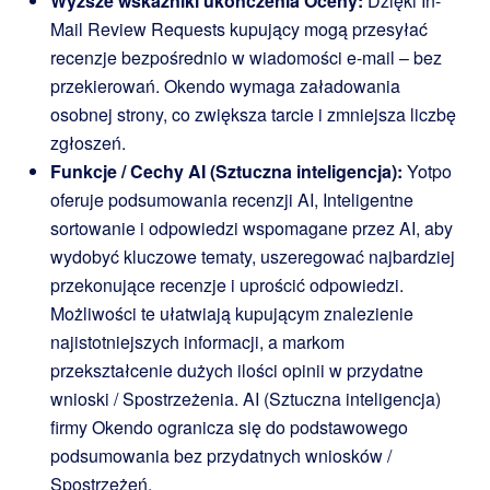
Wyższe wskaźniki ukończenia Oceny:
Dzięki In-
Mail Review Requests kupujący mogą przesyłać
recenzje bezpośrednio w wiadomości e-mail – bez
przekierowań. Okendo wymaga załadowania
osobnej strony, co zwiększa tarcie i zmniejsza liczbę
zgłoszeń.
Funkcje / Cechy AI (Sztuczna inteligencja):
Yotpo
oferuje podsumowania recenzji AI, Inteligentne
sortowanie i odpowiedzi wspomagane przez AI, aby
wydobyć kluczowe tematy, uszeregować najbardziej
przekonujące recenzje i uprościć odpowiedzi.
Możliwości te ułatwiają kupującym znalezienie
najistotniejszych informacji, a markom
przekształcenie dużych ilości opinii w przydatne
wnioski / Spostrzeżenia. AI (Sztuczna inteligencja)
firmy Okendo ogranicza się do podstawowego
podsumowania bez przydatnych wniosków /
Spostrzeżeń.