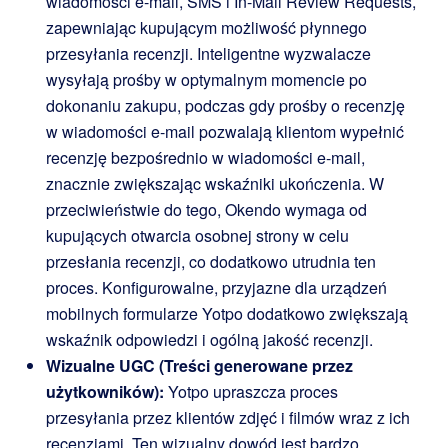
wiadomości e-mail, SMS i In-Mail Review Requests,
zapewniając kupującym możliwość płynnego
przesyłania recenzji. Inteligentne wyzwalacze
wysyłają prośby w optymalnym momencie po
dokonaniu zakupu, podczas gdy prośby o recenzję
w wiadomości e-mail pozwalają klientom wypełnić
recenzję bezpośrednio w wiadomości e-mail,
znacznie zwiększając wskaźniki ukończenia. W
przeciwieństwie do tego, Okendo wymaga od
kupujących otwarcia osobnej strony w celu
przesłania recenzji, co dodatkowo utrudnia ten
proces. Konfigurowalne, przyjazne dla urządzeń
mobilnych formularze Yotpo dodatkowo zwiększają
wskaźnik odpowiedzi i ogólną jakość recenzji.
Wizualne UGC (Treści generowane przez
użytkowników):
Yotpo upraszcza proces
przesyłania przez klientów zdjęć i filmów wraz z ich
recenzjami. Ten wizualny dowód jest bardzo