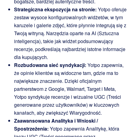
bogatsze, bardziej autentyczne treści.
Strategiczna ekspozycja na stronie:
Yotpo oferuje
zestaw wysoce konfigurowalnych widżetów, w tym
karuzele i galerie zdjęć, które płynnie integrują się z
Twoją witryną. Narzędzia oparte na AI (Sztuczna
inteligencja), takie jak widżet podsumowujący
recenzje, podkreślają najbardziej istotne informacje
dla kupujących.
Rozbudowana sieć syndykacji:
Yotpo zapewnia,
że opinie klientów są widoczne tam, gdzie ma to
największe znaczenie. Dzięki oficjalnym
partnerstwom z Google, Walmart, Target i Meta,
Yotpo syndykuje recenzje i wizualne UGC (Treści
generowane przez użytkowników) w kluczowych
kanałach, aby zwiększyć Wiarygodność.
Zaawansowana Analityka i Wnioski /
Spostrzeżenia:
Yotpo zapewnia Analitykę, która
łączy UGC (Treści generowane przez