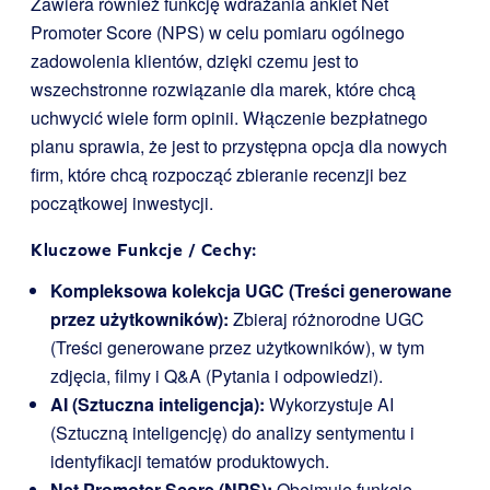
Zawiera również funkcję wdrażania ankiet Net
Promoter Score (NPS) w celu pomiaru ogólnego
zadowolenia klientów, dzięki czemu jest to
wszechstronne rozwiązanie dla marek, które chcą
uchwycić wiele form opinii. Włączenie bezpłatnego
planu sprawia, że jest to przystępna opcja dla nowych
firm, które chcą rozpocząć zbieranie recenzji bez
początkowej inwestycji.
Kluczowe Funkcje / Cechy:
Kompleksowa kolekcja UGC (Treści generowane
przez użytkowników):
Zbieraj różnorodne UGC
(Treści generowane przez użytkowników), w tym
zdjęcia, filmy i Q&A (Pytania i odpowiedzi).
AI (Sztuczna inteligencja):
Wykorzystuje AI
(Sztuczną inteligencję) do analizy sentymentu i
identyfikacji tematów produktowych.
Net Promoter Score (NPS):
Obejmuje funkcje