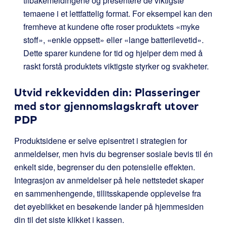
tilbakemeldingene og presentere de viktigste
temaene i et lettfattelig format. For eksempel kan den
fremheve at kundene ofte roser produktets «myke
stoff», «enkle oppsett» eller «lange batterilevetid».
Dette sparer kundene for tid og hjelper dem med å
raskt forstå produktets viktigste styrker og svakheter.
Utvid rekkevidden din: Plasseringer
med stor gjennomslagskraft utover
PDP
Produktsidene er selve episentret i strategien for
anmeldelser, men hvis du begrenser sosiale bevis til én
enkelt side, begrenser du den potensielle effekten.
Integrasjon av anmeldelser på hele nettstedet skaper
en sammenhengende, tillitsskapende opplevelse fra
det øyeblikket en besøkende lander på hjemmesiden
din til det siste klikket i kassen.