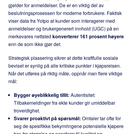
gjelder for anmeldelser. De er en viktig del av
beslutningsprosessen for moderne forbrukere. Faktisk
viser data fra Yotpo at kunder som interagerer med
anmeldelser og brukergenerert innhold (UGC) på en
merkevares nettsted
konverterer 161 prosent høyere
enn de som ikke gjør det.
Strategisk plassering sikrer at dette kraftfulle sosiale
beviset er synlig på alle kritiske punkter i kjøpsreisen.
Når det utføres på riktig måte, oppnår man flere viktige
mål:
Bygger øyeblikkelig tillit:
Autentisitet:
Tilbakemeldinger fra ekte kunder gir umiddelbar
troverdighet.
Svarer proaktivt på spørsmål:
Omtaler tar ofte for
seg de spesifikke bekymringene potensielle kjøpere
har, fra størrelse og passform til kvalitet og