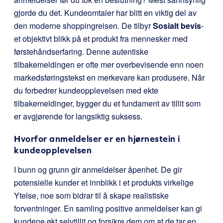
gjorde du det. Kundeomtaler har blitt en viktig del av
den moderne shoppingreisen. De tilbyr
Sosialt bevis
-
et objektivt blikk på et produkt fra mennesker med
førstehåndserfaring. Denne autentiske
tilbakemeldingen er ofte mer overbevisende enn noen
markedsføringstekst en merkevare kan produsere. Når
du forbedrer kundeopplevelsen med ekte
tilbakemeldinger, bygger du et fundament av tillit som
er avgjørende for langsiktig suksess.
Hvorfor anmeldelser er en hjørnestein i
kundeopplevelsen
I bunn og grunn gir anmeldelser åpenhet. De gir
potensielle kunder et innblikk i et produkts virkelige
Ytelse, noe som bidrar til å skape realistiske
forventninger. En samling positive anmeldelser kan gi
kundene økt selvtillit og forsikre dem om at de tar en