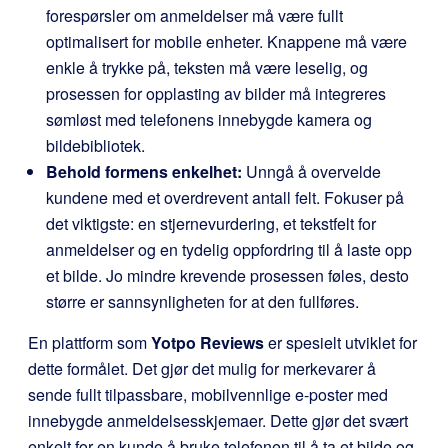
forespørsler om anmeldelser må være fullt
optimalisert for mobile enheter. Knappene må være
enkle å trykke på, teksten må være leselig, og
prosessen for opplasting av bilder må integreres
sømløst med telefonens innebygde kamera og
bildebibliotek.
Behold formens enkelhet:
Unngå å overvelde
kundene med et overdrevent antall felt. Fokuser på
det viktigste: en stjernevurdering, et tekstfelt for
anmeldelser og en tydelig oppfordring til å laste opp
et bilde. Jo mindre krevende prosessen føles, desto
større er sannsynligheten for at den fullføres.
En plattform som
Yotpo Reviews
er spesielt utviklet for
dette formålet. Det gjør det mulig for merkevarer å
sende fullt tilpassbare, mobilvennlige e-poster med
innebygde anmeldelsesskjemaer. Dette gjør det svært
enkelt for en kunde å bruke telefonen til å ta et bilde og