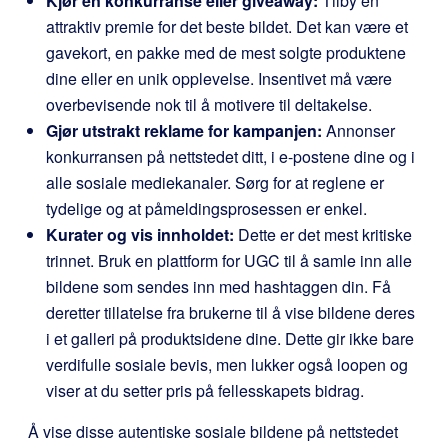
Kjør en konkurranse eller giveaway:
Tilby en
attraktiv premie for det beste bildet. Det kan være et
gavekort, en pakke med de mest solgte produktene
dine eller en unik opplevelse. Insentivet må være
overbevisende nok til å motivere til deltakelse.
Gjør utstrakt reklame for kampanjen:
Annonser
konkurransen på nettstedet ditt, i e-postene dine og i
alle sosiale mediekanaler. Sørg for at reglene er
tydelige og at påmeldingsprosessen er enkel.
Kurater og vis innholdet:
Dette er det mest kritiske
trinnet. Bruk en plattform for UGC til å samle inn alle
bildene som sendes inn med hashtaggen din. Få
deretter tillatelse fra brukerne til å vise bildene deres
i et galleri på produktsidene dine. Dette gir ikke bare
verdifulle sosiale bevis, men lukker også loopen og
viser at du setter pris på fellesskapets bidrag.
Å vise disse autentiske sosiale bildene på nettstedet