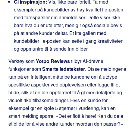
Gi inspirasjon:
Vis, ikke bare fortell. Ta med
eksempler på kundebilder av høy kvalitet i e-posten
med forespørsler om anmeldelser. Dette viser ikke
bare hva du er ute etter, men gir også sosiale bevis
på at andre kunder deltar. Et lite galleri med
kundebilder i e-posten kan sette i gang kreativiteten
og oppmuntre til å sende inn bilder.
Verktøy som
Yotpo Reviews
tilbyr AI-drevne
funksjoner som
Smarte ledetekster
. Disse meldingene
kan på en intelligent måte be kundene om å utdype
spesifikke aspekter ved opplevelsen eller legge til et
bilde, slik at de blir oppfordret til å gi mer detaljerte og
visuelt rike tilbakemeldinger. Hvis en kunde for
eksempel gir en kjole 5 stjerner i vurdering, kan en
smart melding spørre: «Det er flott å høre! Kan du dele
et bilde for å vise andre kunder hvordan den passer?»