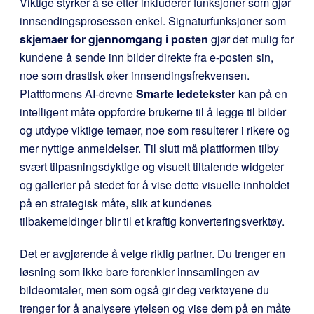
Viktige styrker å se etter inkluderer funksjoner som gjør
innsendingsprosessen enkel. Signaturfunksjoner som
skjemaer for gjennomgang i posten
gjør det mulig for
kundene å sende inn bilder direkte fra e-posten sin,
noe som drastisk øker innsendingsfrekvensen.
Plattformens AI-drevne
Smarte ledetekster
kan på en
intelligent måte oppfordre brukerne til å legge til bilder
og utdype viktige temaer, noe som resulterer i rikere og
mer nyttige anmeldelser. Til slutt må plattformen tilby
svært tilpasningsdyktige og visuelt tiltalende widgeter
og gallerier på stedet for å vise dette visuelle innholdet
på en strategisk måte, slik at kundenes
tilbakemeldinger blir til et kraftig konverteringsverktøy.
Det er avgjørende å velge riktig partner. Du trenger en
løsning som ikke bare forenkler innsamlingen av
bildeomtaler, men som også gir deg verktøyene du
trenger for å analysere ytelsen og vise dem på en måte