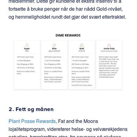
medlemmer. Dette gir kundene et ekstra insentiv til å
fortsette å bruke penger når de har nådd Gold-nivået,
og hemmeligholdet rundt det gjør det svært ettertraktet.
2. Fett og månen
Plant Posse Rewards
, Fat and the Moons
lojalitetsprogram, viderefører helse- og velværekjedens
naturlige, bærekraftige etos, fra navnene på nivåene