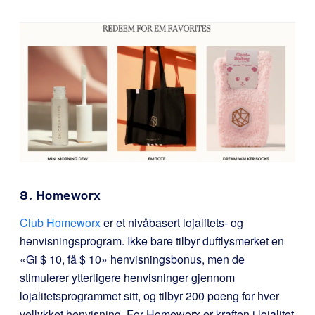
8. Homeworx
Club Homeworx
er et nivåbasert lojalitets- og
henvisningsprogram. Ikke bare tilbyr duftlysmerket en
«Gi $ 10, få $ 10» henvisningsbonus, men de
stimulerer ytterligere henvisninger gjennom
lojalitetsprogrammet sitt, og tilbyr 200 poeng for hver
vellykket henvisning. For Homeworx er kraften i lojalitet