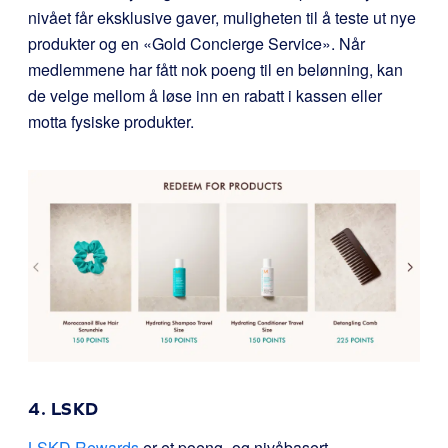
nivået får eksklusive gaver, muligheten til å teste ut nye
produkter og en «Gold Concierge Service». Når
medlemmene har fått nok poeng til en belønning, kan
de velge mellom å løse inn en rabatt i kassen eller
motta fysiske produkter.
4. LSKD
LSKD Rewards
er et poeng- og nivåbasert