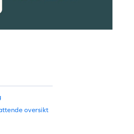
g
attende oversikt