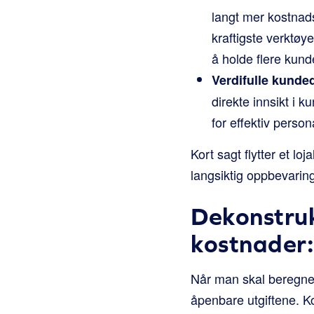
langt mer kostnads
kraftigste verktø
å holde flere kund
Verdifulle kunded
direkte innsikt i 
for effektiv perso
Kort sagt flytter et loj
langsiktig oppbevaring
Dekonstruk
kostnader:
Når man skal beregne 
åpenbare utgiftene. Ko