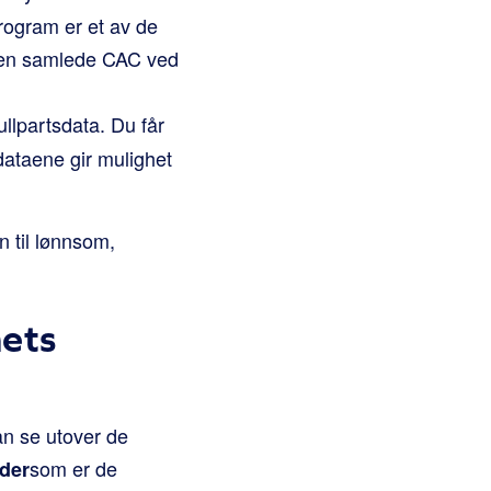
program er et av de
e den samlede CAC ved
ullpartsdata. Du får
dataene gir mulighet
on til lønnsom,
ets
an se utover de
som er de
ader