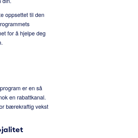
 din.
e oppsettet til den
sprogrammets
et for å hjelpe deg
n.
tsprogram er en så
nok en rabattkanal.
or bærekraftig vekst
jalitet