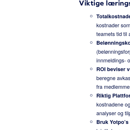
Viktige lærin
Totalkostnad
kostnader som 
teamets tid ti
Belønningskos
(belønningsfor
innmeldings- o
ROI beviser v
beregne avkas
fra medlemmen
Riktig Plattf
kostnadene og 
analyser og ti
Bruk Yotpo’s