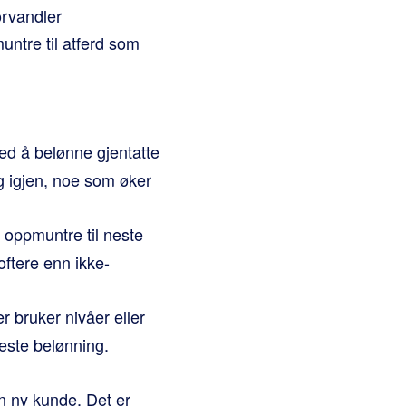
orvandler
untre til atferd som
ed å belønne gjentatte
g igjen, noe som øker
å oppmuntre til neste
ftere enn ikke-
 bruker nivåer eller
este belønning.
n ny kunde. Det er