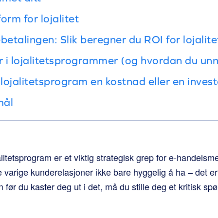
form for lojalitet
ebetalingen: Slik beregner du ROI for lojal
er i lojalitetsprogrammer (og hvordan du u
 lojalitetsprogram en kostnad eller en inves
mål
itetsprogram er et viktig strategisk grep for e-handelsmer
varige kunderelasjoner ikke bare hyggelig å ha – det er 
 før du kaster deg ut i det, må du stille deg et kritisk s