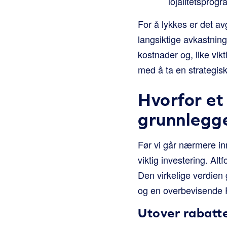
lojalitetsprog
For å lykkes er det av
langsiktige avkastnin
kostnader og, like vik
med å ta en strategis
Hvorfor et
grunnlegge
Før vi går nærmere inn
viktig investering. A
Den virkelige verdien 
og en overbevisende 
Utover rabatte