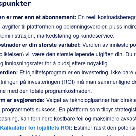
gspunkter
En reell kostnadsberegni
en er mer enn et abonnement:
avgifter til plattformen og belønningsverdier, pluss indi
l administrasjon, markedsføring og kundeservice.
Verdien av innløste po
tnader er din største variabel:
pliktelsen) vil være den største løpende utgiften din. Du 
g innløsningsrater for å budsjjettere nøyaktig.
Et lojalitetsprogram er en investering, ikke bare
erdien:
tningen på investeringen (ROI) må man sammenligne den
e med den totale programkostnaden.
Valget av teknologipartner har direkt
orm er avgjørende:
programmets suksess. En plattform som tilbyr strategisk
lpasning, kan forhindre kostbare feil og maksimere avkas
Estimer raskt den potensi
Kalkulator for lojalitets ROI
: