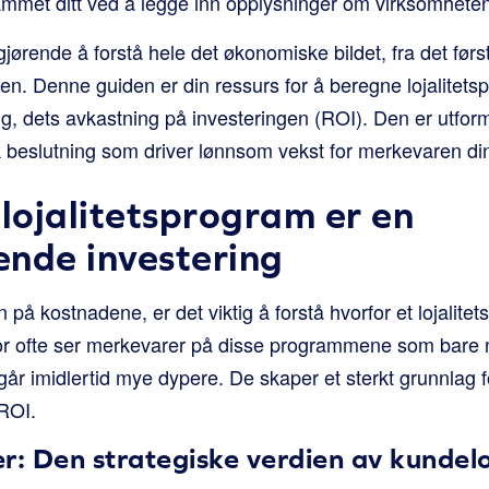
rammet ditt ved å legge inn opplysninger om virksomheten
gjørende å forstå hele det økonomiske bildet, fra det først
gen. Denne guiden er din ressurs for å beregne lojalitet
tig, dets avkastning på investeringen (ROI). Den er utform
k beslutning som driver lønnsom vekst for merkevaren di
 lojalitetsprogram er en
nde investering
 på kostnadene, er det viktig å forstå hvorfor et lojalite
ltfor ofte ser merkevarer på disse programmene som bare 
går imidlertid mye dypere. De skaper et sterkt grunnlag f
ROI.
r: Den strategiske verdien av kundelo