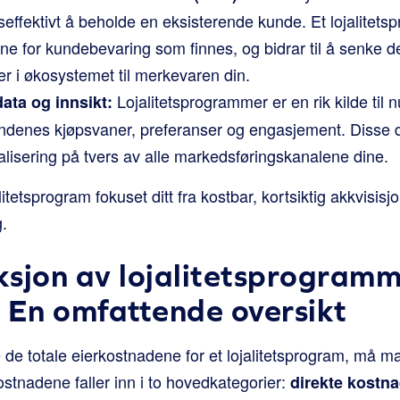
effektivt å beholde en eksisterende kunde. Et lojalitets
yene for kundebevaring som finnes, og bidrar til å senk
er i økosystemet til merkevaren din.
Lojalitetsprogrammer er en rik kilde til n
ata og innsikt:
kundenes kjøpsvaner, preferanser og engasjement. Disse 
nalisering på tvers av alle markedsføringskanalene dine.
alitetsprogram fokuset ditt fra kostbar, kortsiktig akkvisisj
.
sjon av lojalitetsprogramm
 En omfattende oversikt
de totale eierkostnadene for et lojalitetsprogram, må m
stnadene faller inn i to hovedkategorier:
direkte kostn