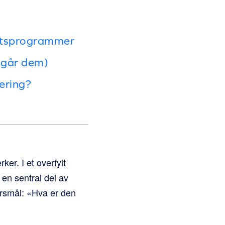
itetsprogrammer
nngår dem)
tering?
ker. I et overfylt
en sentral del av
pørsmål: «Hva er den