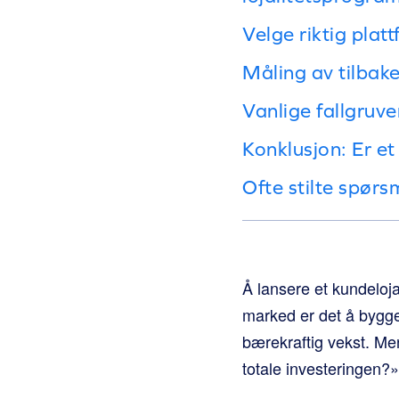
Velge riktig platt
Måling av tilbak
Vanlige fallgruv
Konklusjon: Er et
Ofte stilte spørs
Å lansere et kundelojal
marked er det å bygge 
bærekraftig vekst. Men
totale investeringen?»