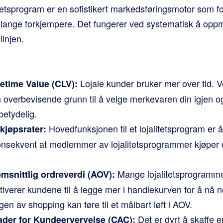
itetsprogram er en sofistikert markedsføringsmotor som f
vslange forkjempere. Det fungerer ved systematisk å oppm
linjen.
Lojale kunder bruker mer over tid. V
etime Value (CLV):
 overbevisende grunn til å velge merkevaren din igjen o
betydelig.
Hovedfunksjonen til et lojalitetsprogram er 
kjøpsrater:
konsekvent at medlemmer av lojalitetsprogrammer kjøper o
Mange lojalitetsprogrammer
msnittlig ordreverdi (AOV):
iverer kundene til å legge mer i handlekurven for å nå n
gen av shopping kan føre til et målbart løft i AOV.
Det er dyrt å skaffe e
der for Kundeervervelse (CAC):