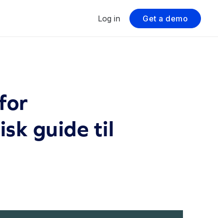
Log in
Get a demo
for
sk guide til