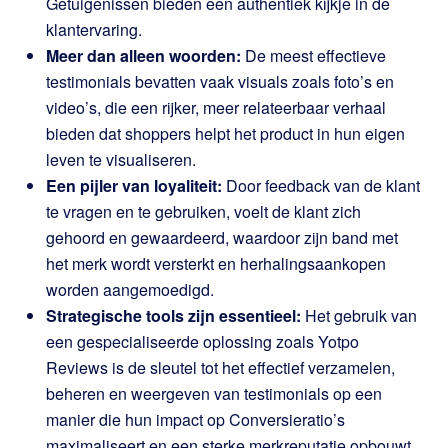
Getuigenissen bieden een authentiek kijkje in de
klantervaring.
Meer dan alleen woorden:
De meest effectieve
testimonials bevatten vaak visuals zoals foto’s en
video’s, die een rijker, meer relateerbaar verhaal
bieden dat shoppers helpt het product in hun eigen
leven te visualiseren.
Een pijler van loyaliteit:
Door feedback van de klant
te vragen en te gebruiken, voelt de klant zich
gehoord en gewaardeerd, waardoor zijn band met
het merk wordt versterkt en herhalingsaankopen
worden aangemoedigd.
Strategische tools zijn essentieel:
Het gebruik van
een gespecialiseerde oplossing zoals Yotpo
Reviews is de sleutel tot het effectief verzamelen,
beheren en weergeven van testimonials op een
manier die hun impact op Conversieratio’s
maximaliseert en een sterke merkreputatie opbouwt.