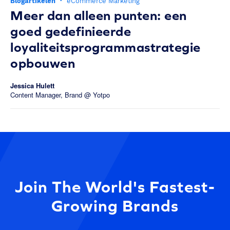
Blogartikelen
·
eCommerce Marketing
Meer dan alleen punten: een
goed gedefinieerde
loyaliteitsprogrammastrategie
opbouwen
Jessica Hulett
Content Manager, Brand @ Yotpo
Join The World's Fastest-
Growing Brands