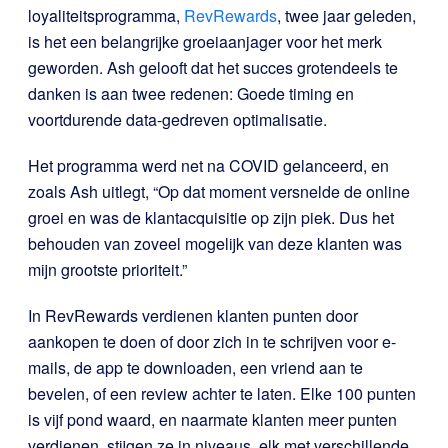
loyaliteitsprogramma,
RevRewards
, twee jaar geleden,
is het een belangrijke groeiaanjager voor het merk
geworden.
Ash gelooft dat het succes grotendeels te
danken is aan twee redenen:
Goede timing en
voortdurende data-gedreven optimalisatie.
Het programma werd net na COVID gelanceerd, en
zoals Ash uitlegt, “Op dat moment versnelde de online
groei en was de klantacquisitie op zijn piek. Dus het
behouden van zoveel mogelijk van deze klanten was
mijn grootste prioriteit.”
In RevRewards verdienen klanten punten door
aankopen te doen of door zich in te schrijven voor e-
mails, de app te downloaden, een vriend aan te
bevelen, of een review achter te laten. Elke 100 punten
is vijf pond waard, en naarmate klanten meer punten
verdienen, stijgen ze in niveaus, elk met verschillende