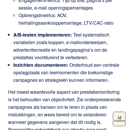
Engagementmetrics: Tijd op site, pagina’s per
sessie, e-mail openingspercentages
Opbrengstmetrics: AOV,
herhalingsaankooppercentage, LTV/CAC-ratio
A/B-testen implementeren:
Test systematisch
variabelen zoals koppen, e-mailonderwerpen,
advertentiecreatie en landingspagina’s om de
prestaties voortdurend te verbeteren.
Inzichten documenteren:
Onderhoud een centrale
opslagplaats van leermomenten die toekomstige
campagnes en strategieën kunnen informeren.
Het meest waardevolle aspect van prestatiemonitoring
is het behouden van objectiviteit. Zie onderpresterende
campagnes als kansen om te leren in plaats van
mislukkingen, en wees bereid om te veranderen
wanneer gegevens aangeven dat dit nodig is.
Persoonlijke gehechtheid aan ideeën mag nooit