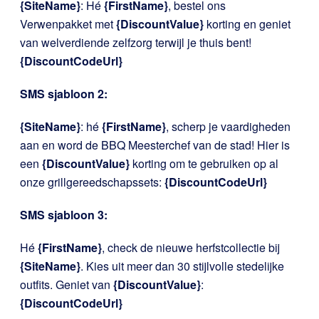
{SiteName}
: Hé
{FirstName}
, bestel ons
Verwenpakket met
{DiscountValue}
korting en geniet
van welverdiende zelfzorg terwijl je thuis bent!
{DiscountCodeUrl}
SMS sjabloon 2:
{SiteName}
: hé
{FirstName}
, scherp je vaardigheden
aan en word de BBQ Meesterchef van de stad! Hier is
een
{DiscountValue}
korting om te gebruiken op al
onze grillgereedschapssets:
{DiscountCodeUrl}
SMS sjabloon 3:
Hé
{FirstName}
, check de nieuwe herfstcollectie bij
{SiteName}
. Kies uit meer dan 30 stijlvolle stedelijke
outfits. Geniet van
{DiscountValue}
:
{DiscountCodeUrl}