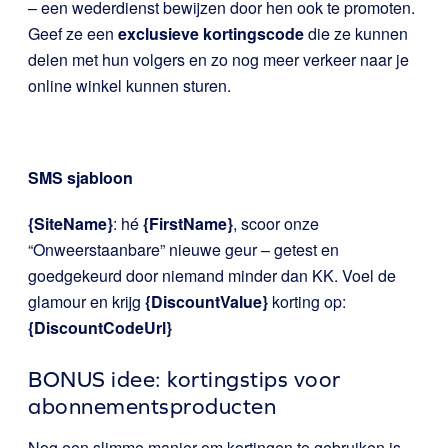
– een wederdienst bewijzen door hen ook te promoten.
Geef ze een
exclusieve kortingscode
die ze kunnen
delen met hun volgers en zo nog meer verkeer naar je
online winkel kunnen sturen.
SMS sjabloon
{SiteName}
: hé
{FirstName}
, scoor onze
“Onweerstaanbare” nieuwe geur – getest en
goedgekeurd door niemand minder dan KK. Voel de
glamour en krijg
{DiscountValue}
korting op:
{DiscountCodeUrl}
BONUS idee: kortingstips voor
abonnementsproducten
Nog een slimme manier om kortingen te gebruiken is