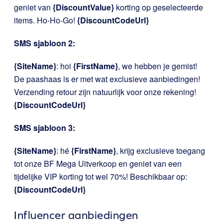
geniet van
{DiscountValue}
korting op geselecteerde
items. Ho-Ho-Go!
{DiscountCodeUrl}
SMS sjabloon 2:
{SiteName}
: hoi
{FirstName}
, we hebben je gemist!
De paashaas is er met wat exclusieve aanbiedingen!
Verzending retour zijn natuurlijk voor onze rekening!
{DiscountCodeUrl}
SMS sjabloon 3:
{SiteName}
: hé
{FirstName}
, krijg exclusieve toegang
tot onze BF Mega Uitverkoop en geniet van een
tijdelijke VIP korting tot wel 70%! Beschikbaar op:
{DiscountCodeUrl}
Influencer aanbiedingen