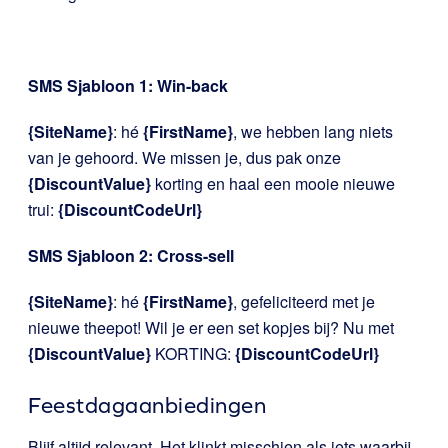
SMS Sjabloon 1: Win-back
{SiteName}
: hé
{FirstName}
, we hebben lang niets
van je gehoord. We missen je, dus pak onze
{DiscountValue}
korting en haal een mooie nieuwe
trui:
{DiscountCodeUrl}
SMS Sjabloon 2: Cross-sell
{SiteName}
: hé
{FirstName}
, gefeliciteerd met je
nieuwe theepot! Wil je er een set kopjes bij? Nu met
{DiscountValue}
KORTING:
{DiscountCodeUrl}
Feestdagaanbiedingen
Blijf altijd relevant. Het klinkt misschien als iets waarbij