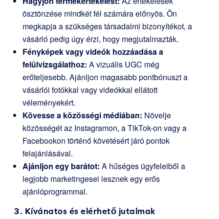
Hagyjon termékértékelést:
Az értékelések
ösztönzése mindkét fél számára előnyös. Ön
megkapja a szükséges társadalmi bizonyítékot, a
vásárló pedig úgy érzi, hogy megjutalmazták.
Fényképek vagy videók hozzáadása a
felülvizsgálathoz:
A vizuális UGC még
erőteljesebb. Ajánljon magasabb pontbónuszt a
vásárlói fotókkal vagy videókkal ellátott
véleményekért.
Kövesse a közösségi médiában:
Növelje
közösségét az Instagramon, a TikTok-on vagy a
Facebookon történő követésért járó pontok
felajánlásával.
Ajánljon egy barátot:
A hűséges ügyfeleiből a
legjobb marketingesei lesznek egy erős
ajánlóprogrammal.
3. Kívánatos és elérhető jutalmak