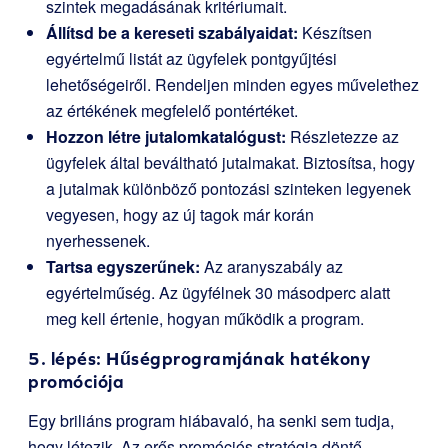
szintek megadásának kritériumait.
Állítsd be a kereseti szabályaidat:
Készítsen
egyértelmű listát az ügyfelek pontgyűjtési
lehetőségeiről. Rendeljen minden egyes művelethez
az értékének megfelelő pontértéket.
Hozzon létre jutalomkatalógust:
Részletezze az
ügyfelek által beváltható jutalmakat. Biztosítsa, hogy
a jutalmak különböző pontozási szinteken legyenek
vegyesen, hogy az új tagok már korán
nyerhessenek.
Tartsa egyszerűnek:
Az aranyszabály az
egyértelműség. Az ügyfélnek 30 másodperc alatt
meg kell értenie, hogyan működik a program.
5. lépés: Hűségprogramjának hatékony
promóciója
Egy briliáns program hiábavaló, ha senki sem tudja,
hogy létezik. Az erős promóciós stratégia döntő