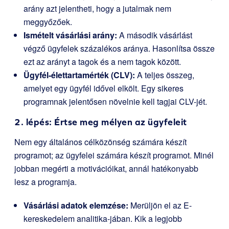
arány azt jelentheti, hogy a jutalmak nem
meggyőzőek.
Ismételt vásárlási arány:
A második vásárlást
végző ügyfelek százalékos aránya. Hasonlítsa össze
ezt az arányt a tagok és a nem tagok között.
Ügyfél-élettartamérték (CLV):
A teljes összeg,
amelyet egy ügyfél idővel elkölt. Egy sikeres
programnak jelentősen növelnie kell tagjai CLV-jét.
2. lépés: Értse meg mélyen az ügyfeleit
Nem egy általános célközönség számára készít
programot; az ügyfelei számára készít programot. Minél
jobban megérti a motivációikat, annál hatékonyabb
lesz a programja.
Vásárlási adatok elemzése:
Merüljön el az E-
kereskedelem analitika-jában. Kik a legjobb