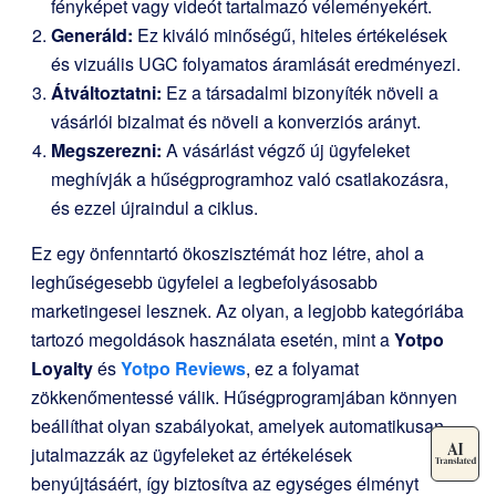
fényképet vagy videót tartalmazó véleményekért.
Generáld:
Ez kiváló minőségű, hiteles értékelések
és vizuális UGC folyamatos áramlását eredményezi.
Átváltoztatni:
Ez a társadalmi bizonyíték növeli a
vásárlói bizalmat és növeli a konverziós arányt.
Megszerezni:
A vásárlást végző új ügyfeleket
meghívják a hűségprogramhoz való csatlakozásra,
és ezzel újraindul a ciklus.
Ez egy önfenntartó ökoszisztémát hoz létre, ahol a
leghűségesebb ügyfelei a legbefolyásosabb
marketingesei lesznek. Az olyan, a legjobb kategóriába
tartozó megoldások használata esetén, mint a
Yotpo
Loyalty
és
Yotpo Reviews
, ez a folyamat
zökkenőmentessé válik. Hűségprogramjában könnyen
beállíthat olyan szabályokat, amelyek automatikusan
jutalmazzák az ügyfeleket az értékelések
benyújtásáért, így biztosítva az egységes élményt