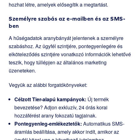
hozhat létre, amelyek elősegítik a megtartást.
Személyre szabás az e-mailben és az SMS-
ben
A hűségadatok aranybányát jelentenek a személyre
szabáshoz. Az ügyfél szintjére, pontegyenlegére és
elköteleződés szintjére vonatkozó információk lehetővé
teszik, hogy túllépjen az általános marketing
üzeneteken.
Vegyük az alábbi forgatókönyveket:
Célzott Tier-alapú kampányok:
Új termék
bevezetése? Adjon exkluzív, 24 órás korai
hozzáférést arany fokozatú tagjainak.
Pontegyenleg-emlékeztetők:
Automatikus SMS-
áramlás beállítása, amely akkor indít, amikor az
ügyfél közel van a következő jutalomhoz.