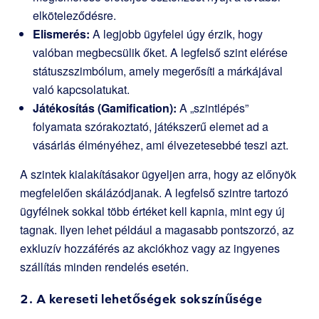
elköteleződésre.
Elismerés:
A legjobb ügyfelei úgy érzik, hogy
valóban megbecsülik őket. A legfelső szint elérése
státuszszimbólum, amely megerősíti a márkájával
való kapcsolatukat.
Játékosítás (Gamification):
A „szintlépés”
folyamata szórakoztató, játékszerű elemet ad a
vásárlás élményéhez, ami élvezetesebbé teszi azt.
A szintek kialakításakor ügyeljen arra, hogy az előnyök
megfelelően skálázódjanak. A legfelső szintre tartozó
ügyfélnek sokkal több értéket kell kapnia, mint egy új
tagnak. Ilyen lehet például a magasabb pontszorzó, az
exkluzív hozzáférés az akciókhoz vagy az ingyenes
szállítás minden rendelés esetén.
2. A kereseti lehetőségek sokszínűsége