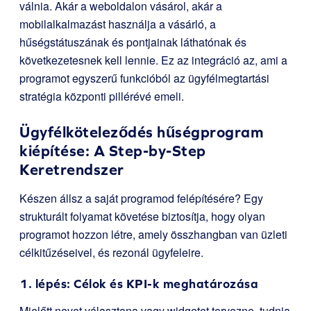
válnia. Akár a weboldalon vásárol, akár a
mobilalkalmazást használja a vásárló, a
hűségstátuszának és pontjainak láthatónak és
következetesnek kell lennie. Ez az integráció az, ami a
programot egyszerű funkcióból az ügyfélmegtartási
stratégia központi pillérévé emeli.
Ügyfélköteleződés hűségprogram
kiépítése: A Step-by-Step
Keretrendszer
Készen állsz a saját programod felépítésére? Egy
strukturált folyamat követése biztosítja, hogy olyan
programot hozzon létre, amely összhangban van üzleti
célkitűzéseivel, és rezonál ügyfeleire.
1. lépés: Célok és KPI-k meghatározása
Mielőtt nevet választana vagy widgetet tervezne, tudnia