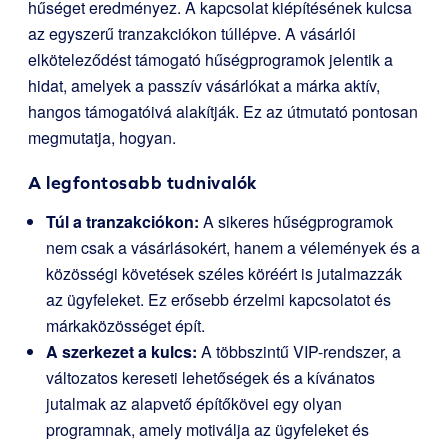
hűséget eredményez. A kapcsolat kiépítésének kulcsa
az egyszerű tranzakciókon túllépve. A vásárlói
elköteleződést támogató hűségprogramok jelentik a
hidat, amelyek a passzív vásárlókat a márka aktív,
hangos támogatóivá alakítják. Ez az útmutató pontosan
megmutatja, hogyan.
A legfontosabb tudnivalók
Túl a tranzakciókon:
A sikeres hűségprogramok
nem csak a vásárlásokért, hanem a vélemények és a
közösségi követések széles köréért is jutalmazzák
az ügyfeleket. Ez erősebb érzelmi kapcsolatot és
márkaközösséget épít.
A szerkezet a kulcs:
A többszintű VIP-rendszer, a
változatos kereseti lehetőségek és a kívánatos
jutalmak az alapvető építőkövei egy olyan
programnak, amely motiválja az ügyfeleket és