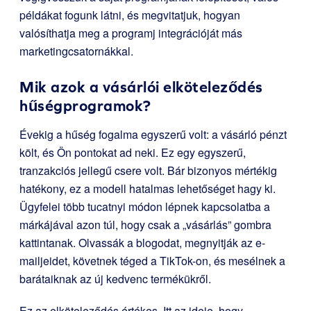
példákat fogunk látni, és megvitatjuk, hogyan
valósíthatja meg a programj integrációját más
marketingcsatornákkal.
Mik azok a vásárlói elköteleződés
hűségprogramok?
Évekig a hűség fogalma egyszerű volt: a vásárló pénzt
költ, és Ön pontokat ad neki. Ez egy egyszerű,
tranzakciós jellegű csere volt. Bár bizonyos mértékig
hatékony, ez a modell hatalmas lehetőséget hagy ki.
Ügyfelei több tucatnyi módon lépnek kapcsolatba a
márkájával azon túl, hogy csak a „vásárlás” gombra
kattintanak. Olvassák a blogodat, megnyitják az e-
mailjeidet, követnek téged a TikTok-on, és mesélnek a
barátaiknak az új kedvenc termékükről.
Ez az elköteleződés értékes. Itt az ideje, hogy