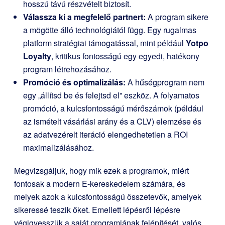
hosszú távú részvételt biztosít.
Válassza ki a megfelelő partnert:
A program sikere
a mögötte álló technológiától függ. Egy rugalmas
platform stratégiai támogatással, mint például
Yotpo
Loyalty
, kritikus fontosságú egy egyedi, hatékony
program létrehozásához.
Promóció és optimalizálás:
A hűségprogram nem
egy „állítsd be és felejtsd el” eszköz. A folyamatos
promóció, a kulcsfontosságú mérőszámok (például
az ismételt vásárlási arány és a CLV) elemzése és
az adatvezérelt iteráció elengedhetetlen a ROI
maximalizálásához.
Megvizsgáljuk, hogy mik ezek a programok, miért
fontosak a modern E-kereskedelem számára, és
melyek azok a kulcsfontosságú összetevők, amelyek
sikeressé teszik őket. Emellett lépésről lépésre
végigvesszük a saját programjának felépítését, valós