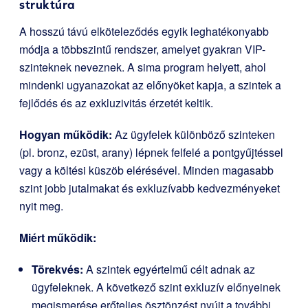
struktúra
A hosszú távú elköteleződés egyik leghatékonyabb
módja a többszintű rendszer, amelyet gyakran VIP-
szinteknek neveznek. A sima program helyett, ahol
mindenki ugyanazokat az előnyöket kapja, a szintek a
fejlődés és az exkluzivitás érzetét keltik.
Hogyan működik:
Az ügyfelek különböző szinteken
(pl. bronz, ezüst, arany) lépnek felfelé a pontgyűjtéssel
vagy a költési küszöb elérésével. Minden magasabb
szint jobb jutalmakat és exkluzívabb kedvezményeket
nyit meg.
Miért működik:
Törekvés:
A szintek egyértelmű célt adnak az
ügyfeleknek. A következő szint exkluzív előnyeinek
megismerése erőteljes ösztönzést nyújt a további