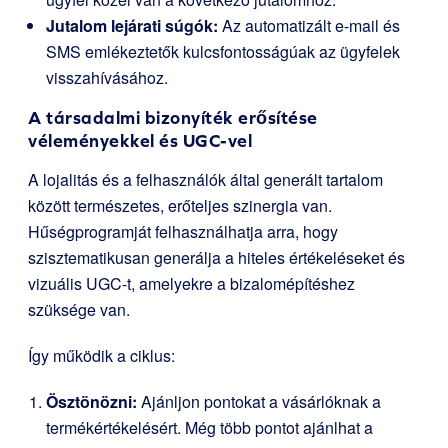
Jutalom lejárati súgók:
Az automatizált e-mail és
SMS emlékeztetők kulcsfontosságúak az ügyfelek
visszahívásához.
A társadalmi bizonyíték erősítése
véleményekkel és UGC-vel
A lojalitás és a felhasználók által generált tartalom
között természetes, erőteljes szinergia van.
Hűségprogramját felhasználhatja arra, hogy
szisztematikusan generálja a hiteles értékeléseket és
vizuális UGC-t, amelyekre a bizalomépítéshez
szüksége van.
Így működik a ciklus:
Ösztönözni:
Ajánljon pontokat a vásárlóknak a
termékértékelésért. Még több pontot ajánlhat a