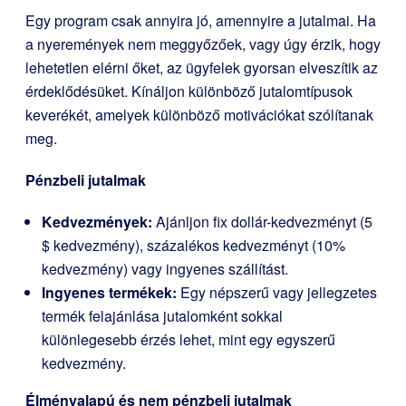
Egy program csak annyira jó, amennyire a jutalmai. Ha
a nyeremények nem meggyőzőek, vagy úgy érzik, hogy
lehetetlen elérni őket, az ügyfelek gyorsan elveszítik az
érdeklődésüket. Kínáljon különböző jutalomtípusok
keverékét, amelyek különböző motivációkat szólítanak
meg.
Pénzbeli jutalmak
Kedvezmények:
Ajánljon fix dollár-kedvezményt (5
$ kedvezmény), százalékos kedvezményt (10%
kedvezmény) vagy ingyenes szállítást.
Ingyenes termékek:
Egy népszerű vagy jellegzetes
termék felajánlása jutalomként sokkal
különlegesebb érzés lehet, mint egy egyszerű
kedvezmény.
Élményalapú és nem pénzbeli jutalmak