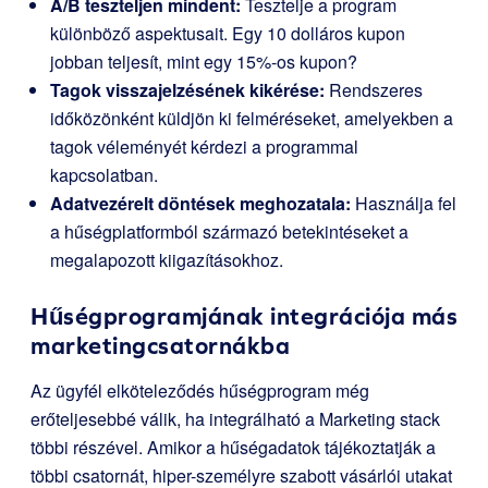
A/B teszteljen mindent:
Tesztelje a program
különböző aspektusait. Egy 10 dolláros kupon
jobban teljesít, mint egy 15%-os kupon?
Tagok visszajelzésének kikérése:
Rendszeres
időközönként küldjön ki felméréseket, amelyekben a
tagok véleményét kérdezi a programmal
kapcsolatban.
Adatvezérelt döntések meghozatala:
Használja fel
a hűségplatformból származó betekintéseket a
megalapozott kiigazításokhoz.
Hűségprogramjának integrációja más
marketingcsatornákba
Az ügyfél elköteleződés hűségprogram még
erőteljesebbé válik, ha integrálható a Marketing stack
többi részével. Amikor a hűségadatok tájékoztatják a
többi csatornát, hiper-személyre szabott vásárlói utakat