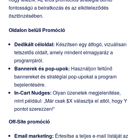
fontosságú a beiratkozás és az elköteleződés
ösztönzésében.
Oldalon belüli Promóció
Dedikált céloldal:
Készítsen egy átfogó, vizuálisan
tetszetős oldalt, amely mindent elmagyaráz a
programjáról.
Bannerek és pop-upok:
Használjon feltűnő
bannereket és stratégiai pop-upokat a program
bejelentésére.
In-Cart Nudges:
Olyan üzenetek megjelenítése,
mint például: „Már csak $X választja el attól, hogy Y
pontot szerezzen!”
Off-Site promóció
Email marketing:
Értesítse a teljes e-mail listáját az