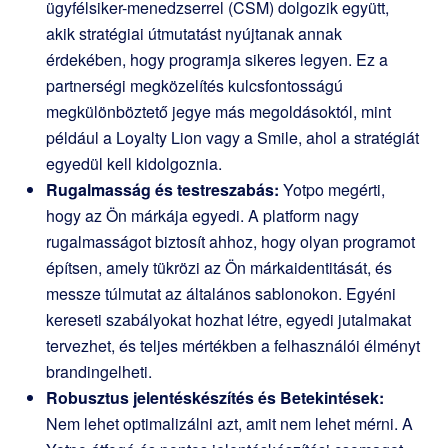
ügyfélsiker-menedzserrel (CSM) dolgozik együtt,
akik stratégiai útmutatást nyújtanak annak
érdekében, hogy programja sikeres legyen. Ez a
partnerségi megközelítés kulcsfontosságú
megkülönböztető jegye más megoldásoktól, mint
például a Loyalty Lion vagy a Smile, ahol a stratégiát
egyedül kell kidolgoznia.
Rugalmasság és testreszabás:
Yotpo megérti,
hogy az Ön márkája egyedi. A platform nagy
rugalmasságot biztosít ahhoz, hogy olyan programot
építsen, amely tükrözi az Ön márkaidentitását, és
messze túlmutat az általános sablonokon. Egyéni
kereseti szabályokat hozhat létre, egyedi jutalmakat
tervezhet, és teljes mértékben a felhasználói élményt
brandingelheti.
Robusztus jelentéskészítés és Betekintések:
Nem lehet optimalizálni azt, amit nem lehet mérni. A