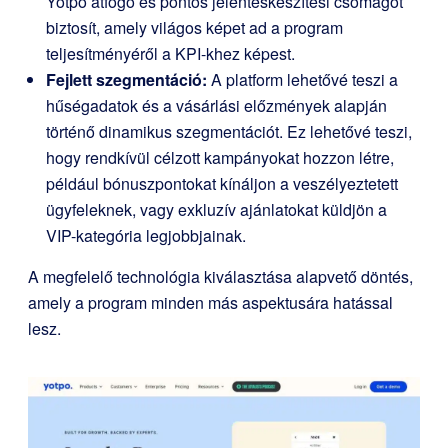
Yotpo átfogó és pontos jelentéskészítési csomagot
biztosít, amely világos képet ad a program
teljesítményéről a KPI-khez képest.
Fejlett szegmentáció:
A platform lehetővé teszi a
hűségadatok és a vásárlási előzmények alapján
történő dinamikus szegmentációt. Ez lehetővé teszi,
hogy rendkívül célzott kampányokat hozzon létre,
például bónuszpontokat kínáljon a veszélyeztetett
ügyfeleknek, vagy exkluzív ajánlatokat küldjön a
VIP-kategória legjobbjainak.
A megfelelő technológia kiválasztása alapvető döntés,
amely a program minden más aspektusára hatással
lesz.