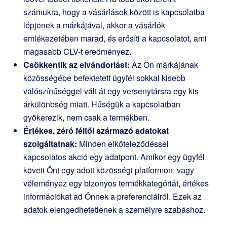
számukra, hogy a vásárlások között is kapcsolatba
lépjenek a márkájával, akkor a vásárlók
emlékezetében marad, és erősíti a kapcsolatot, ami
magasabb CLV-t eredményez.
Csökkentik az elvándorlást:
Az Ön márkájának
közösségébe befektetett ügyfél sokkal kisebb
valószínűséggel vált át egy versenytársra egy kis
árkülönbség miatt. Hűségük a kapcsolatban
gyökerezik, nem csak a termékben.
Értékes, zéró féltől származó adatokat
szolgáltatnak:
Minden elköteleződéssel
kapcsolatos akció egy adatpont. Amikor egy ügyfél
követi Önt egy adott közösségi platformon, vagy
véleményez egy bizonyos termékkategóriát, értékes
információkat ad Önnek a preferenciáiról. Ezek az
adatok elengedhetetlenek a személyre szabáshoz.