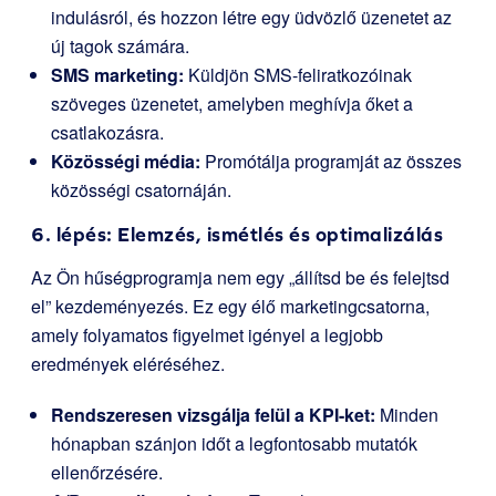
indulásról, és hozzon létre egy üdvözlő üzenetet az
új tagok számára.
SMS marketing:
Küldjön SMS-feliratkozóinak
szöveges üzenetet, amelyben meghívja őket a
csatlakozásra.
Közösségi média:
Promótálja programját az összes
közösségi csatornáján.
6. lépés: Elemzés, ismétlés és optimalizálás
Az Ön hűségprogramja nem egy „állítsd be és felejtsd
el” kezdeményezés. Ez egy élő marketingcsatorna,
amely folyamatos figyelmet igényel a legjobb
eredmények eléréséhez.
Rendszeresen vizsgálja felül a KPI-ket:
Minden
hónapban szánjon időt a legfontosabb mutatók
ellenőrzésére.