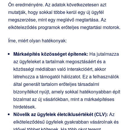
Ön eredményére. Az adatok következetesen azt
mutatják, hogy sokkal többe kerül egy új ügyfél
megszerzése, mint egy meglévő megtartása. Az
elköteleződés programok erőteljes megtartási motorok.
Íme, miért olyan hatékonyak:
Márkaépítés közösséget építenek:
Ha jutalmazza
az ügyfeleket a tartalmak megosztásáért és a
közösségi médiában való interakcióért, akkor
létrehozza a támogatói hálózatot. Ez a felhasználók
által generált tartalom erőteljes társadalmi
bizonyítékot nyújt, amely sokkal hatékonyabban épít
bizalmat az új vásárlókban, mint a márkaépítéses
hirdetések.
Növelik az ügyfelek életciklusértékét (CLV):
Az
elköteleződésű ügyfelek gyakrabban vásárolnak és
idővel többet költenek. Ha több okot teremt