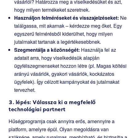
vásárlói? Határozza meg a viselkedésüket és azt,
hogy milyen termékeket szeretnek.
Használjon felméréseket és visszajelzéseket:
Ne
találgassa, mit akarnak – kérdezze meg őket. Egy
egyszerű felmérésből kiderülhet, hogy milyen
jutalmakat tartanak a legértékesebbnek.
Szegmentálja a közönségét:
Használja fel az
adatait arra, hogy viselkedésük alapján
ügyfélszegmenseket hozzon létre (pl. Magas költési
arányú vásárlók, gyakori vásárlók, kockázatos
ügyfelek). Így célzott kampányokat és jutalmakat
tervezhet.
3. lépés: Válassza ki a megfelelő
technológiai partnert
Hűségprogramja csak annyira erős, amennyire a
platform, amelyre épül. Olyan megoldásra van
szüksége, amely rugalmas, megbízható, és biztosítja a