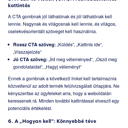
kattintás
A CTA gombnak jól láthatónak és jól láthatónak kell
lennie. Nagynak és világosnak kell lennie, és világos,
cselekvésorientált szöveget kell használnia.
Rossz CTA szöveg:
„Küldés”, „Kattints ide”,
„Visszajelzés”
Jó CTA szöveg:
„Írd meg véleményed”, „Oszd meg
gondolataidat”, „Hagyj véleményt”
Ennek a gombnak a következő linket kell tartalmaznia
közvetlenül
az adott termék felülvizsgálati űrlapjára. Ne
kényszerítse az ügyfeleket arra, hogy a weboldalán
keressenek rá. Minden további kattintással elveszít egy
potenciális értékelést.
6. A „Hogyan kell”: Könnyebbé téve