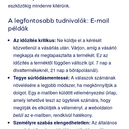
eszközökig mindenre kitérünk.
A legfontosabb tudnivalók: E-mail
példák
Az időzítés kritikus:
Ne küldje el a kérését
közvetlenül a vásárlás után. Várjon, amíg a vásárló
megkapja
és
megtapasztalta a termékét. Ez az
időzítés a terméktől függően változik (pl. 7 nap a
divattermékeknél, 21 nap a bőrápolásnál).
Tegye súrlódásmentessé:
A válaszok számának
növelésére a legjobb módszer, ha megkönnyítjük a
dolgot. Egy e-mailben küldött véleményezési űrlap,
amely lehetővé teszi az ügyfelek számára, hogy
megírják és elküldjék a véleményt.
a weboldalon
belül
az e-mailben, rendkívül hatékony.
Személyre szabás elengedhetetlen:
Az általános