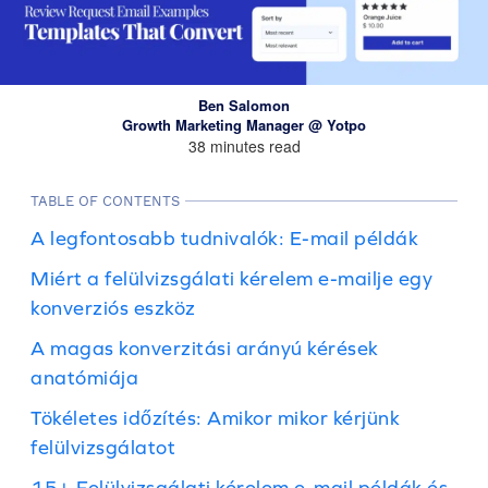
Ben Salomon
Growth Marketing Manager @ Yotpo
38 minutes read
TABLE OF CONTENTS
A legfontosabb tudnivalók: E-mail példák
Miért a felülvizsgálati kérelem e-mailje egy
konverziós eszköz
A magas konverzitási arányú kérések
anatómiája
Tökéletes időzítés: Amikor mikor kérjünk
felülvizsgálatot
15+ Felülvizsgálati kérelem e-mail példák és