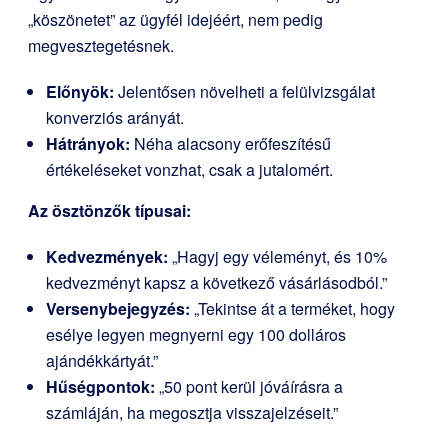
„köszönetet” az ügyfél idejéért, nem pedig
megvesztegetésnek.
Előnyök:
Jelentősen növelheti a felülvizsgálat
konverziós arányát.
Hátrányok:
Néha alacsony erőfeszítésű
értékeléseket vonzhat, csak a jutalomért.
Az ösztönzők típusai:
Kedvezmények:
„Hagyj egy véleményt, és 10%
kedvezményt kapsz a következő vásárlásodból.”
Versenybejegyzés:
„Tekintse át a terméket, hogy
esélye legyen megnyerni egy 100 dolláros
ajándékkártyát.”
Hűségpontok:
„50 pont kerül jóváírásra a
számláján, ha megosztja visszajelzéseit.”