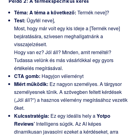
Példa 2: A termékspecifikus kérés
Téma: A téma a következő:
Termék neve]?
Test:
Ügyfél neve],
Most, hogy már volt egy kis ideje a [Termék neve]
bejáratására, szívesen meghallgatnánk a
visszajelzéseit.
Hogy van ez? Jól áll? Minden, amit reméltél?
Tudassa velünk és más vásárlókkal egy gyors
értékelés megírásával.
CTA gomb:
Hagyjon véleményt
Miért működik:
Ez nagyon személyes. A tárgysor
személyesnek tűnik. A szövegben feltett kérdések
(„Jól áll?”) a hasznos vélemény megírásához vezetik
őket.
Kulcsstratégia:
Ez egy ideális hely a
Yotpo
Reviews’
Intelligens súgók. Az AI képes
dinamikusan javasolni ezeket a kérdéseket, arra