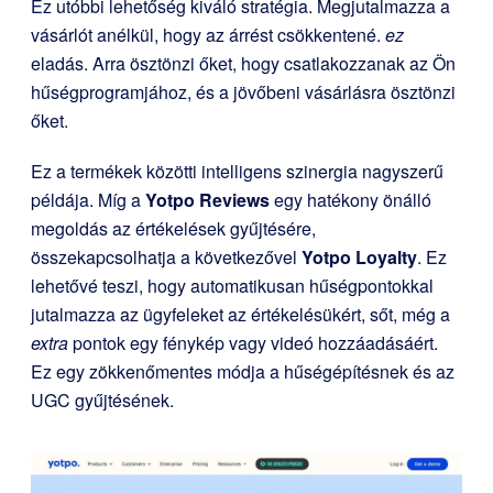
Ez utóbbi lehetőség kiváló stratégia. Megjutalmazza a
vásárlót anélkül, hogy az árrést csökkentené.
ez
eladás. Arra ösztönzi őket, hogy csatlakozzanak az Ön
hűségprogramjához, és a jövőbeni vásárlásra ösztönzi
őket.
Ez a termékek közötti intelligens szinergia nagyszerű
példája. Míg a
Yotpo Reviews
egy hatékony önálló
megoldás az értékelések gyűjtésére,
összekapcsolhatja a következővel
Yotpo Loyalty
. Ez
lehetővé teszi, hogy automatikusan hűségpontokkal
jutalmazza az ügyfeleket az értékelésükért, sőt, még a
extra
pontok egy fénykép vagy videó hozzáadásáért.
Ez egy zökkenőmentes módja a hűségépítésnek és az
UGC gyűjtésének.