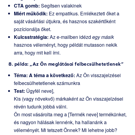
CTA gomb:
Segítsen valakinek
Miért működik:
Ez empatikus. Emlékezteti őket a
saját vásárlási útjukra, és hasznos szakértőként
pozícionálja őket.
Kulcsstratégia:
Az e-mailben idézd
egy másik
hasznos véleményt, hogy példát mutasson nekik
arra, hogy mit kell írni.
8. példa: „Az Ön meglátásai felbecsülhetetlenek”
Téma: A téma a következő:
Az Ön visszajelzései
felbecsülhetetlenek számunkra
Test:
Ügyfél neve],
Kis (vagy növekvő) márkaként az Ön visszajelzései
révén tudunk jobbá válni.
Ön most vásárolta meg a [Termék neve] termékünket,
és nagyon hálásak lennénk, ha hallanánk a
véleményét. Mi tetszett Önnek? Mi lehetne jobb?