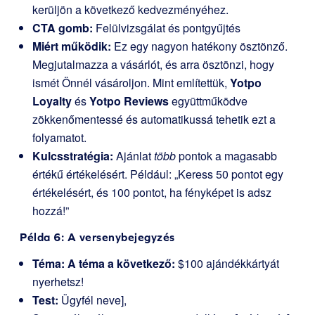
kerüljön a következő kedvezményéhez.
CTA gomb:
Felülvizsgálat és pontgyűjtés
Miért működik:
Ez egy nagyon hatékony ösztönző.
Megjutalmazza a vásárlót, és arra ösztönzi, hogy
ismét Önnél vásároljon. Mint említettük,
Yotpo
Loyalty
és
Yotpo Reviews
együttműködve
zökkenőmentessé és automatikussá tehetik ezt a
folyamatot.
Kulcsstratégia:
Ajánlat
több
pontok a magasabb
értékű értékelésért. Például: „Keress 50 pontot egy
értékelésért, és 100 pontot, ha fényképet is adsz
hozzá!”
Példa 6: A versenybejegyzés
Téma: A téma a következő:
$100 ajándékkártyát
nyerhetsz!
Test:
Ügyfél neve],