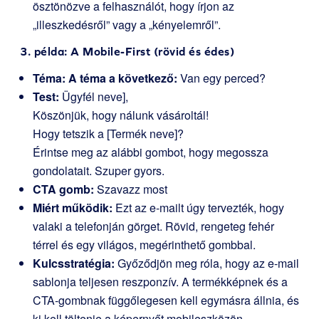
ösztönözve a felhasználót, hogy írjon az
„illeszkedésről” vagy a „kényelemről”.
3. példa: A Mobile-First (rövid és édes)
Téma: A téma a következő:
Van egy perced?
Test:
Ügyfél neve],
Köszönjük, hogy nálunk vásároltál!
Hogy tetszik a [Termék neve]?
Érintse meg az alábbi gombot, hogy megossza
gondolatait. Szuper gyors.
CTA gomb:
Szavazz most
Miért működik:
Ezt az e-mailt úgy tervezték, hogy
valaki a telefonján görget. Rövid, rengeteg fehér
térrel és egy világos, megérinthető gombbal.
Kulcsstratégia:
Győződjön meg róla, hogy az e-mail
sablonja teljesen reszponzív. A termékképnek és a
CTA-gombnak függőlegesen kell egymásra állnia, és
ki kell töltenie a képernyőt mobileszközön.