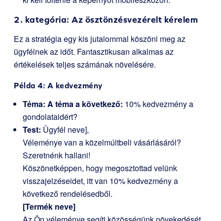
2. kategória: Az ösztönzésvezérelt kérelem
Ez a stratégia egy kis jutalommal köszöni meg az
ügyfélnek az időt. Fantasztikusan alkalmas az
értékelések teljes számának növelésére.
Példa 4: A kedvezmény
Téma: A téma a következő:
10% kedvezmény a
gondolataidért?
Test:
Ügyfél neve],
Véleménye van a közelmúltbeli vásárlásáról?
Szeretnénk hallani!
Köszönetképpen, hogy megosztottad velünk
visszajelzéseidet, itt van 10% kedvezmény a
következő rendelésedből.
[Termék neve]
Az Ön véleménye segíti közösségünk növekedését.