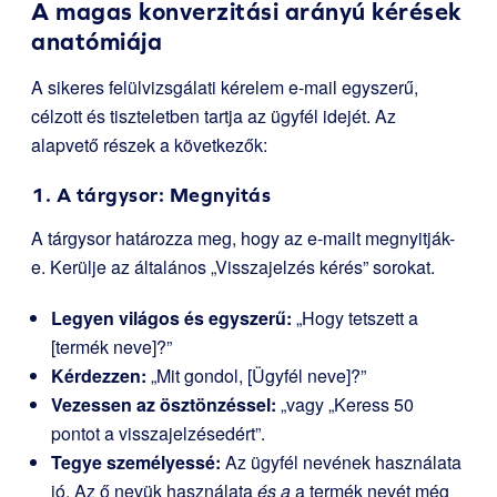
A magas konverzitási arányú kérések
anatómiája
A sikeres felülvizsgálati kérelem e-mail egyszerű,
célzott és tiszteletben tartja az ügyfél idejét. Az
alapvető részek a következők:
1. A tárgysor: Megnyitás
A tárgysor határozza meg, hogy az e-mailt megnyitják-
e. Kerülje az általános „Visszajelzés kérés” sorokat.
Legyen világos és egyszerű:
„Hogy tetszett a
[termék neve]?”
Kérdezzen:
„Mit gondol, [Ügyfél neve]?”
Vezessen az ösztönzéssel:
„vagy „Keress 50
pontot a visszajelzésedért”.
Tegye személyessé:
Az ügyfél nevének használata
jó. Az ő nevük használata
és a
a termék nevét még