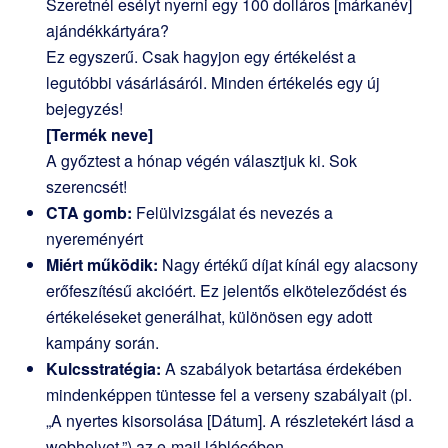
Szeretnél esélyt nyerni egy 100 dolláros [márkanév]
ajándékkártyára?
Ez egyszerű. Csak hagyjon egy értékelést a
legutóbbi vásárlásáról. Minden értékelés egy új
bejegyzés!
[Termék neve]
A győztest a hónap végén választjuk ki. Sok
szerencsét!
CTA gomb:
Felülvizsgálat és nevezés a
nyereményért
Miért működik:
Nagy értékű díjat kínál egy alacsony
erőfeszítésű akcióért. Ez jelentős elköteleződést és
értékeléseket generálhat, különösen egy adott
kampány során.
Kulcsstratégia:
A szabályok betartása érdekében
mindenképpen tüntesse fel a verseny szabályait (pl.
„A nyertes kisorsolása [Dátum]. A részletekért lásd a
webhelyet.”) az e-mail láblécében.