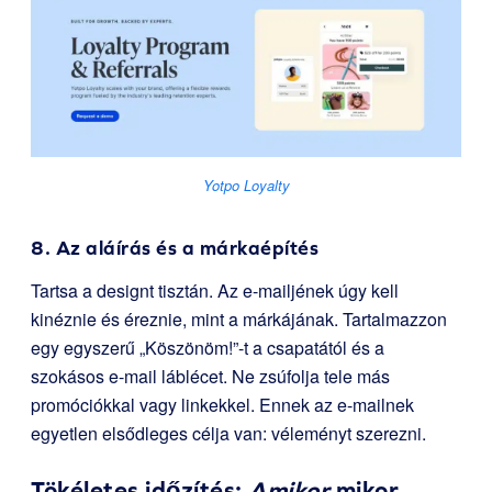
Yotpo Loyalty
8. Az aláírás és a márkaépítés
Tartsa a designt tisztán. Az e-mailjének úgy kell
kinéznie és éreznie, mint a márkájának. Tartalmazzon
egy egyszerű „Köszönöm!”-t a csapatától és a
szokásos e-mail láblécet. Ne zsúfolja tele más
promóciókkal vagy linkekkel. Ennek az e-mailnek
egyetlen elsődleges célja van: véleményt szerezni.
Tökéletes időzítés:
Amikor
mikor