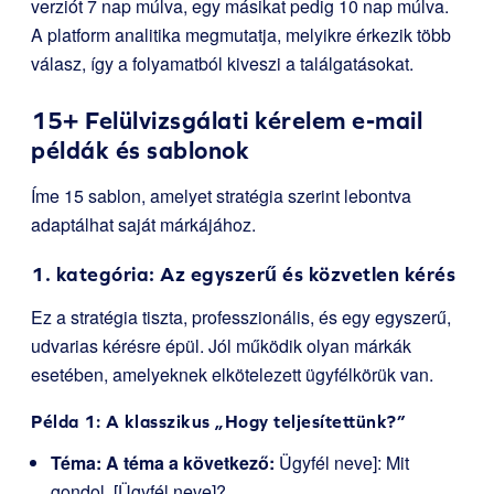
verziót 7 nap múlva, egy másikat pedig 10 nap múlva.
A platform analitika megmutatja, melyikre érkezik több
válasz, így a folyamatból kiveszi a találgatásokat.
15+ Felülvizsgálati kérelem e-mail
példák és sablonok
Íme 15 sablon, amelyet stratégia szerint lebontva
adaptálhat saját márkájához.
1. kategória: Az egyszerű és közvetlen kérés
Ez a stratégia tiszta, professzionális, és egy egyszerű,
udvarias kérésre épül. Jól működik olyan márkák
esetében, amelyeknek elkötelezett ügyfélkörük van.
Példa 1: A klasszikus „Hogy teljesítettünk?”
Téma: A téma a következő:
Ügyfél neve]: Mit
gondol, [Ügyfél neve]?