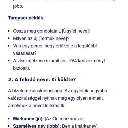
jobb.
Tárgysor példák:
Ossza meg gondolatait, [Ügyfél neve]!
Milyen az új [Termék neve]?
Van egy perce, hogy értékelje a legutóbbi
vásárlását?
A visszajelzése számít (és 10% kedvezményt
biztosít).
2. A feladó neve: Ki küldte?
A bizalom kulcsfontosságú. Az ügyfelek nagyobb
valószínűséggel nyitnak meg egy olyan e-mailt,
amelynek a nevét felismerik.
Márkanév (jó):
[Az Ön márkaneve]
Személyes név (jobb):
Ben a [márkanév]