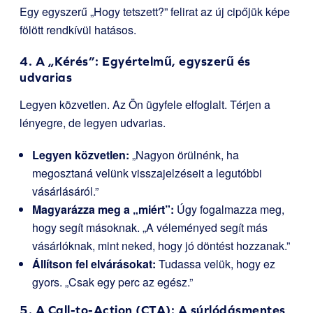
Egy egyszerű „Hogy tetszett?” felirat az új cipőjük képe
fölött rendkívül hatásos.
4. A „Kérés”: Egyértelmű, egyszerű és
udvarias
Legyen közvetlen. Az Ön ügyfele elfoglalt. Térjen a
lényegre, de legyen udvarias.
Legyen közvetlen:
„Nagyon örülnénk, ha
megosztaná velünk visszajelzéseit a legutóbbi
vásárlásáról.”
Magyarázza meg a „miért”:
Úgy fogalmazza meg,
hogy segít másoknak. „A véleményed segít más
vásárlóknak, mint neked, hogy jó döntést hozzanak.”
Állítson fel elvárásokat:
Tudassa velük, hogy ez
gyors. „Csak egy perc az egész.”
5. A Call-to-Action (CTA): A súrlódásmentes