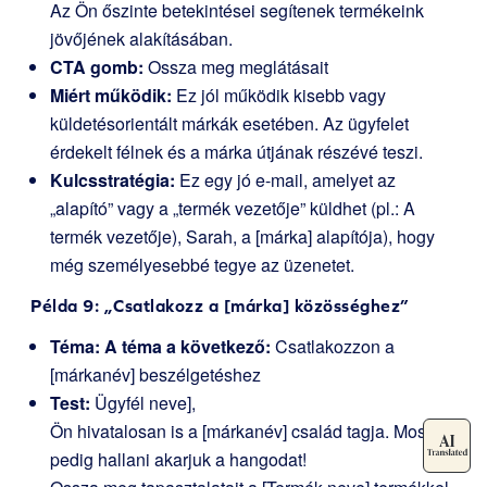
Az Ön őszinte betekintései segítenek termékeink
jövőjének alakításában.
CTA gomb:
Ossza meg meglátásait
Miért működik:
Ez jól működik kisebb vagy
küldetésorientált márkák esetében. Az ügyfelet
érdekelt félnek és a márka útjának részévé teszi.
Kulcsstratégia:
Ez egy jó e-mail, amelyet az
„alapító” vagy a „termék vezetője” küldhet (pl.: A
termék vezetője),
Sarah, a [márka] alapítója
), hogy
még személyesebbé tegye az üzenetet.
Példa 9: „Csatlakozz a [márka] közösséghez”
Téma: A téma a következő:
Csatlakozzon a
[márkanév] beszélgetéshez
Test:
Ügyfél neve],
Ön hivatalosan is a [márkanév] család tagja. Most
pedig hallani akarjuk a hangodat!