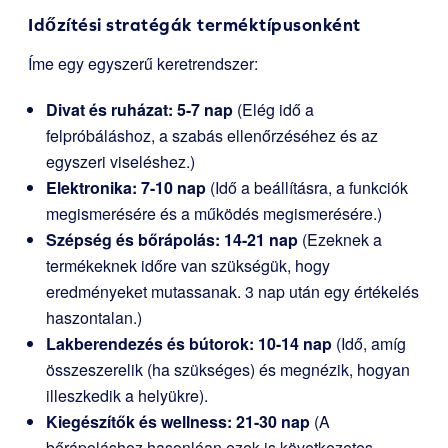
Időzítési stratégák terméktípusonként
Íme egy egyszerű keretrendszer:
Divat és ruházat: 5-7 nap
(Elég idő a
felpróbáláshoz, a szabás ellenőrzéséhez és az
egyszeri viseléshez.)
Elektronika: 7-10 nap
(Idő a beállításra, a funkciók
megismerésére és a működés megismerésére.)
Szépség és bőrápolás: 14-21 nap
(Ezeknek a
termékeknek időre van szükségük, hogy
eredményeket mutassanak. 3 nap után egy értékelés
haszontalan.)
Lakberendezés és bútorok: 10-14 nap
(Idő, amíg
összeszerelik (ha szükséges) és megnézik, hogyan
illeszkedik a helyükre).
Kiegészítők és wellness: 21-30 nap
(A
bőrápoláshoz hasonlóan ezek is következetes