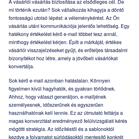
A vásárlói vásárlás biztosítása az elsődleges cél. De
mi történik ezután? Sok vállalkozás kihagyja a döntő
fontosságú utolsó lépést: a véleménykérést. Az Ön
vásárlás utáni kommunikációja jelentős lehetőség. Egy
hatékony értékelést kérő e-mail többet tesz annál,
minthogy értékelést kérjen. Építi a márkáját, értékes
vásárlói visszajelzéseket gyűjt, és erőteljes társadalmi
bizonyítékot hoz létre, amely a jövőbeli vásárlókat
konvertálja.
Sok kérő e-mail azonban hatástalan. Könnyen
figyelmen kívül hagyhatók, és gyakran törlődnek.
Ahhoz, hogy választ generáljon, e-mailjének
személyesnek, időszerűnek és egyszerűen
használhatónak kell lennie. Ez az útmutató feltárja a
magas konverzitást eredményező felülvizsgálati kérés
mögötti stratégia. Az időzítéstől és a sablonoktól
kezdve a folyamatot súrlódásoktól mentesítő konkrét