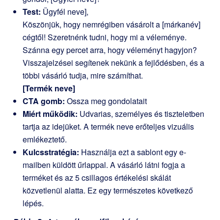
Test:
Ügyfél neve],
Köszönjük, hogy nemrégiben vásárolt a [márkanév]
cégtől! Szeretnénk tudni, hogy mi a véleménye.
Szánna egy percet arra, hogy véleményt hagyjon?
Visszajelzései segítenek nekünk a fejlődésben, és a
többi vásárló tudja, mire számíthat.
[Termék neve]
CTA gomb:
Ossza meg gondolatait
Miért működik:
Udvarias, személyes és tiszteletben
tartja az idejüket. A termék neve erőteljes vizuális
emlékeztető.
Kulcsstratégia:
Használja ezt a sablont egy e-
mailben küldött űrlappal. A vásárló látni fogja a
terméket és az 5 csillagos értékelési skálát
közvetlenül alatta. Ez egy természetes következő
lépés.