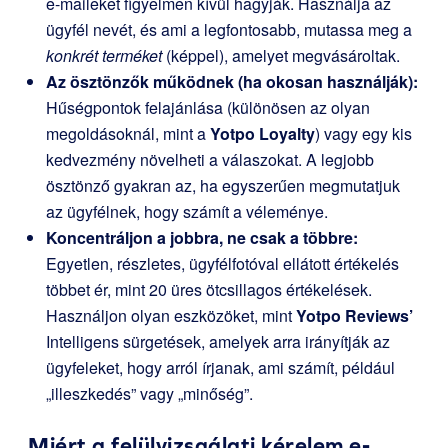
e-maileket figyelmen kívül hagyják. Használja az
ügyfél nevét, és ami a legfontosabb, mutassa meg a
konkrét terméket
(képpel), amelyet megvásároltak.
Az ösztönzők működnek (ha okosan használják):
Hűségpontok felajánlása (különösen az olyan
megoldásoknál, mint a
Yotpo Loyalty
) vagy egy kis
kedvezmény növelheti a válaszokat. A legjobb
ösztönző gyakran az, ha egyszerűen megmutatjuk
az ügyfélnek, hogy számít a véleménye.
Koncentráljon a jobbra, ne csak a többre:
Egyetlen, részletes, ügyfélfotóval ellátott értékelés
többet ér, mint 20 üres ötcsillagos értékelések.
Használjon olyan eszközöket, mint
Yotpo Reviews’
Intelligens sürgetések, amelyek arra irányítják az
ügyfeleket, hogy arról írjanak, ami számít, például
„illeszkedés” vagy „minőség”.
Miért a felülvizsgálati kérelem e-