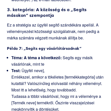
3. kategória: A közösség és a „Segíts
másokon” szempontja
Ez a stratégia az ügyfél segítő szándékára apellál. A
véleményezést közösségi szolgálatnak, nem pedig a
márka számára végzett munkának állítja be.
Példa 7: „Segíts egy vásárlótársadnak”
Téma: A téma a következő:
Segíts egy másik
vásárlónak, mint te
Test:
Ügyfél neve],
Emlékszel, amikor a tökéletes [termékkategória] után
kutattál? Valószínűleg elolvastál néhány véleményt.
Most itt a lehetőség, hogy továbbadd.
Tudassa a többi vásárlóval, hogy mi a véleménye a
[Termék neve] termékről. Őszinte visszajelzései
megkönnyítik a döntésüket.