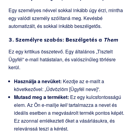
Egy személyes névvel sokkal inkább úgy érzi, mintha
egy valódi személy szólítaná meg. Kevésbé
automatizált, és sokkal inkább beszélgetős.
3. Személyre szabás: Beszélgetés a
Them
Ez egy kritikus összetevő. Egy általános „Tisztelt
Ügyfél” e-mail hatástalan, és valószínűleg törlésre
kerül.
Használja a nevüket:
Kezdje az e-mailt a
következővel: „Üdvözlöm [Ügyfél neve]”.
Mutasd meg a terméket:
Ez egy kulcsfontosságú
elem. Az Ön e-mailje
kell
tartalmazza a nevet és
ideális esetben a megvásárolt termék pontos képét.
Ez azonnal emlékezteti őket a vásárlásukra, és
relevánssá teszi a kérést.