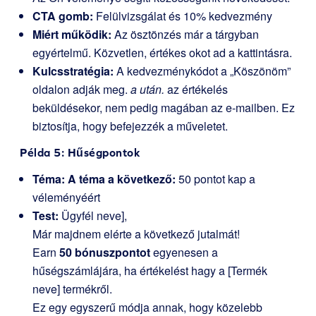
CTA gomb:
Felülvizsgálat és 10% kedvezmény
Miért működik:
Az ösztönzés már a tárgyban
egyértelmű. Közvetlen, értékes okot ad a kattintásra.
Kulcsstratégia:
A kedvezménykódot a „Köszönöm”
oldalon adják meg.
a után.
az értékelés
beküldésekor, nem pedig magában az e-mailben. Ez
biztosítja, hogy befejezzék a műveletet.
Példa 5: Hűségpontok
Téma: A téma a következő:
50 pontot kap a
véleményéért
Test:
Ügyfél neve],
Már majdnem elérte a következő jutalmát!
Earn
50 bónuszpontot
egyenesen a
hűségszámlájára, ha értékelést hagy a [Termék
neve] termékről.
Ez egy egyszerű módja annak, hogy közelebb