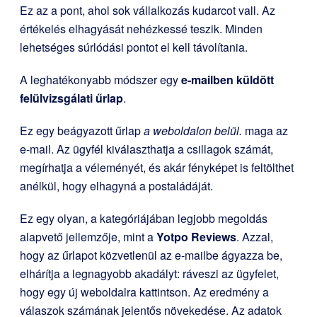
Ez az a pont, ahol sok vállalkozás kudarcot vall. Az
értékelés elhagyását nehézkessé teszik. Minden
lehetséges súrlódási pontot el kell távolítania.
A leghatékonyabb módszer egy
e-mailben küldött
felülvizsgálati űrlap
.
Ez egy beágyazott űrlap
a weboldalon belül.
maga az
e-mail. Az ügyfél kiválaszthatja a csillagok számát,
megírhatja a véleményét, és akár fényképet is feltölthet
anélkül, hogy elhagyná a postaládáját.
Ez egy olyan, a kategóriájában legjobb megoldás
alapvető jellemzője, mint a
Yotpo Reviews
. Azzal,
hogy az űrlapot közvetlenül az e-mailbe ágyazza be,
elhárítja a legnagyobb akadályt: ráveszi az ügyfelet,
hogy egy új weboldalra kattintson. Az eredmény a
válaszok számának jelentős növekedése. Az adatok