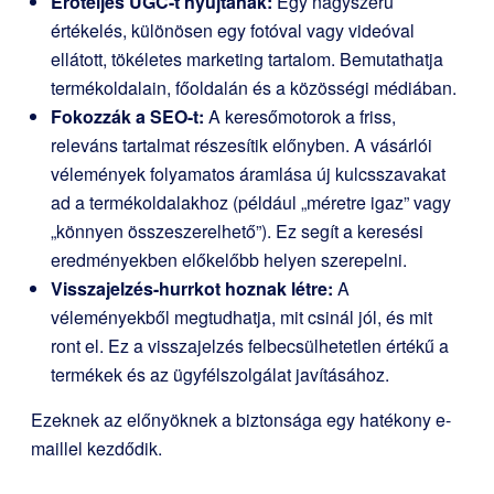
Erőteljes UGC-t nyújtanak:
Egy nagyszerű
értékelés, különösen egy fotóval vagy videóval
ellátott, tökéletes marketing tartalom. Bemutathatja
termékoldalain, főoldalán és a közösségi médiában.
Fokozzák a SEO-t:
A keresőmotorok a friss,
releváns tartalmat részesítik előnyben. A vásárlói
vélemények folyamatos áramlása új kulcsszavakat
ad a termékoldalakhoz (például „méretre igaz” vagy
„könnyen összeszerelhető”). Ez segít a keresési
eredményekben előkelőbb helyen szerepelni.
Visszajelzés-hurrkot hoznak létre:
A
véleményekből megtudhatja, mit csinál jól, és mit
ront el. Ez a visszajelzés felbecsülhetetlen értékű a
termékek és az ügyfélszolgálat javításához.
Ezeknek az előnyöknek a biztonsága egy hatékony e-
maillel kezdődik.