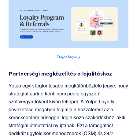
Yotpo Loyalty
Partnerségi megközelítés a lojalitáshoz
Yotpo egyik legfontosabb megkülönböztető jegye, hogy
stratégiai partnerként, nem pedig egyszerű
szoftvergyártóként kíván fellépni. A Yotpo Loyalty
bevezetése magában foglalja a hozzáférést az e-
kereskedelem hűséggel foglalkozó szakértőkhöz, akik
stratégiai útmutatást nyújtanak. Ezt a támogatást
dedikált ügyfélsiker-menedzserek (CSM) és 24/7