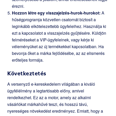
érezni.
Hozzon létre egy visszajelzés-hurok-hurokot:
A
hűségprogramja közvetlen csatornát biztosít a
leginkább elkötelezettebb ügyfeleihez. Használja ki
ezt a kapcsolatot a visszajelzés gyűjtésére. Küldjön
felméréseket a VIP-ügyfeleinek, vagy kérje ki
véleményüket az új termékekkel kapcsolatban. Ha
bevonja őket a márka fejlődésébe, az az elismerés
erőteljes formája.
Következtetés
A versenyző e-kereskedelem világában a kiváló
ügyfélélmény a legtartósabb előny, amivel
rendelkezhet. Ez az a motor, amely az alkalmi
vásárlókat márkahűvé teszi, és hosszú távú,
nyereséges növekedést eredményez. Emiatt, hogy a