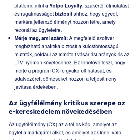
platform, mint
a Yotpo Loyalty
, szakértői útmutatást
és rugalmasságot
biztosít
ahhoz, hogy egyedi,
márkára jellemző élményt hozzon létre, amely
rezonál az ügyfeleire.
Mérje meg, ami számít:
A megfelelő szoftver
megbízható analitika biztosít a kulcsfontosságú
mutatók, például az ismételt vásárlási arányok és az
LTV nyomon követéséhez. Ez lehetővé teszi, hogy
mérje a program CX-re gyakorolt hatását, és
adatvezérelt döntéseket hozzon a teljesítmény
javítása érdekében.
Az ügyfélélmény kritikus szerepe az
e-kereskedelem növekedésében
Az ügyfélélmény (CX) az a teljes kép, amelyet az
ügyfél a márkájáról alkot, és amelyet az Önnel való