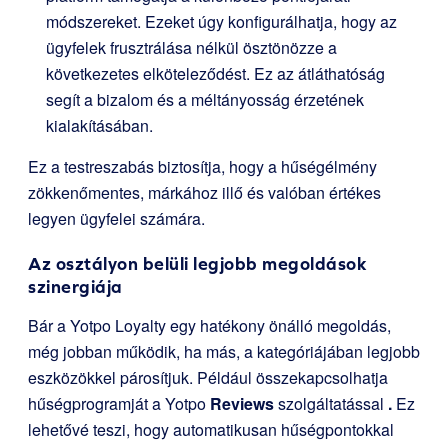
módszereket. Ezeket úgy konfigurálhatja, hogy az
ügyfelek frusztrálása nélkül ösztönözze a
következetes elköteleződést. Ez az átláthatóság
segít a bizalom és a méltányosság érzetének
kialakításában.
Ez a testreszabás biztosítja, hogy a hűségélmény
zökkenőmentes, márkához illő és valóban értékes
legyen ügyfelei számára.
Az osztályon belüli legjobb megoldások
szinergiája
Bár a Yotpo Loyalty egy hatékony önálló megoldás,
még jobban működik, ha más, a kategóriájában legjobb
eszközökkel párosítjuk. Például összekapcsolhatja
hűségprogramját a Yotpo
Reviews
szolgáltatással
.
Ez
lehetővé teszi, hogy automatikusan hűségpontokkal