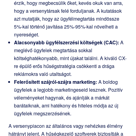
érzik, hogy megbecsülik őket, kevés okuk van arra,
hogy a versenytársak felé forduljanak. A kutatások
azt mutatják, hogy az ügyfélmegtartás mindössze
5%-kal történő javítása 25%-95%-kal növelheti a
nyereséget.
Alacsonyabb ügyfélszerzési költségek (CAC):
A
meglévő ügyfelek megtartása sokkal
költséghatékonyabb, mint újakat találni. A kiváló CX-
re épülő erős hűségstratégia csökkenti a drága
reklámokra való utaltságot.
Felerősített szájról-szájra marketing:
A boldog
ügyfelek a legjobb marketingeseid lesznek. Pozitív
véleményeket hagynak, és ajánlják a márkát
barátaiknak, ami hatékony és hiteles módja az új
ügyfelek megszerzésének.
A versenypiacon az általános vagy nehézkes élmény
hátrányt jelent. A hűségkezelő szoftverek biztosítják a