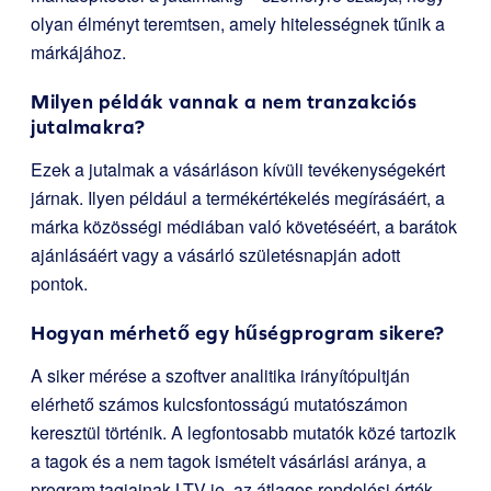
olyan élményt teremtsen, amely hitelességnek tűnik a
márkájához.
Milyen példák vannak a nem tranzakciós
jutalmakra?
Ezek a jutalmak a vásárláson kívüli tevékenységekért
járnak. Ilyen például a termékértékelés megírásáért, a
márka közösségi médiában való követéséért, a barátok
ajánlásáért vagy a vásárló születésnapján adott
pontok.
Hogyan mérhető egy hűségprogram sikere?
A siker mérése a szoftver analitika irányítópultján
elérhető számos kulcsfontosságú mutatószámon
keresztül történik. A legfontosabb mutatók közé tartozik
a tagok és a nem tagok ismételt vásárlási aránya, a
program tagjainak LTV-je, az átlagos rendelési érték