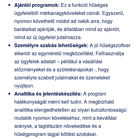
Ajánlói programok:
Ez a funkció hűséges
ügyfeleiből márkanagyköveteket csinál. Egyszerű,
nyomon követhető módot ad nekik arra, hogy
barátaikat ajánlják, és általában mind az ajánlót,
mind az új ügyfelet jutalmazza.
Személyre szabás lehetőségek:
A jó hűségszoftver
elkerüli az egyméretű megközelítést. Felhasználja
az ügyfelek adatait – például a vásárlási
előzményeket és a születésnapokat -, hogy
személyre szabott jutalmakat és üzeneteket
nyújtson.
Analitika és jelentéskészítés:
A program
hatékonyságát mérni kell tudni. A megbízható
analitika elengedhetetlen az olyan kulcsfontosságú
mutatók nyomon követéséhez, mint a beváltási
arányok, a taglétszám növekedése és a
hűségprogram tagjai költési szokásai.