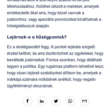
létrehozásához. Küldhet célzott e-maileket, amelyek
emlékeztetik őket arra, hogy közel vannak a
jutalomhoz, vagy speciális promóciókat kínálhatnak a
hűségstátuszuk alapján.
Lejárnak-e a hűségpontok?
Ez a stratégiaodtól függ. A pontok lejárata sürgető
érzést kelthet, és arra ösztönözheti az ügyfeleket, hogy
beváltsák jutalmaikat. Fontos azonban, hogy átlátható
legyen a politika. Egy rugalmas platform lehetővé teszi,
hogy olyan lejárati szabályokat állítson be, amelyek a
márkája számára működnek anélkül, hogy negatív
ügyfélélményt okoznának.