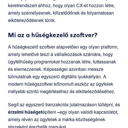
keretrendszert ahhoz, hogy olyan CX-et hozzon létre,
amely személyesnek, kifizetődőnek és folyamatosan
elköteleződésnek tűnik.
Mi az a hűségkezelő szoftver?
A hűségkezelő szoftver alapvetően egy olyan platform,
amely lehetővé teszi a vállalkozások számára, hogy
ügyfélhűség-programokat hozzanak létre, futtassanak
és elemezzenek. Képességei azonban messze
túlmutatnak egy egyszerű digitális lyukkártyán. A
modern hűségszoftver kifinomult eszköz az ügyfelek
mélyebb szintű megértéséhez és elköteleződéséhez.
Segít az egyszerű tranzakciós jutalmazáson túllépni, és
érzelmi hűséget
építeni
–
egy olyan valódi kapcsolatot,
amely révén az ügyfelek a márka közösségének
részeként érezhetik magukat.