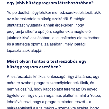
egy jobb hűségprogram létrehozásában?
Yotpo dedikált ügyfélsiker-menedzsereket biztosít, akik
az e-kereskedelem hűség szakértői. Stratégiai
útmutatást nyújtanak annak érdekében, hogy
programja sikerre épüljön, segítenek a megfelelő
jutalmak kiválasztásában, a teljesítmény elemzésében
és a stratégia optimalizálásában, mély iparági
tapasztalatok alapján.
Miért olyan fontos a testreszabás egy
hűségprogram esetében?
A testreszabás kritikus fontosságú. Egy általános, egy
méretre szabott program személytelennek tűnik, és
nem valószínű, hogy kapcsolatot teremt az Ön egyedi
ügyfeleivel. Egy olyan rugalmas platform, mint a Yotpo,
lehetővé teszi, hogy a program minden részét – a
márkaépítéstől a jutalmakig – személyre szabja, hogy