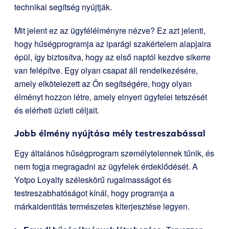
technikai segítség nyújtják.
Mit jelent ez az ügyfélélményre nézve? Ez azt jelenti,
hogy hűségprogramja az iparági szakértelem alapjaira
épül, így biztosítva, hogy az első naptól kezdve sikerre
van felépítve. Egy olyan csapat áll rendelkezésére,
amely elkötelezett az Ön segítségére, hogy olyan
élményt hozzon létre, amely elnyeri ügyfelei tetszését
és elérheti üzleti céljait.
Jobb élmény nyújtása mély testreszabással
Egy általános hűségprogram személytelennek tűnik, és
nem fogja megragadni az ügyfelek érdeklődését. A
Yotpo Loyalty széleskörű rugalmasságot és
testreszabhatóságot kínál, hogy programja a
márkaidentitás természetes kiterjesztése legyen.