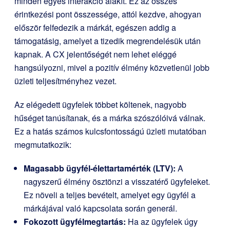
minden egyes interakció alakít. Ez az összes
érintkezési pont összessége, attól kezdve, ahogyan
először felfedezik a márkát, egészen addig a
támogatásig, amelyet a tizedik megrendelésük után
kapnak. A CX jelentőségét nem lehet eléggé
hangsúlyozni, mivel a pozitív élmény közvetlenül jobb
üzleti teljesítményhez vezet.
Az elégedett ügyfelek többet költenek, nagyobb
hűséget tanúsítanak, és a márka szószólóivá válnak.
Ez a hatás számos kulcsfontosságú üzleti mutatóban
megmutatkozik:
Magasabb ügyfél-élettartamérték (LTV):
A
nagyszerű élmény ösztönzi a visszatérő ügyfeleket.
Ez növeli a teljes bevételt, amelyet egy ügyfél a
márkájával való kapcsolata során generál.
Fokozott ügyfélmegtartás:
Ha az ügyfelek úgy