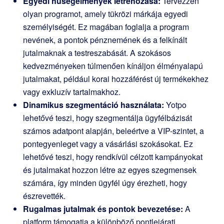
Egyedi hűségélmények létrehozása:
Tervezzen
olyan programot, amely tükrözi márkája egyedi
személyiségét. Ez magában foglalja a program
nevének, a pontok pénznemének és a felkínált
jutalmaknak a testreszabását. A szokásos
kedvezményeken túlmenően kínáljon élményalapú
jutalmakat, például korai hozzáférést új termékekhez
vagy exkluzív tartalmakhoz.
Dinamikus szegmentáció használata:
Yotpo
lehetővé teszi, hogy szegmentálja ügyfélbázisát
számos adatpont alapján, beleértve a VIP-szintet, a
pontegyenleget vagy a vásárlási szokásokat. Ez
lehetővé teszi, hogy rendkívül célzott kampányokat
és jutalmakat hozzon létre az egyes szegmensek
számára, így minden ügyfél úgy érezheti, hogy
észrevették.
Rugalmas jutalmak és pontok bevezetése:
A
platform támogatja a különböző pontlejárati