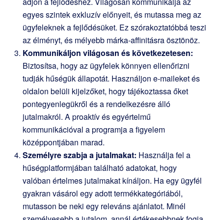
adjon a fejlődéshez. Világosan kommunikálja az
egyes szintek exkluzív előnyeit, és mutassa meg az
ügyfeleknek a fejlődésüket. Ez szórakoztatóbbá teszi
az élményt, és mélyebb márka-affinitásra ösztönöz.
Kommunikáljon világosan és következetesen:
Biztosítsa, hogy az ügyfelek könnyen ellenőrizni
tudják hűségük állapotát. Használjon e-maileket és
oldalon belüli kijelzőket, hogy tájékoztassa őket
pontegyenlegükről és a rendelkezésre álló
jutalmakról. A proaktív és egyértelmű
kommunikációval a programja a figyelem
középpontjában marad.
Személyre szabja a jutalmakat:
Használja fel a
hűségplatformjában található adatokat, hogy
valóban értelmes jutalmakat kínáljon. Ha egy ügyfél
gyakran vásárol egy adott termékkategóriából,
mutasson be neki egy releváns ajánlatot. Minél
személyesebb a jutalom, annál értékesebbnek fogja