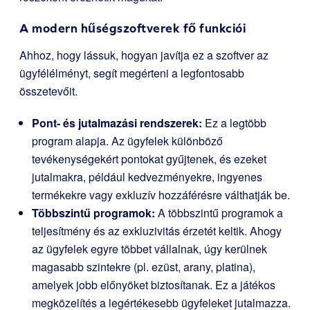
A modern hűségszoftverek fő funkciói
Ahhoz, hogy lássuk, hogyan javítja ez a szoftver az
ügyfélélményt, segít megérteni a legfontosabb
összetevőit.
Pont- és jutalmazási rendszerek:
Ez a legtöbb
program alapja. Az ügyfelek különböző
tevékenységekért pontokat gyűjtenek, és ezeket
jutalmakra, például kedvezményekre, ingyenes
termékekre vagy exkluzív hozzáférésre válthatják be.
Többszintű programok:
A többszintű programok a
teljesítmény és az exkluzivitás érzetét keltik. Ahogy
az ügyfelek egyre többet vállalnak, úgy kerülnek
magasabb szintekre (pl. ezüst, arany, platina),
amelyek jobb előnyöket biztosítanak. Ez a játékos
megközelítés a legértékesebb ügyfeleket jutalmazza.