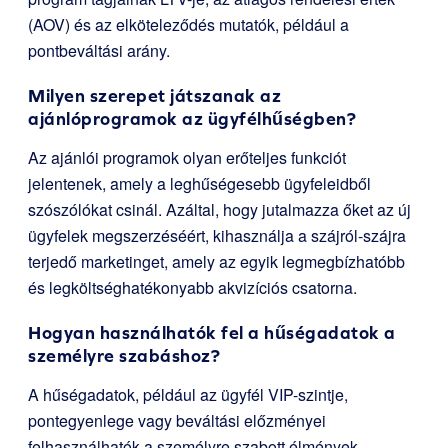
(AOV) és az elköteleződés mutatók, például a
pontbeváltási arány.
Milyen szerepet játszanak az
ajánlóprogramok az ügyfélhűségben?
Az ajánlói programok olyan erőteljes funkciót
jelentenek, amely a leghűségesebb ügyfeleidből
szószólókat csinál. Azáltal, hogy jutalmazza őket az új
ügyfelek megszerzéséért, kihasználja a szájról-szájra
terjedő marketinget, amely az egyik legmegbízhatóbb
és legköltséghatékonyabb akvizíciós csatorna.
Hogyan használhatók fel a hűségadatok a
személyre szabáshoz?
A hűségadatok, például az ügyfél VIP-szintje,
pontegyenlege vagy beváltási előzményei
felhasználhatók a személyre szabott élmények